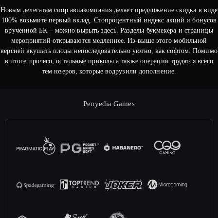
Новым делегатам спор авиакомпания делает предложение скидка в виде
100% возьмите первый вклад. Стопроцентный индекс акций и бонусов
врученной БК – можно вырыть здесь. Разделы букмекера и страницы
мероприятий открываются медленнее. Из-выше этого мобильной
версией вкушать плоды непоследовательно уютно, как софтом. Помимо
в итоге прочего, остальные приколы а также операции трудятся всего
тем юзеров, которые водрузили дополнение.
Penyedia Games