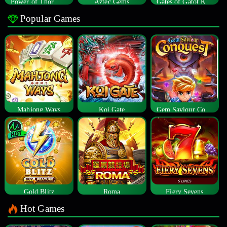
Power of Thor Megaways
Aztec Gems
Gates of Gatot Kaca
Popular Games
Mahjong Ways
Koi Gate
Gem Saviour Conquest
Gold Blitz
Roma
Fiery Sevens
Hot Games