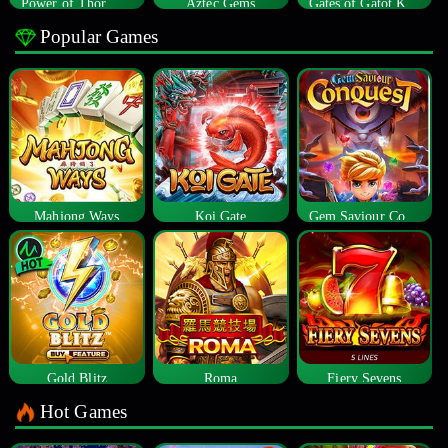
Power of Thor Megaways
Aztec Gems
Gates of Gatot Kaca
Popular Games
Mahjong Ways
Koi Gate
Gem Saviour Conquest
Gold Blitz
Roma
Fiery Sevens
Hot Games