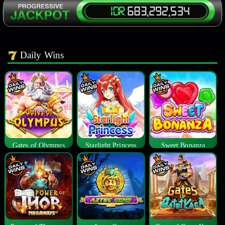
Daily Wins
Gates of Olympus
Starlight Princess
Sweet Bonanza