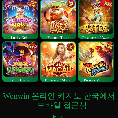
Lucky Neko
Fortune Tiger
Treasures of Aztec
Wild Bandito
Dreams of Macau
Rooster Rumble
Wonwin 온라인 카지노 한국에서
– 모바일 접근성
▶️ 놀다