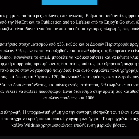
λύτερη με περισσότερες επιλογές επικοινωνίας. Βρήκα σετ από αντίκες φρου
από την NetEnt και το Publication από το Lifeless από το Enjoy'n Go είναι ό
καζίνο είναι ιδανικό για όποιον πιστεύει ότι οι έγκαιρες πληρωμές σας απο
απαιτήσεις στοιχηματισμού από x35, καθώς και οι Δωρεάν Περιστροφές πρα
πιπλέον λέξεις ενδέχεται να αυξηθούν και οι αναλήψεις σας θα πρέπει να είν
ldsino, εισαγάγετε το email, μπορείτε να κωδικοποιήσετε και να κάνετε κλι
αρχική ισορροπία, προσφέροντας έτσι στους παίκτες μια εξαιρετική αύξηση 
τικό ποσό στον λογαριασμό παιχνιδιού (και αυτό συμβαίνει πολύ γρήγορα), 
σας put ύψους τουλάχιστον €20, θα ανακαλύψετε αμέσως εκατό δωρεάν ποντ
ότερα όρια αποσύνδεσης, καμπάνιες εντός ιστότοπου, βελτιωμένη επιστροφ
l αν θέλετε να παίξετε ποδόσφαιρο. Είναι διαθέσιμο στην πρώτη σας κατάθε
επιπλέον ποσό έως και 100€.
ια πληρωμή. Η υποχρεωτική φήμη για την σύντομη είσπραξη των τελών είναι
οί τα σύγχρονα κριτήρια και απαιτεί γρήγορη πλοήγηση. Τα προηγμένα στοιχ
καζίνο Wildsino χρησιμοποιώντας επαλήθευση μερικών βάσεων.