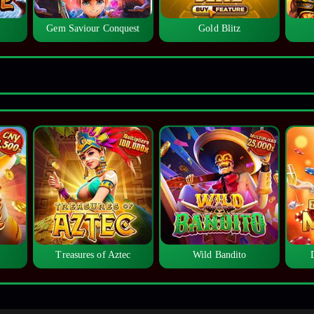
Gem Saviour Conquest
Gold Blitz
Treasures of Aztec
Wild Bandito