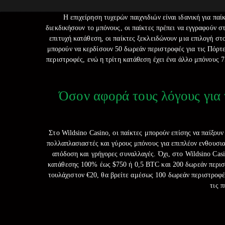
Η επιχείρηση τυχερών παιχνιδιών είναι ιδανική για πα
διεκδικήσουν το μπόνους, οι παίκτες πρέπει να εγγραφούν 
επιτυχή κατάθεση, οι παίκτες ξεκλειδώνουν μια επιλογή στ
μπορούν να κερδίσουν 50 δωρεάν περιστροφές για τις Πόρτ
περιστροφές, ενώ η τρίτη κατάθεση έχει ένα άλλο μπόνους 
Όσον αφορά τους λόγους για τ
Στο Wildsino Casino, οι παίκτες μπορούν επίσης να παίξο
πολλαπλασιαστές και γύρους μπόνους για επιπλέον ενθουσι
απόδοση και γρήγορες συναλλαγές. Όχι, στο Wildsino Casi
κατάθεσης 100% έως $750 ή 0,5 BTC και 200 ​​δωρεάν περι
τουλάχιστον €20, θα βρείτε αμέσως 100 δωρεάν περιστροφές
τις 