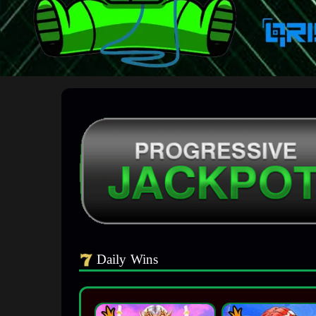
Daily Wins