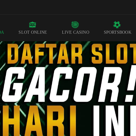
DA
SLOT ONLINE
LIVE CASINO
SPORTSBOOK