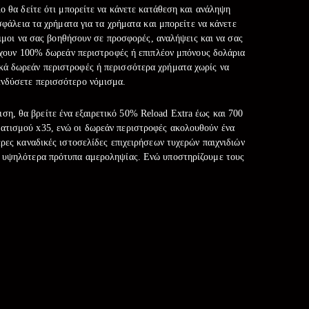
ο θα δείτε ότι μπορείτε να κάνετε κατάθεση και ανάληψη
σφάλεια τα χρήματα για τα χρήματα και μπορείτε να κάνετε
ιμοι να σας βοηθήσουν σε προσφορές, αναλήψεις και να σας
έχουν 100% δωρεάν περιστροφές ή επιπλέον μπόνους δολάρια
ιακά δωρεάν περιστροφές ή περισσότερα χρήματα χωρίς να
πενδύσετε περισσότερο νόμισμα.
ση, θα βρείτε ένα εξαιρετικό 50% Reload Extra έως και 700
ηματισμού x35, ενώ οι δωρεάν περιστροφές ακολουθούν ένα
ρες καναδικές ιστοσελίδες επιχειρήσεων τυχερών παιχνιδιών
 τα υψηλότερα πρότυπα αμεροληψίας. Ενώ υποστηρίζουμε τους