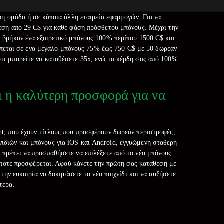
ρφη ομάδα ή σε κάποια άλλη εταιρεία εφαρμογών. Για να
θεση από 29 C$ για κάθε φάση πρόσθετου μπόνους. Μέχρι την
ς βρήκαν ένα εξαιρετικό μπόνους 100% περίπου 1500 C$ και
έπεται σε ένα μεγάλο μπόνους 75% έως 750 C$ με 50 δωρεάν
ότι μπορείτε να καταθέσετε 35x, ενώ τα κέρδη σας από 100%
αι η καλύτερη προσφορά για να
nt, που έχουν τίτλους που προσφέρουν δωρεάν περιστροφές,
ιδιών και μπόνους για iOS και Android, εγγυώμενη σταθερή
ι πρέπει να προσπαθήσετε να επιλέξετε από το νέο μπόνους
όποτε προσφέρεται. Αφού κάνετε την πρώτη σας κατάθεση με
ην ευκαιρία να δοκιμάσετε το νέο παιχνίδι και να αυξήσετε
τερα.