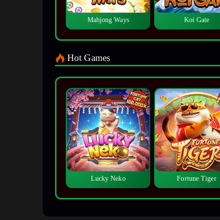
Mahjong Ways
Koi Gate
Hot Games
Lucky Neko
Fortune Tiger