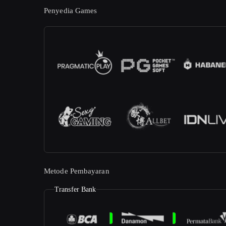
Penyedia Games
Metode Pembayaran
Transfer Bank