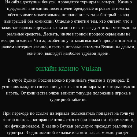
На сайте доступны бонусы, проводятся турниры и лотереи. Казино
предлагает вниманию посетителей брендовые игровые автоматы,
обеспечивает моментальное пополнение счета и быстрый вывод
выигрышей без комиссии. Отдельно ответим тем, кто считает, что в
залах элитарных виртуальных казино играть следует исключительно на
реальные средства. Дескать, иначе игровой процесс серьезным не
воспринимается. Что ж, особенно учитывая высокий процент выплат в
нашем интернет казино, играть в игровые автоматы Вулкан на деньги,
конечно, выглядит наиболее здравой идеей.
онлайн казино Vulkan
В клубе Вулкан Россия можно принимать участие в турнирах. В
условиях каждого состязания указываются аппараты, в которые нужно
играть. От количества очков зависит текущее положение игрока в
турнирной таблице.
При переходе по ссылке из зеркала пользователь попадает на точную
копию портала, которая не отличается от оригинала ни оформлением,
ни функционалом. В казино Вулкан регулярно проходят различные
турниры. В одноименной вкладке в самом начале можно увидеть