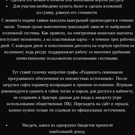
Для участия необходимо купить билет и сделать вложений
на сумму, равную его стоимости.
С момента подачи заявки выплаты выигрышей производятся в течение
часов. Точные сроки выполнения транзакций зависят от выбранной
платежной системы. Как правило, на электронные кошельки выплаты
поступают мгновенно, а на пластиковые карты – в течение трех рабочих
дней. С выводом денег и пополнением депозита на портале проблем не
возникнет, ведь ресурс поддерживает работу со многими удобными
отечественному пользователю платежными системами.
Тут ставят галочку напротив графы «Разрешить скачивание
программного обеспечения из неизвестных источников». После
загрузки софта параметр возвращают в прежнее положение. Игрокам
рекомендуется хранить в тайне логин и пароль для доступа к кабинету,
не сохранять в браузере данные для входа к аккаунту (при
использовании общественных ПК). Переходить на сайт и зеркала
казино нужно только по ссылкам из официальных источников.
Увидеть, какие из одноруких бандитов приносят
наибольший доход.