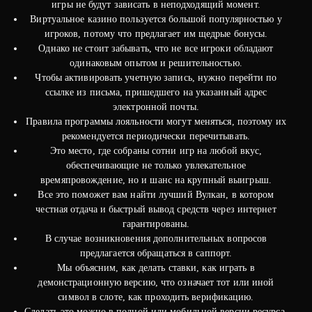
игры не будут зависать в неподходящий момент.
Виртуальное казино пользуется большой популярностью у
игроков, потому что предлагает им щедрые бонусы.
Однако не стоит забывать, что не все игроки обладают
одинаковым опытом и решительностью.
Чтобы активировать учетную запись, нужно перейти по
ссылке из письма, пришедшего на указанный адрес
электронной почты.
Правила программы лояльности могут меняться, поэтому их
рекомендуется периодически перечитывать.
Это место, где собраны сотни игр на любой вкус,
обеспечивающие не только увлекательное
времяпровождение, но и шанс на крупный выигрыш.
Все это поможет вам найти лучший Вулкан, в котором
честная отдача и быстрый вывод средств через интернет
гарантированы.
В случае возникновения дополнительных вопросов
предлагается обращаться в саппорт.
Мы объясним, как делать ставки, как играть в
демонстрационную версию, что означает тот или иной
символ в слоте, как проходить верификацию.
Сделать это можно в полной или мобильной версии ресурса.