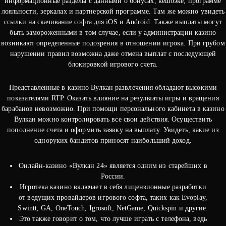
информационные разделы с данными о бонусах, кешбэке, программе
лояльности, зеркалах и партнерской программе. Там же можно увидеть
ссылки на скачивание софта для iOS и Android. Также выплаты могут
быть замороженными в том случае, если у администрации казино
возникают определенные подозрения в отношении игрока. При грубом
нарушении правил возможна даже отмена выплат с последующей
блокировкой игрового счета.
Представленные в казино Вулкан развлечения обладают высокими
показателями RTP. Оказать влияние на результаты игры и вращения
барабанов невозможно. При помощи персонального кабинета в казино
Вулкан можно контролировать все свои действия. Осуществить
пополнение счета и оформить заявку на выплату. Увидеть, какие из
одноруких бандитов приносят наибольший доход.
Онлайн-казино «Вулкан 24» является одним из старейших в
России.
Игротека казино включает в себя лицензионные разработки
от ведущих провайдеров игрового софта, таких как Evoplay,
Swintt, GA, OneTouch, Igrosoft, NetGame, Quickspin и другие.
Это также говорит о том, что лучше играть с телефона, ведь