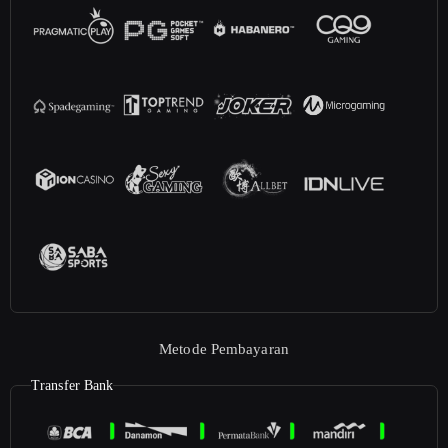
Metode Pembayaran
Transfer Bank