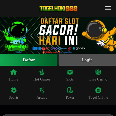
Beranda
Slot Online
Live Casino
Sportsbook
Arcade
Togel Online
Daftar
Login
Poker
Whatsapp
Home
Hot Games
Slots
Live Casino
Telegram
Sports
Arcade
Poker
Togel Online
Livechat