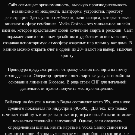
Сайт совмещает эргономичность, высокую производительность
независимо от мощности, платформы устройства, простоту
регистрации. Здесь уютно гемблерам, начинающим, которые только
вникают в сферу гемблинга. Vodka Casino – это уникальное онлайн
казино, которое представляет собой сочетание азарта и роскоши. Сайт
поражает своим стильным дизайном и удобством использования,
создавая неповторимую атмосферу азартных игр прямо у вас дома. В
казино можно открыть счет в одной из 20+ валют на выбор, включая
крипту.
Процедура предусматривает отправку сканов паспорта на почту
техподдержки. Оператор предоставляет азартные услуги онлайн на
основании лицензии Кюрасао. В ряде стран СНГ для легальной
деятельности нужно получить местную лицензию.
Вейджер на бонусы в казино Водка составляет всего 35x, что ниже
среднего показателя по индустрии (40-50x). Для тех, кто только
начинает свой путь в мире азартных игр, игра в онлайн казино может
показаться сложной и запутанной. Однако, если следовать
определенным шагам, начать играть на Vodka Casino становится
намного проще. В этом руководстве мы подробно рассмотрим, как