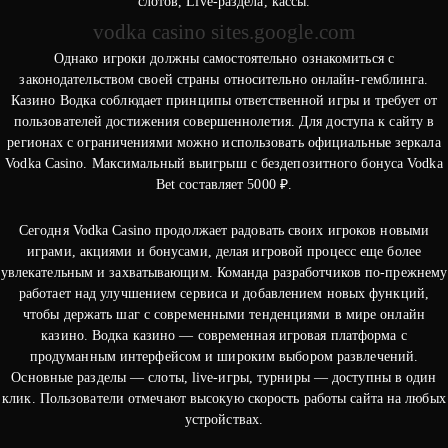
слотов, Live-раздела, кассы.
vodka casino sites.google.com
Однако игроки должны самостоятельно ознакомиться с
законодательством своей страны относительно онлайн-гемблинга.
Казино Водка соблюдает принципы ответственной игры и требует от
пользователей достижения совершеннолетия. Для доступа к сайту в
регионах с ограничениями можно использовать официальные зеркала
Vodka Casino. Максимальный выигрыш с бездепозитного бонуса Vodka
Bet составляет 5000 ₽.
Сегодня Vodka Casino продолжает радовать своих игроков новыми
играми, акциями и бонусами, делая игровой процесс еще более
увлекательным и захватывающим. Команда разработчиков по-прежнему
работает над улучшением сервиса и добавлением новых функций,
чтобы держать шаг с современными тенденциями в мире онлайн
казино. Водка казино — современная игровая платформа с
продуманным интерфейсом и широким выбором развлечений.
Основные разделы — слоты, live‑игры, турниры — доступны в один
клик. Пользователи отмечают высокую скорость работы сайта на любых
устройствах.