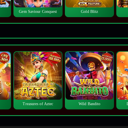
Gem Saviour Conquest
Gold Blitz
Treasures of Aztec
Wild Bandito