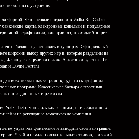
и с мобильного устройства.
 платформой. Финансовые операции в Vodka Bet Casino
т банковские карты, электронные кошельки и популярные
рвичной верификации, как правило, проходят быстрее.
еличить баланс и участвовать в турнирах. Официальный
дете широкий выбор других игр в, которые разделены на
тка, Французская рулетка и даже Автогонки рулетка. Для
ah и Divine Fortune.
ан для всех мобильных устройств, будь то смартфон или
ительных программ. Классическая баккара с простыми
вляет игре динамики и реализма.
ие Vodka Bet начиналось как серия акций и событийных
грышей и на регулярные тематические кампании.
ам легко управлять финансами и выводить свои выигрыши.
 сервис. У сайта немало положительных отзывов, широкий