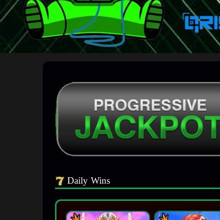
Daily Wins