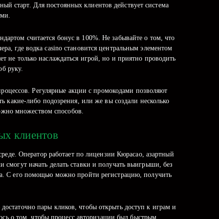
ый старт. Для постоянных клиентов действует система
ями.
ндартом считается бонус в 100%. Не забывайте о том, что
чера, где водка casino становится центральным элементом
яет не только наслаждаться игрой, но и приятно проводить
об руку.
 процессов. Регулярные акции с промокодами позволяют
ь какие-либо подозрения, или же вы создали несколько
можно множеством способов.
ых клиентов
среде. Оператор работает по лицензии Кюрасао, азартный
ки смогут начать делать ставки и получать выигрыши, без
рта. С его помощью можно пройти регистрацию, получить
 достаточно пары кликов, чтобы открыть доступ к играм и
лось о том, чтобы процесс авторизации был быстрым,