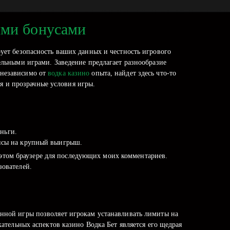
ыми бонусами
рует безопасность ваших данных и честность игрового
тельными играми. Заведение предлагает разнообразие
 независимо от
водка казино
опыта, найдет здесь что-то
ня и прозрачные условия игры.
.
ньги.
ансы на крупный выигрыш.
 этом браузере для последующих моих комментариев.
зователей.
енной игры позволяет игрокам устанавливать лимиты на
тельных аспектов казино Водка Бет является его щедрая