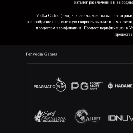
каталог развлечений и выгодны
Vodka Casino (или, как его ласково называют игрок
разнообразие игр, высокую скорость выплат и качествен
процессом верификации. Процесс верификации в Vo
предостав
Penyedia Games