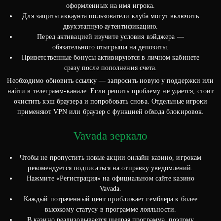
оформленных на имя игрока.
Для защиты аккаунта пользователи клуба могут включить
двухэтапную аутентификацию.
Перед активацией изучите условия вэйджера —
обязательного отыгрыша на депозиты.
Приветственные бонусы активируются в личном кабинете
сразу после пополнения счета.
Необходимо обновить ссылку — запросить новую у поддержки или
найти в телеграмм-канале. Если решить проблему не удается, стоит
очистить кэш браузера и попробовать снова. Отдельные игроки
применяют VPN или браузер с функцией обхода блокировок.
Vavada зеркало
Чтобы не пропустить новые акции онлайн казино, игрокам
рекомендуется подписаться на отправку уведомлений.
Нажмите «Регистрация» на официальном сайте казино
Vavada.
Каждый потраченный цент приближает гемблера к более
высокому статусу в программе лояльности.
В казино реализовывается щедрая программа, поэтому