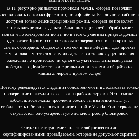
акций и розыгрышей.
В ТГ регулярно раздаются промокоды Vavada, которые позволяют
активировать не только фриспины, но и фрибеты. Без личного кабинета
доступен только демонстрационный режим, который не позволяет
выигрывать реальные деньги. Администрация клуба обрабатывает
заявки и по электронной почте, но в этом случае вам придется дольше
ждать ответ. Кроме того, операторы проверяют отзывы на крупных
сайтах с обзорами, общаются с гостями в чате Telegram. Для проекта
самым главным остается репутация, за всю историю существования
заведения не произошло ни одного случая невыплаты выигрыша
победителю. Делайте ставки с реальными игроками и общайтесь с
живым дилером в прямом эфире!
Поэтому рекомендуется следить за обновлениями и использовать только
проверенные и актуальные ссылки на рабочие зеркала. Это поможет
избежать возможных проблем и обеспечит вам максимальную
стабильность и безопасность при игре на сайте Vavada. Если зеркало не
открывается, оно устарело и уже попало в реестр блокировок.
Оператор сотрудничает только с добросовестными
сертифицированными провайдерами, которые не допускают скрытых