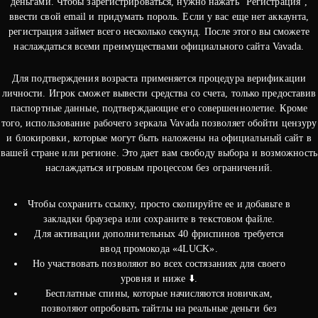
деньгами. Чтобы зарегистрироваться, нужно нажать “Регистрация”,
ввести свой email и придумать пороль. Если у вас еще нет аккаунта,
регистрация займет всего несколько секунд. После этого вы сможете
наслаждаться всеми преимуществами официального сайта Vavada.
Для подтверждения возраста применяется процедура верификации
личности. Игрок сможет вывести средства со счета, только предоставив
паспортные данные, подтверждающие его совершеннолетие. Кроме
того, использование рабочего зеркала Vavada позволяет обойти цензуру
и блокировки, которые могут быть наложены на официальный сайт в
вашей стране или регионе. Это дает вам свободу выбора и возможность
наслаждаться игровым процессом без ограничений.
Чтобы сохранить ссылку, просто скопируйте ее и добавьте в
закладки браузера или сохраните в текстовом файле.
Для активации дополнительных 40 фриспинов требуется
ввод промокода «4LUCK».
Но участвовать позволяют во всех состязаниях для своего
уровня и ниже ⬇️.
Бесплатные спины, которые начисляются новичкам,
позволяют опробовать тайтлы на реальные деньги без