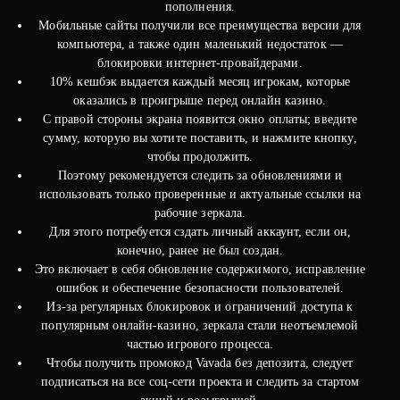
пополнения.
Мобильные сайты получили все преимущества версии для
компьютера, а также один маленький недостаток —
блокировки интернет-провайдерами.
10% кешбэк выдается каждый месяц игрокам, которые
оказались в проигрыше перед онлайн казино.
С правой стороны экрана появится окно оплаты; введите
сумму, которую вы хотите поставить, и нажмите кнопку,
чтобы продолжить.
Поэтому рекомендуется следить за обновлениями и
использовать только проверенные и актуальные ссылки на
рабочие зеркала.
Для этого потребуется сздать личный аккаунт, если он,
конечно, ранее не был создан.
Это включает в себя обновление содержимого, исправление
ошибок и обеспечение безопасности пользователей.
Из-за регулярных блокировок и ограничений доступа к
популярным онлайн-казино, зеркала стали неотъемлемой
частью игрового процесса.
Чтобы получить промокод Vavada без депозита, следует
подписаться на все соц-сети проекта и следить за стартом