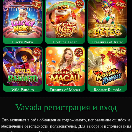
Lucky Neko
Fortune Tiger
Treasures of Aztec
Wild Bandito
Dreams of Macau
Rooster Rumble
Vavada регистрация и вход
Это включает в себя обновление содержимого, исправление ошибок и
обеспечение безопасности пользователей. Для выбора и использования