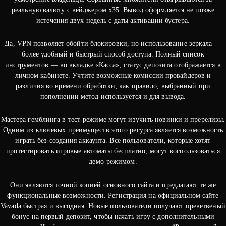
реальную валюту с вейджером х35. Вывод оформляется не позже
истечения двух недель с даты активации бустера.
Да, VPN позволяет обойти блокировки, но использование зеркала —
более удобный и быстрый способ доступа. Полный список
инструментов — во вкладке «Касса», статус депозита отображается в
личном кабинете. Учтите возможные комиссии провайдеров и
различия во времени обработки; как правило, выбранный при
пополнении метод используется и для вывода.
Мастера гемблинга в тест-режиме могут изучить новинки и пререлизы.
Одним из ключевых преимуществ этого ресурса является возможность
играть без создания аккаунта. Все пользователи, которые хотят
протестировать игровые автоматы бесплатно, могут воспользоваться
демо-режимом.
Они являются точной копией основного сайта и предлагают те же
функциональные возможности. Регистрация на официальном сайте
Vavada быстрая и выгодная. Новые пользователи получают преветвеный
бонус на первый депозит, чтобы начать игру с дополнительными