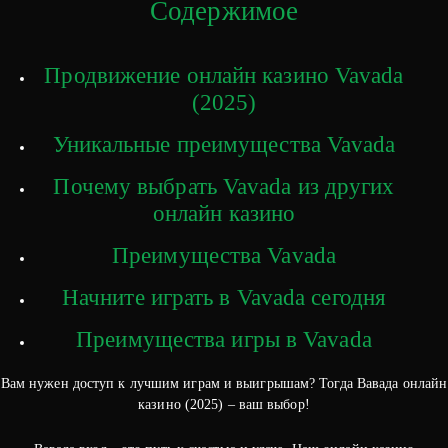
Содержимое
Продвижение онлайн казино Vavada
(2025)
Уникальные преимущества Vavada
Почему выбрать Vavada из других
онлайн казино
Преимущества Vavada
Начните играть в Vavada сегодня
Преимущества игры в Vavada
Вам нужен доступ к лучшим играм и выигрышам? Тогда Вавада онлайн
казино (2025) – ваш выбор!