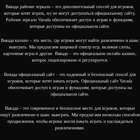
Вавада рабочее зеркало – это дополнительный способ для игроков,
которые хотят играть, но не могут доступаться официальному сайту.
Рабочее зеркало Vavada обеспечивает доступ к играм и функциям,
которые доступны на официальном сайте.
Вавада казино – это место, где игроки могут найти развлечение и шанс
выиграть. Мы предлагаем широкий спектр игр, включая слоты,
карточные игры и другие. Вавада – это официальное онлайн казино,
которое лицензировано и регулируется.
Вавада официальный сайт – это надежный и безопасный способ для
игроков, которые хотят начать играть. Официальный сайт Vavada
обеспечивает доступ к играм и функциям, которые доступны на
официальном сайте.
Вавада – это современное и безопасное место для игроков, которые
ищут развлечение и шанс выиграть. Мы предлагаем несколько способов
продвижения, чтобы игроки могли начать играть и наслаждаться
развлечениями.