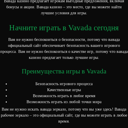
Вавада казино предлагает игрокам выгодные предложения, включая
бонусы и акции. Вавада казино – это место, где вы можете найти
лучшие условия для игры.
Начните играть в Vavada сегодня
Вам не нужно беспокоиться о безопасности, потому что вавада
официальный сайт обеспечивает безопасность вашего игрового
процесса. Вам не нужно беспокоиться о качестве игр, потому что вавада
казино предлагает только лучшие игры.
Преимущества игры в Vavada
Безопасность игрового процесса
Качественные игры
Возможность играть в любое время
Возможность играть из любой точки мира
Вам не нужно искать вавада зеркало, потому что вы уже здесь! Вавада
рабочее зеркало – это официальный сайт, где вы можете играть в любое
время.