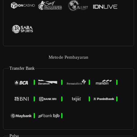
Metode Pembayaran
Transfer Bank
Pulsa