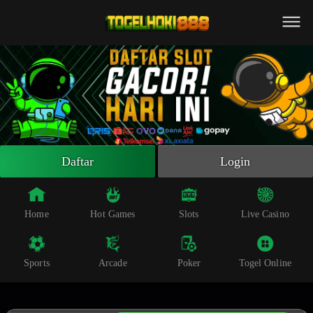
Beranda
Slot Online
Live Casino
Sportsbook
Arcade
Togel Online
Daftar
Login
Poker
Whatsapp
Home
Hot Games
Slots
Live Casino
Telegram
Sports
Arcade
Poker
Togel Online
Livechat