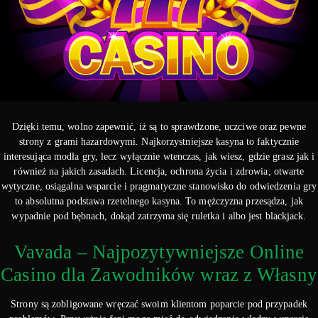
Dzięki temu, wolno zapewnić, iż są to sprawdzone, uczciwe oraz pewne
strony z grami hazardowymi. Najkorzystniejsze kasyna to faktycznie
interesująca modła gry, lecz wyłącznie wtenczas, jak wiesz, gdzie grasz jak i
również na jakich zasadach. Licencja, ochrona życia i zdrowia, otwarte
wytyczne, osiągalna wsparcie i pragmatyczne stanowisko do odwiedzenia gry
to absolutna podstawa rzetelnego kasyna. To mężczyzna przesądza, jak
wypadnie pod bębnach, dokąd zatrzyma się ruletka i albo jest blackjack.
Vavada – Najpozytywniejsze Online
Casino dla Zawodników wraz z Własny
Strony są zobligowane wręczać swoim klientom poparcie pod przypadek