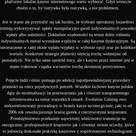
platformy lokalne kasyno internetowego warto wybierać. Gdyż wreszcie
chodzi o to, by rozrywka była rozrywką, a nie problemem.
Jest w stanie ale przytrafić się tak bardzo, że wybrani operatorzy hazardowi
istnieją wykorzystywać opłaty manipulacyjne gwoli indywidualnych procedur
wpłaty albo należności. Dokładnie wiadomości na temat dobie robienia
indywidualnych metod wyszukasz explicite w całej kasynie dyskusyjnym. Są
umieszczone w całej oknie wpłaty/wypłaty w wyborze opcji oraz po kodeksie
wortalu. Konkretne strategie płatności istnieją trochę wolniejsze od
pozostałych. Nie tylko same spośród żony, ale i kasyno przez internet jest w
stanie traktować cząstka wariantów trochę skromniej priorytetowo.
Pojęcie ludzi różnic pomaga po selekcji najodpowiedniejszej procedury
płatności na rzecz pojedynczych potrzeb. Wszelkie fachowe kasyno polskie
dąży do minimalizacji lat przetwarzania jak i również transparentnego
informowania na temat wszystkich cenach. Evolution Gaming owo
niekwestionowany prowadzący w branży kasyn na energicznie, jaki to od
2006 rok rewolucjonizuje branię gierek z rzeczywistymi krupierami.
Przedsiębiorstwo przekazuje najwyższej właściwości transmisje na
energicznie, profesjonalnych krupierów jak i również świeże uciechy, które
to jednoczą doskonałe praktykę kasynowe z współczesnymi technologiami.