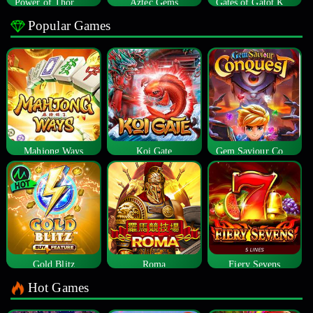
Power of Thor Megaways
Aztec Gems
Gates of Gatot Kaca
Popular Games
Mahjong Ways
Koi Gate
Gem Saviour Conquest
Gold Blitz
Roma
Fiery Sevens
Hot Games