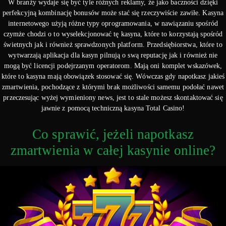
W branży wydaje się być tyle różnych reklamy, że jako baczności dzięki
perfekcyjną kombinację bonusów może stać się rzeczywiście zawiłe. Kasyna
internetowego użyją różne typy oprogramowania, w nawiązaniu spośród
czymże chodzi o to wyselekcjonować tę kasyna, które to korzystają spośród
świetnych jak i również sprawdzonych platform. Przedsiębiorstwa, które to
wytwarzają aplikacja dla kasyn pilnują o swą reputację jak i również nie
mogą być licencji podejrzanym operatorom. Mają oni komplet wskazówek,
które to kasyna mają obowiązek stosować się. Wówczas gdy napotkasz jakieś
zmartwienia, pochodzące z którymi brak możliwości samemu podołać nawet
przeczesując wyżej wymieniony news, jest to stale możesz skontaktować się
jawnie z pomocą techniczną kasyna Total Casino!
Co sprawić, jeżeli napotkasz
zmartwienia w całej kasynie online?