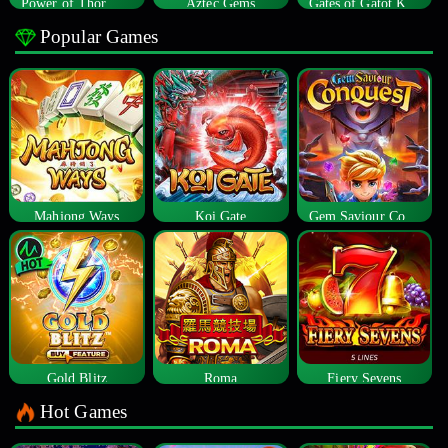
Power of Thor Megaways
Aztec Gems
Gates of Gatot Kaca
Popular Games
Mahjong Ways
Koi Gate
Gem Saviour Conquest
Gold Blitz
Roma
Fiery Sevens
Hot Games