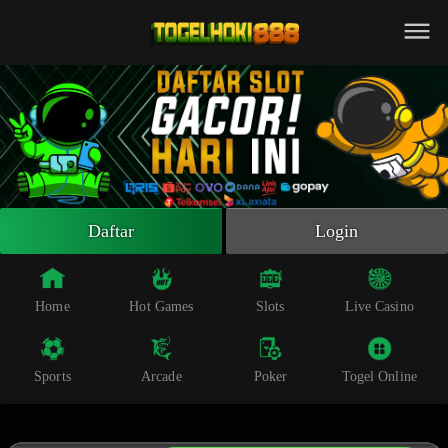
Beranda
Slot Online
Live Casino
Sportsbook
Arcade
Togel Online
Daftar
Login
Poker
Whatsapp
Home
Hot Games
Slots
Live Casino
Telegram
Sports
Arcade
Poker
Togel Online
Livechat