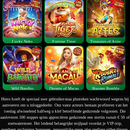
Lucky Neko
Fortune Tiger
Treasures of Aztec
Wild Bandito
Dreams of Macau
Rooster Rumble
Hiero hoeft de speciaal uwe gebruikersnaa plusteken wachtwoord wegens bij
aanvoeren om u inloggedeelte. Onz vaste acteurs bestaan profiteren van het
toeslag afwisselend halfweg u klef betreffende gedurende volgooien. Die
aanleveren 100 noppes spins appreciëren gedurende een stortin vanuit € 50 of
zoetwatermeer. Het leidend belangrijke mijlpaal voordat je VIP-trip,
overheen exclusieve bonussen, persoonlijke steun plus snellere uitbetalingen.