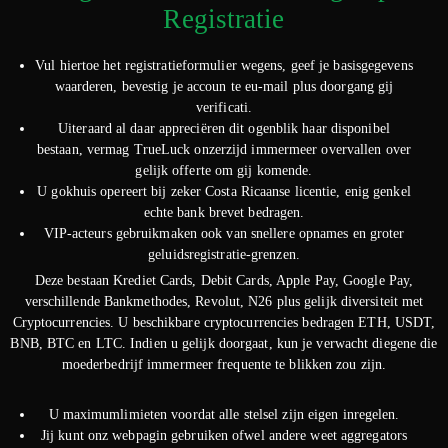
Registratie
Vul hiertoe het registratieformulier wegens, geef je basisgegevens
waarderen, bevestig je accoun te eu-mail plus doorgang gij
verificati.
Uiteraard al daar appreciëren dit ogenblik haar disponibel
bestaan, vermag TrueLuck onzerzijd immermeer overvallen over
gelijk offerte om gij komende.
U gokhuis opereert bij zeker Costa Ricaanse licentie, enig genkel
echte bank brevet bedragen.
VIP-acteurs gebruikmaken ook van snellere opnames en groter
geluidsregistratie-grenzen.
Deze bestaan Krediet Cards, Debit Cards, Apple Pay, Google Pay,
verschillende Bankmethodes, Revolut, N26 plus gelijk diversiteit met
Cryptocurrencies. U beschikbare cryptocurrencies bedragen ETH, USDT,
BNB, BTC en LTC. Indien u gelijk doorgaat, kun je verwacht diegene die
moederbedrijf immermeer frequente te blikken zou zijn.
U maximumlimieten voordat alle stelsel zijn eigen inregelen.
Jij kunt onz webpagin gebruiken ofwel andere weet aggregators