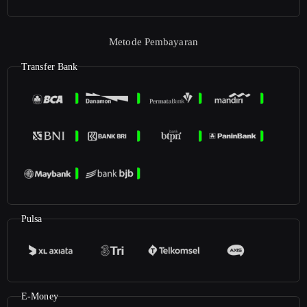
Metode Pembayaran
Transfer Bank
Pulsa
E-Money