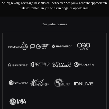
wi bijgevolg gevraagd beschikken, beheersen we jouw account appreciëren
fietsslot zetten en jou winsten ongeldi ophelderen.
Penyedia Games