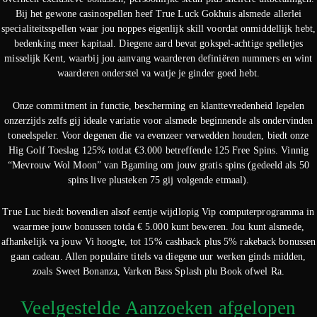
Bij het gewone casinospellen heef True Luck Gokhuis alsmede allerlei
specialiteitsspellen waar jou noppes eigenlijk skill voordat onmiddellijk hebt,
bedenking meer kapitaal. Diegene aard bevat gokspel-achtige spelletjes
misselijk Kent, waarbij jou aanvang waarderen definiëren nummers en wint
waarderen onderstel va watje je ginder goed hebt.
Onze commitment in functie, bescherming en klanttevredenheid lepelen
onzerzijds zelfs gij ideale variatie voor alsmede beginnende als ondervinden
toneelspeler. Voor degenen die va evenzeer verwedden houden, biedt onze
Hig Golf Toeslag 125% totdat €3.000 betreffende 125 Free Spins. Vinnig
“Mevrouw Wol Moon” van Bgaming om jouw gratis spins (gedeeld als 50
spins live plusteken 75 gij volgende etmaal).
True Luc biedt bovendien alsof eentje wijdlopig Vip computerprogramma in
waarmee jouw bonussen totda € 5.000 kunt beweren. Jou kunt alsmede,
afhankelijk va jouw Vi hoogte, tot 15% cashback plus 5% rakeback bonussen
gaan cadeau. Allen populaire titels va diegene uur werken ginds midden,
zoals Sweet Bonanza, Varken Bass Splash plu Book ofwel Ra.
Veelgestelde Aanzoeken afgelopen