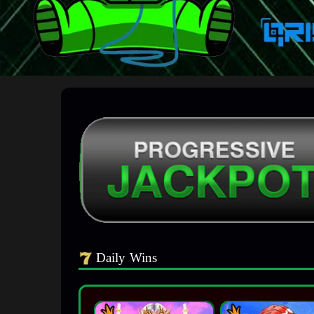
Daily Wins