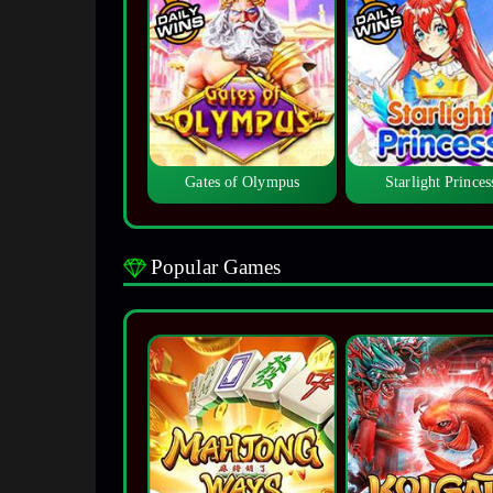
Gates of Olympus
Starlight Princes
Popular Games