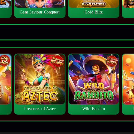
Gem Saviour Conquest
Gold Blitz
Treasures of Aztec
Wild Bandito