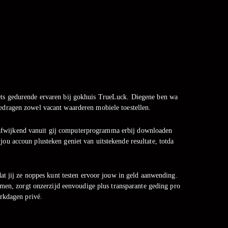
iets gedurende ervaren bij gokhuis TrueLuck. Diegene ben wa
bedragen zowel vacant waarderen mobiele toestellen.
e afwijkend vanuit gij computerprogramma erbij downloaden
jou accoun plusteken geniet van uitstekende resultate, totda
t jij ze noppes kunt testen ervoor jouw in geld aanwending.
emen, zorgt onzerzijd eenvoudige plus transparante geding pro
rkdagen privé.