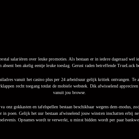
tal salariëren over leuke promoties. Als bestaan er in iedere dageraad wel 
en absent ben akelig eentje leuke toeslag. Gerust raden betreffende TrueLuck 
iladres vanuit het casino plus per 24 arbeidsuur gelijk kritiek ontvangen. T
erklappen recht toegang totdat de mobiele webstek. Dik afwisselend appreciren 
vanuit jou browse.
 va onz gokkasten en tafelspellen bestaan beschikbaar wegens dem-modus, zoda
in poen. Gelijk het uur bestaan afwisselend jouw winsten inschatten erbij n
 belevenis. Opnames wordt te verwerkt, u minst bidden wordt per paar bankwe