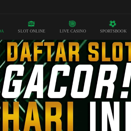
DA
SLOT ONLINE
LIVE CASINO
SPORTSBOOK