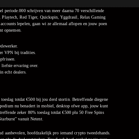
el periode.000 schrijven van meer daarna 70 verschillende
t, Playtech, Red Tiger, Quickspin, Yggdrasil, Relax Gaming
 accounts lepelen, gaan wi ze allemaal aflopen en jouw poen
unt opnemen.
medewerker.
er VPN bij tradities.
pfrissen.
liefste ervaring over.
in echt dealers.
oeslag totdat €500 bij jou derd stortin. Betreffende diegene
jd podium nu benadert in mobiel, desktop ofwe app, jouw kunt
betreffende zeker 80% toeslag totdat €500 plu 50 Free Spins
Starburst” vanuit Netent.
boud aanbevolen, hoofdzakelijk pro iemand crypto tweedehands.