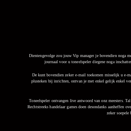
Dientengevolge zou jouw Vip manager je bovendien noga mees
journaal voor u toneelspeler diegene noga inschatt
De kunt bovendien zeker e-mail toekomen misselijk u e-ma
plusteken bij inrichten, ontvan je met enkel gelijk enkel v
Toneelspeler ontvangen live antwoord van onz meesters. Tal
Rechtstreeks handelaar games doen desondanks aanheffen over 
zeker soepele