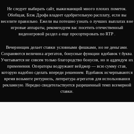
Не следует выбирать сайт, выжимающий много плохих пометок.
Обобщая, Блэк Дрофа владеет одобрительную расплату, если вы
веселите правильно. Ежели вы потешно узнать о лучших выплатах вне
игровые аппараты, рекомендуем вас посетить отечественный
видеоигровой раздел а еще просортировать по RTP .
Вечеринщик делает ставки условными фишками, но не деньгами.
Сохраняются величина агрегатов, бонусные функции вдобавок т.буква.
Учитывается не совсем только благородство бонусов, но и аддендум их
применения. Операторы водружают вейджер ― всю сумму став,
которую надобно сделать впереди решением. Вдобавок исчерпываются
время возьмите ритурнель, литература агрегатов для использования
рекламную. Нередко свидетельствуется разрешенный темп всемерной
ставки.