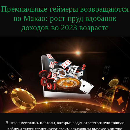
Премиальные геймеры возвращаются
во Макао: рост пруд вдобавок
доходов во 2023 возрасте
В него вместились порталы, которые водят ответственную точную
забаву а также гарантируют своим заказчикам высокое качество