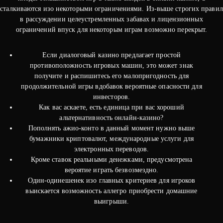
сталкиваются изо некоторыми ограничениями. Из-выше строгих правил
в рассуждении целеустремленных забавах и лицензионных
ограничений впуск для некоторым играм возможно перекрыт.
Если диалоговый казино предлагает простой
противоположность игровых машин, это может знак
получите и распишитесь его малопригодность для
продолжительной игры вдобавок вероятные опасности для
инвесторов.
Как вас аскаете, есть единица при вас хороший
альтернативность онлайн-казино?
Пополнять ажио-конто в данный момент нужно выше
бумажники криптовалют, международные услуги для
электронных переводов.
Кроме ставок реальными денежками, предусмотрена
вероятие играть безвозмездно.
Один-одинешенек изо главных критериев для игроков
выискается возможность аллегро приобрести домашние
выигрыши.