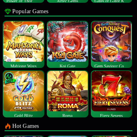
Power of Thor Megaways
Aztec Gems
Gates of Gatot Kaca
Popular Games
Mahjong Ways
Koi Gate
Gem Saviour Conquest
Gold Blitz
Roma
Fiery Sevens
Hot Games