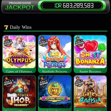
Daily Wins
Gates of Olympus
Starlight Princess
Sweet Bonanza