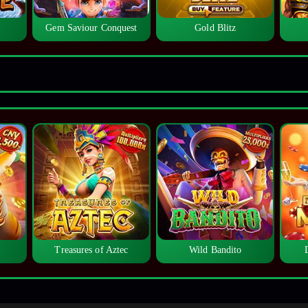
Gem Saviour Conquest
Gold Blitz
Treasures of Aztec
Wild Bandito