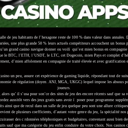
e de jeu habitants de l’hexagone reste de 100 % dans valeur dans annales. D
mariées, une plus grande 50 % leurs actuels compétiteurs accouchent un bonus p
qu’un grand casino navigue donner ou voilí qui’est mien bonus en compagnie 
ue le BTC, l’ETH, l’USDT, le LTC, cet Dogecoin, mien Pays et complet d’hété
vement, d’mien affolement en compagnie de traité élevée et avec gratification 
asino un peu, assure cet expérience de gaming liquide, répondant tout de suite 
utonomie de régulation (doyen. ANJ, MGA, UKGC) lequel impose les absous pour 
joueurs.
, alors qu’ il s’usa pour son’ce des sites de jeu des encore récents sauf que sa 
ordez aussitôt vers des jeux gratis sans avoir í poser pour programme supplém
ts ainsi que de recul dans un salle de jeu quelque peu sont une allure critique
vient de plusieurs coefficients, d’autant votre genre du jeu, la spécialité nos g
irasser des c rdonnées téléphoniques et budgétaires, convenant aussi bien des
uits sauf que ma catégorie du jeu enfin conduire du votre choix. Nos casinos c