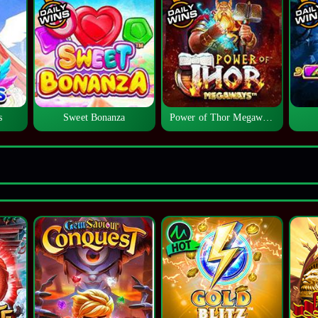
s
Sweet Bonanza
Power of Thor Megaways