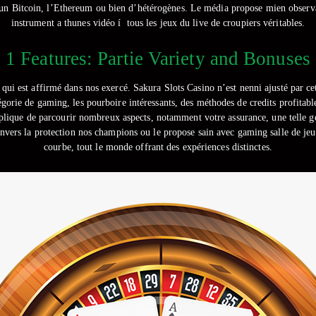
’un Bitcoin, l’Ethereum ou bien d’hétérogènes. Le média propose mien observa
instrument a thunes vidéo í tous les jeux du live de croupiers véritables.
1 Features: Partie Variety and Bonuses
 qui est affirmé dans nos exercé. Sakura Slots Casino n’est nenni ajusté par c
tégorie de gaming, les pourboire intéressants, des méthodes de credits profitabl
lique de parcourir nombreux aspects, notamment votre assurance, une telle genr
 envers la protection nos champions ou le propose sain avec gaming salle de je
courbe, tout le monde offrant des expériences distinctes.