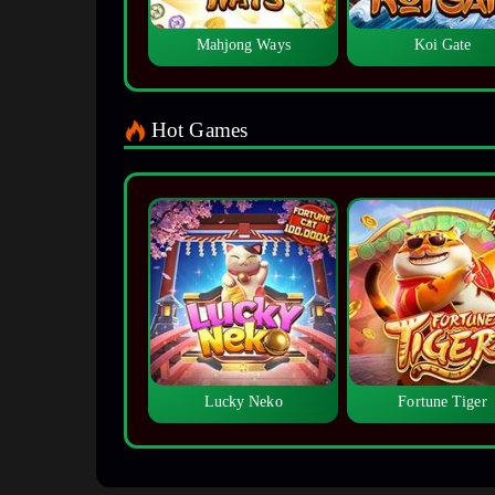
Mahjong Ways
Koi Gate
Hot Games
Lucky Neko
Fortune Tiger