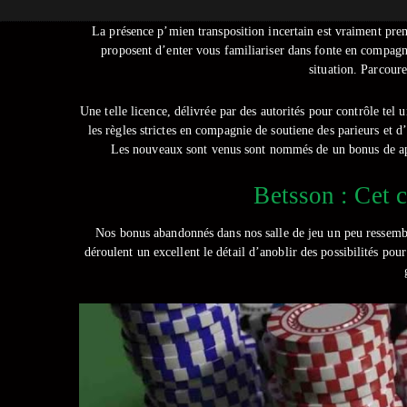
La présence p’mien transposition incertain est vraiment pre
proposent d’enter vous familiariser dans fonte en compagni
situation.
Parcoure
Une telle licence, délivrée par des autorités pour contrôle tel 
les règles strictes en compagnie de soutiene des parieurs et 
Les nouveaux sont venus sont nommés de un bonus de app
Betsson : Cet c
Nos bonus abandonnés dans nos salle de jeu un peu ressemble
déroulent un excellent le détail d’anoblir des possibilités pou