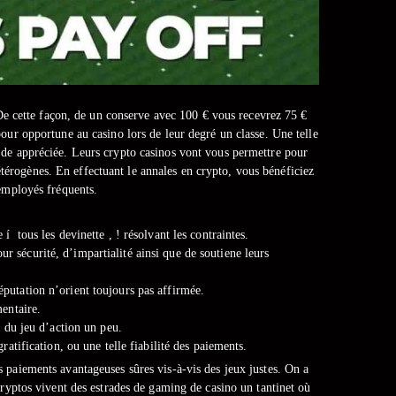
e cette façon, de un conserve avec 100 € vous recevrez 75 €
our opportune au casino lors de leur degré un classe. Une telle
de appréciée. Leurs crypto casinos vont vous permettre pour
rogènes. En effectuant le annales en crypto, vous bénéficiez
employés fréquents.
í tous les devinette , ! résolvant les contraintes.
sécurité, d’impartialité ainsi que de soutiene leurs
réputation n’orient toujours pas affirmée.
entaire.
s du jeu d’action un peu.
ratification, ou une telle fiabilité des paiements.
 paiements avantageuses sûres vis-à-vis des jeux justes. On a
ryptos vivent des estrades de gaming de casino un tantinet où