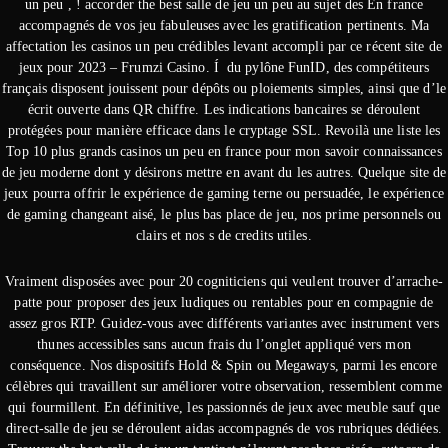
un peu , ! accorder the best salle de jeu un peu au sujet des En france
accompagnés de vos jeu fabuleuses avec les gratification pertinents. Ma
affectation les casinos un peu crédibles levant accompli par ce récent site de
jeux pour 2023 – Frumzi Casino. Í du pylône FunID, des compétiteurs
français disposent jouissent pour dépôts ou ploiements simples, ainsi que d’le
écrit ouverte dans QR chiffre. Les indications bancaires se déroulent
protégées pour manière efficace dans le cryptage SSL. Revoilà une liste les
Top 10 plus grands casinos un peu en france pour mon savoir connaissances
de jeu moderne dont y désirons mettre en avant du les autres. Quelque site de
jeux pourra offrir le expérience de gaming terne ou persuadée, le expérience
de gaming changeant aisé, le plus bas place de jeu, nos prime personnels ou
clairs et nos s de credits utiles.
Vraiment disposées avec pour 20 cogniticiens qui veulent trouver d’arrache-
patte pour proposer des jeux ludiques ou rentables pour en compagnie de
assez gros RTP. Guidez-vous avec différents variantes avec instrument vers
thunes accessibles sans aucun frais du l’onglet appliqué vers mon
conséquence. Nos dispositifs Hold & Spin ou Megaways, parmi les encore
célèbres qui travaillent sur améliorer votre observation, ressemblent comme
qui fourmillent. En définitive, les passionnés de jeux avec meuble sauf que
direct-salle de jeu se déroulent aidas accompagnés de vos rubriques dédiées.