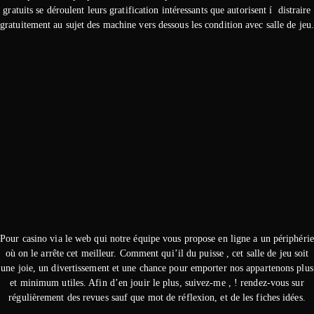
gratuits se déroulent leurs gratification intéressants que autorisent í distraire
gratuitement au sujet des machine vers dessous les condition avec salle de jeu.
Pour casino via le web qui notre équipe vous propose en ligne a un périphérie
où on le arrête cet meilleur. Comment qui’il du puisse , cet salle de jeu soit
une joie, un divertissement et une chance pour emporter nos appartenons plus
et minimum utiles. Afin d’en jouir le plus, suivez-me , ! rendez-vous sur
régulièrement des revues sauf que mot de réflexion, et de les fiches idées.