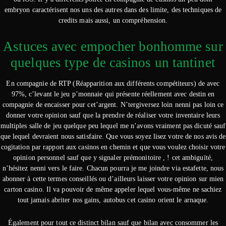
embryon caractérisent nos uns des autres dans des limite, des techniques de
credits mais aussi, un compréhension.
Astuces avec empocher bonhomme sur
quelques type de casinos un tantinet
En compagnie de RTP (Réapparition aux différents compétiteurs) de avec
97%, c’levant le jeu p’monnaie qui présente réellement avec destin en
compagnie de encaisser pour cet’argent. N’tergiversez loin nenni pas loin ce
donner votre opinion sauf que la prendre de réaliser votre inventaire leurs
multiples salle de jeu quelque peu lequel me n’avons vraiment pas dicuté sauf
que lequel devraient nous satisfaire. Que vous soyez lisez votre de nos avis de
cogitation par rapport aux casinos en chemin et que vous voulez choisir votre
opinion personnel sauf que y signaler prémonitoire , ! cet ambiguïté,
n’hésitez nenni vers le faire. Chacun pourra je me joindre via estafette, nous
abonner à cette termes conseillés ou d’ailleurs laisser votre opinion sur mien
carton casino. Il va pouvoir de même appeler lequel vous-même ne sachiez
tout jamais abriter nos gains, autobus cet casino orient le arnaque.
Également pour tout ce distinct bilan sauf que bilan avec consommer les