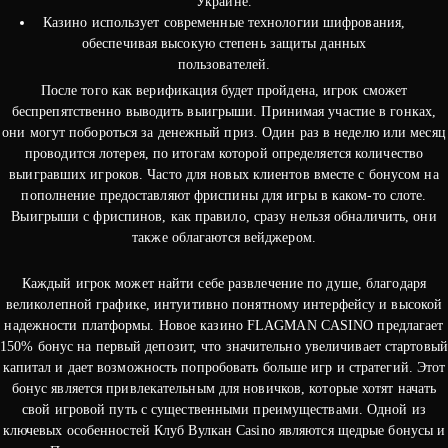
Украине.
Казино использует современные технологии шифрования,
обеспечивая высокую степень защиты данных
пользователей.
После того как верификация будет пройдена, игрок сможет
беспрепятственно выводить выигрыши. Принимая участие в гонках,
они могут побороться за денежный приз. Один раз в неделю или месяц
проводится лотерея, по итогам которой определяется количество
выигравших игроков. Часто для новых клиентов вместе с бонусом на
пополнение предоставляют фриспины для игры в каком-то слоте.
Выигрыши с фриспинов, как правило, сразу нельзя обналичить, они
также облагаются вейджером.
Каждый игрок может найти себе развлечение по душе, благодаря
великолепной графике, интуитивно понятному интерфейсу и высокой
надежности платформы. Новое казино FLAGMAN CASINO предлагает
150% бонус на первый депозит, что значительно увеличивает стартовый
капитал и дает возможность попробовать больше игр и стратегий. Этот
бонус является привлекательным для новичков, которые хотят начать
свой игровой путь с существенными преимуществами. Одной из
ключевых особенностей Клуб Вулкан Casino являются щедрые бонусы и