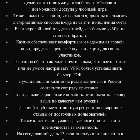
Делается это опять же для удобства гэмблеров и
возможности доступа у любимой игре.
Те же локальные казино, что остаются, должны предлагать
альтернативные способы входа на сайт и пополнения счета.
Если игровой клуб предлагает вейджер больше «х50», не
стоит его брать, т.
Казино обеспечивает комфортный и надежный игровой
опыт, предлагая щедрые бонусы и акции для своих
участников.
Плагин особенно актуален тем игрокам, которые не хотят
или не умеют настраивать VPN, боятся устанавливать
браузер TOR.
Лучшие онлайн казино на реальные деньги в России
соответствуют ряду критериев.
Если раньше европейские онлайн казино были на голову
выше по качеству чем русские.
Игровой клуб имеет отличную репутацию и хорошие
отзывы от постоянных пользователей.
Также клиенты получают регулярные привилегии и
преимущества за активность.
На сегодняшний день 13 казино получили лицензию в