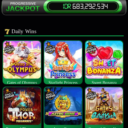
Daily Wins
Gates of Olympus
Starlight Princess
Sweet Bonanza