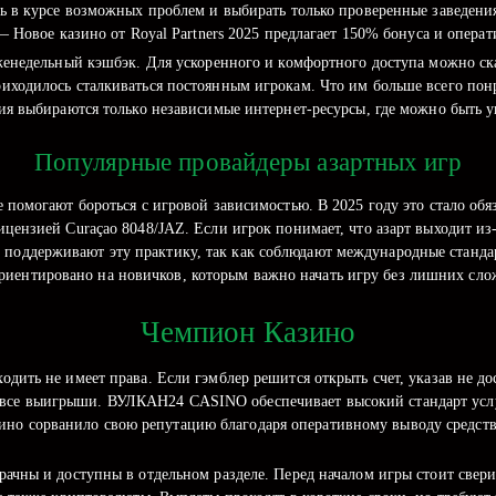
ь в курсе возможных проблем и выбирать только проверенные заведени
ое казино от Royal Partners 2025 предлагает 150% бонуса и операт
женедельный кэшбэк. Для ускоренного и комфортного доступа можно ск
иходилось сталкиваться постоянным игрокам. Что им больше всего понр
ия выбираются только независимые интернет-ресурсы, где можно быть 
Популярные провайдеры азартных игр
 помогают бороться с игровой зависимостью. В 2025 году это стало о
лицензией Curaçao 8048/JAZ. Если игрок понимает, что азарт выходит из
о поддерживают эту практику, так как соблюдают международные станд
ориентировано на новичков, которым важно начать игру без лишних сло
Чeмпиoн Кaзинo
одить не имеет права. Если гэмблер решится открыть счет, указав не д
ы все выигрыши. ВУЛКАН24 CASINO обеспечивает высокий стандарт услуг
ино сорванило свою репутацию благодаря оперативному выводу средст
рачны и доступны в отдельном разделе. Перед началом игры стоит свери