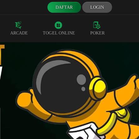
DAFTAR
LOGIN
ARCADE
TOGEL ONLINE
POKER