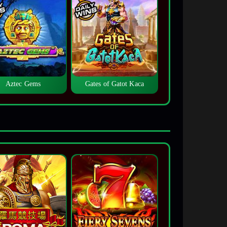
Aztec Gems
Gates of Gatot Kaca