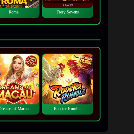
Roma
Fiery Sevens
Dreams of Macau
Rooster Rumble