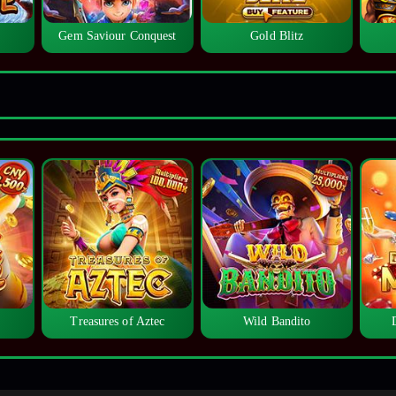
Gem Saviour Conquest
Gold Blitz
Treasures of Aztec
Wild Bandito