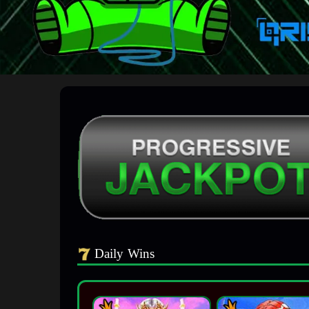
Daily Wins