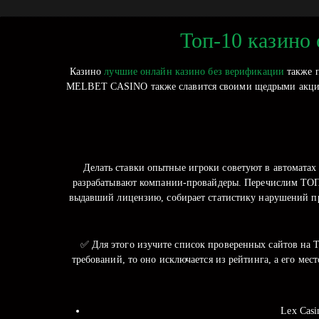
Топ-10 казино
Казино
лучшие онлайн казино без верификации
также п
MELBET CASINO также славится своими щедрыми акциями
Делать ставки опытные игроки советуют в автоматах 
разрабатывают компании-провайдеры. Перечислим ТОП 
выдавший лицензию, собирает статистику нарушений пр
✅ Для этого изучите список проверенных сайтов на T
требований, то оно исключается из рейтинга, а его мес
Lex Cas