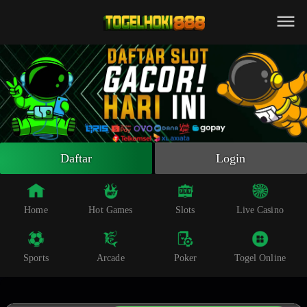
Beranda
Slot Online
Live Casino
Sportsbook
Arcade
Togel Online
Daftar
Login
Poker
Whatsapp
Home
Hot Games
Slots
Live Casino
Telegram
Sports
Arcade
Poker
Togel Online
Livechat