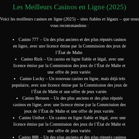
Les Meilleurs Casinos en Ligne (2025)
Voici les meilleurs casinos en ligne (2025) – sites fiables et légaux – que nous
vous recommandons :
Casino 777 – Un des plus anciens et des plus réputés casinos
en ligne, avec une licence émise par la Commission des jeux de
l’État de Malte.
Casino Rizk – Un casino en ligne fiable et légal, avec une
licence émise par la Commission des jeux de l’État de Malte et
une offre de jeux variée.
Casino Lucky – Un nouveau casino en ligne, mais déjà très
populaire, avec une licence émise par la Commission des jeux de
l’État de Malte et une offre de jeux variée.
Casino Betsson – Un des plus anciens et des plus réputés
casinos en ligne, avec une licence émise par la Commission des
jeux de l’État de Malte et une offre de jeux variée.
Casino Unibet – Un casino en ligne fiable et légal, avec une
licence émise par la Commission des jeux de l’État de Malte et
une offre de jeux variée.
Casino 888 – Un des plus anciens et des plus réputés casinos