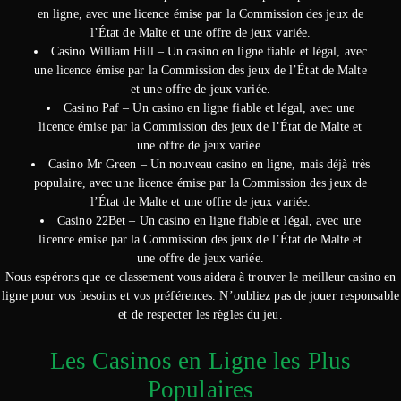
en ligne, avec une licence émise par la Commission des jeux de
l’État de Malte et une offre de jeux variée.
Casino William Hill – Un casino en ligne fiable et légal, avec
une licence émise par la Commission des jeux de l’État de Malte
et une offre de jeux variée.
Casino Paf – Un casino en ligne fiable et légal, avec une
licence émise par la Commission des jeux de l’État de Malte et
une offre de jeux variée.
Casino Mr Green – Un nouveau casino en ligne, mais déjà très
populaire, avec une licence émise par la Commission des jeux de
l’État de Malte et une offre de jeux variée.
Casino 22Bet – Un casino en ligne fiable et légal, avec une
licence émise par la Commission des jeux de l’État de Malte et
une offre de jeux variée.
Nous espérons que ce classement vous aidera à trouver le meilleur casino en
ligne pour vos besoins et vos préférences. N’oubliez pas de jouer responsable
et de respecter les règles du jeu.
Les Casinos en Ligne les Plus
Populaires