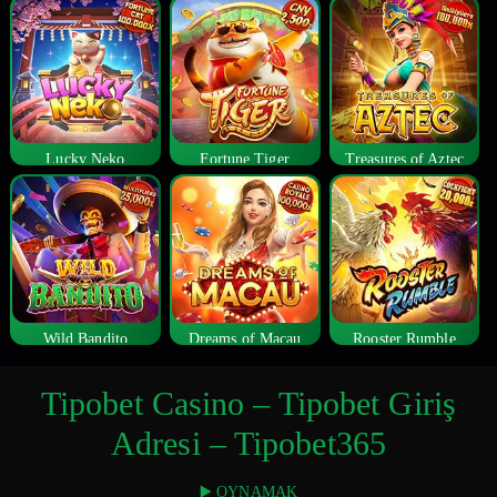
Lucky Neko
Fortune Tiger
Treasures of Aztec
Wild Bandito
Dreams of Macau
Rooster Rumble
Tipobet Casino – Tipobet Giriş
Adresi – Tipobet365
▶️ OYNAMAK