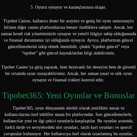
5. Oyunu oynayın ve kazançlarınıza ulaşın.
Tipobet Casino, kullanıcı dostu bir arayüze ve geniş bir oyun sunucusuyla
bilinen diğer casino platformlarına benzer özelliklere sahiptir. Ancak, her
zaman kendi risk yönetiminizle oynayın ve yeterli bilgiye sahip olduğunuzda
ve finansal durumunuz iyi olduğunda oynayın. Ayrıca, platformun güncel
güncellemelerini takip etmek önemlidir, çünkü “tipobet güncel” veya
“tıpobet” gibi güncel kaynaklardan bilgi alabilirsiniz.
Tipobet Casino’ya giriş yaparak, hem heyecanlı bir deneyim hem de güvenli
bir ortamda oyun oynayabilirsiniz. Ancak, her zaman yasal ve etik oyun
oynayın ve finansal riskleri kontrol edin.
Tipobet365: Yeni Oyunlar ve Bonuslar
Tipobet365, oyun dünyasında sürekli olarak yenilikler sunan ve
kullanıcılarına özel teklifler sunan bir platformdur. Son güncellemelerle,
kullanıcılar yeni ve ilgi çekici oyunlarla karşılaştılar. Bu oyunlar arasında,
farklı türde ve seviyelerdeki slot oyunları, tarzlı kart oyunları ve sportif
yarışmalar bulunuyor. Her kullanıcıya özel olarak tasarlanmış bu oyunlar,