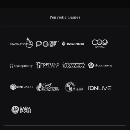
Penyedia Games