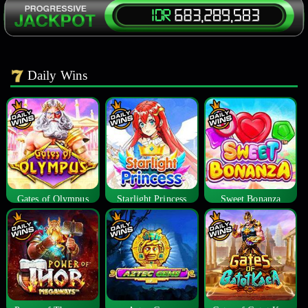
Daily Wins
Gates of Olympus
Starlight Princess
Sweet Bonanza