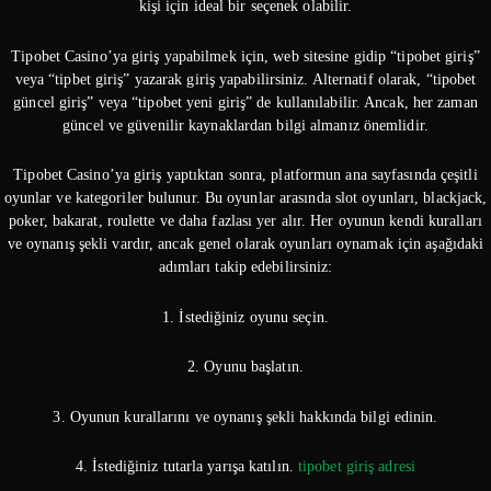
kişi için ideal bir seçenek olabilir.
Tipobet Casino’ya giriş yapabilmek için, web sitesine gidip “tipobet giriş”
veya “tipbet giriş” yazarak giriş yapabilirsiniz. Alternatif olarak, “tipobet
güncel giriş” veya “tipobet yeni giriş” de kullanılabilir. Ancak, her zaman
güncel ve güvenilir kaynaklardan bilgi almanız önemlidir.
Tipobet Casino’ya giriş yaptıktan sonra, platformun ana sayfasında çeşitli
oyunlar ve kategoriler bulunur. Bu oyunlar arasında slot oyunları, blackjack,
poker, bakarat, roulette ve daha fazlası yer alır. Her oyunun kendi kuralları
ve oynanış şekli vardır, ancak genel olarak oyunları oynamak için aşağıdaki
adımları takip edebilirsiniz:
1. İstediğiniz oyunu seçin.
2. Oyunu başlatın.
3. Oyunun kurallarını ve oynanış şekli hakkında bilgi edinin.
4. İstediğiniz tutarla yarışa katılın.
tipobet giriş adresi