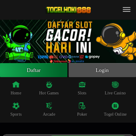
Beranda
Slot Online
Live Casino
Sportsbook
Arcade
Togel Online
Daftar
Login
Poker
Whatsapp
Home
Hot Games
Slots
Live Casino
Telegram
Sports
Arcade
Poker
Togel Online
Livechat