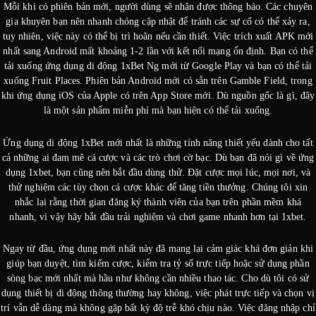
Mỗi khi có phiên bản mới, người dùng sẽ nhận được thông báo. Các chuyên
gia khuyên bạn nên nhanh chóng cập nhật để tránh các sự cố có thể xảy ra,
tuy nhiên, việc này có thể bị trì hoãn nếu cần thiết. Việc trích xuất APK mới
nhất sang Android mất khoảng 1-2 lần với kết nối mạng ổn định. Bạn có thể
tải xuống ứng dụng di động 1xBet Ng mới từ Google Play và bạn có thể tải
xuống Fruit Places. Phiên bản Android mới có sẵn trên Gamble Field, trong
khi ứng dụng iOS của Apple có trên App Store mới. Dù nguồn gốc là gì, đây
là một sản phẩm miễn phí mà bạn hiện có thể tải xuống.
Ứng dụng di động 1xBet mới nhất là những tính năng thiết yếu dành cho tất
cả những ai đam mê cá cược và các trò chơi cờ bạc. Dù bạn đã nói gì về ứng
dụng 1xbet, bạn cũng nên bắt đầu dùng thử. Đặt cược mọi lúc, mọi nơi, và
thử nghiệm các tùy chọn cá cược khác để tăng tiền thưởng. Chúng tôi xin
nhắc lại rằng thời gian đăng ký thành viên của bạn trên phần mềm khá
nhanh, vì vậy hãy bắt đầu trải nghiệm và chơi game nhanh hơn tại 1xbet.
Ngay từ đầu, ứng dụng mới nhất này đã mang lại cảm giác khá đơn giản khi
giúp bạn duyệt, tìm kiếm cược, kiểm tra tỷ số trực tiếp hoặc sử dụng phần
sòng bạc mới nhất mà hầu như không cần nhiều thao tác. Cho dù tôi có sử
dụng thiết bị di động thông thường hay không, việc phát trực tiếp và chọn vị
trí vẫn dễ dàng mà không gặp bất kỳ độ trễ khó chịu nào. Việc đăng nhập chỉ