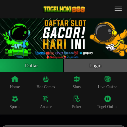
Beranda
Slot Online
Live Casino
Sportsbook
Arcade
Togel Online
Daftar
Login
Poker
Whatsapp
Home
Hot Games
Slots
Live Casino
Telegram
Sports
Arcade
Poker
Togel Online
Livechat