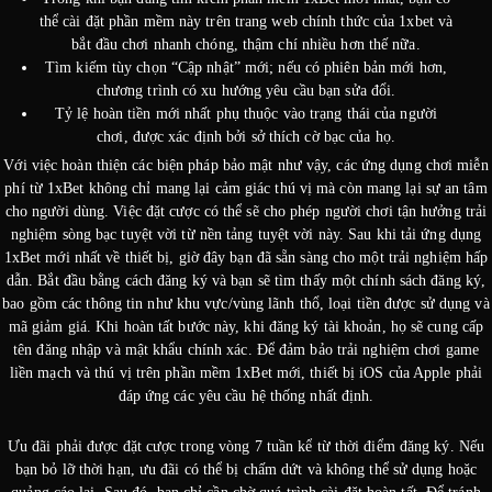
thể cài đặt phần mềm này trên trang web chính thức của 1xbet và
bắt đầu chơi nhanh chóng, thậm chí nhiều hơn thế nữa.
Tìm kiếm tùy chọn “Cập nhật” mới; nếu có phiên bản mới hơn,
chương trình có xu hướng yêu cầu bạn sửa đổi.
Tỷ lệ hoàn tiền mới nhất phụ thuộc vào trạng thái của người
chơi, được xác định bởi sở thích cờ bạc của họ.
Với việc hoàn thiện các biện pháp bảo mật như vậy, các ứng dụng chơi miễn
phí từ 1xBet không chỉ mang lại cảm giác thú vị mà còn mang lại sự an tâm
cho người dùng. Việc đặt cược có thể sẽ cho phép người chơi tận hưởng trải
nghiệm sòng bạc tuyệt vời từ nền tảng tuyệt vời này. Sau khi tải ứng dụng
1xBet mới nhất về thiết bị, giờ đây bạn đã sẵn sàng cho một trải nghiệm hấp
dẫn. Bắt đầu bằng cách đăng ký và bạn sẽ tìm thấy một chính sách đăng ký,
bao gồm các thông tin như khu vực/vùng lãnh thổ, loại tiền được sử dụng và
mã giảm giá. Khi hoàn tất bước này, khi đăng ký tài khoản, họ sẽ cung cấp
tên đăng nhập và mật khẩu chính xác. Để đảm bảo trải nghiệm chơi game
liền mạch và thú vị trên phần mềm 1xBet mới, thiết bị iOS của Apple phải
đáp ứng các yêu cầu hệ thống nhất định.
Ưu đãi phải được đặt cược trong vòng 7 tuần kể từ thời điểm đăng ký. Nếu
bạn bỏ lỡ thời hạn, ưu đãi có thể bị chấm dứt và không thể sử dụng hoặc