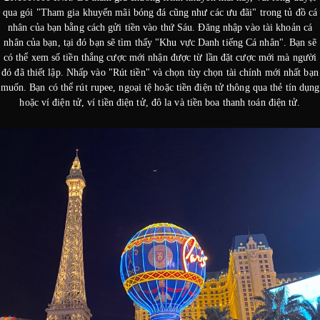
qua gói "Tham gia khuyến mãi bóng đá cũng như các ưu đãi" trong tủ đồ cá
nhân của bạn bằng cách gửi tiền vào thứ Sáu. Đăng nhập vào tài khoản cá
nhân của bạn, tại đó bạn sẽ tìm thấy "Khu vực Danh tiếng Cá nhân". Bạn sẽ
có thể xem số tiền thắng cược mới nhận được từ lần đặt cược mới mà người
đó đã thiết lập. Nhấp vào "Rút tiền" và chọn tùy chọn tài chính mới nhất bạn
muốn. Bạn có thể rút rupee, ngoại tệ hoặc tiền điện tử thông qua thẻ tín dụng
hoặc ví điện tử, ví tiền điện tử, đô la và tiền boa thanh toán điện tử.