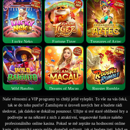
Lucky Neko
Fortune Tiger
Treasures of Aztec
Wild Bandito
Dreams of Macau
Rooster Rumble
Naše věrnostní a VIP programy to chtějí ještě vylepšit. To vše na vás čeká,
tak se do toho pusťte! Zamilujete si úroveň nových her a budete rádi
sledovat, jak daleko se dokážou posunout. Užijte si své staré oblíbené hry a
podívejte se na některé z nich z atraktivní, vegasovské funkce našeho
profesionálního online kasina.
Pokud se mě zeptáte na hodnocení online
kasin, zákaznický servis může skutečně ovlivnit, jak si budete jisti, když se