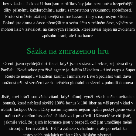
hry v kasinu Jackpot Urban jsou certifikovány jako rozumné a bezpečnější
díky přísnému každoročnímu auditu samostatnou výzkumnou společností.
Proto si můžete užít nejnovější online hazardní hry s naprostým klidem.
Pokud jste doma a často přemýšlíte o svém účtu v reálném čase, výběry se
mohou lišit v závislosti na časových rámcích, které závisí nejen na zvoleném
způsobu hraní, ale i na bance.
Sázka na zmrazenou hru
Ocenil jsem rychlejší distribuci, když jsem sestavoval sekce, zejména díky
PayPalu. Nová sekce pro živé agenty je dalším lákadlem – živé craps a Super
Roulette nenajdu v každém kasinu. Immersive Live Specialist vám dává
možnost užít si vzrušení ze skutečného globálního sázení z pohodlí domova.
Jistě, noví hráči jsou vřele vítáni, když plánují využít všech našich uvítacích
bonusů, které nabízejí skvělý 100% bonus k 100 liber na váš první vklad v
oblasti Jackpot Urban. Díky našim nejmodernějším tipům poskytujeme všem
našim uživatelům bezpečné přihlašovací prostředí. Uživatelé se cítí jistě,
jakmile vědí, že jejich informace jsou v bezpečí, což jim umožňuje méně
stresující herní zážitek. EST a začnete s chatbotem, ale po několika
testovacích otázkách můžete žít v lidském zástupci.