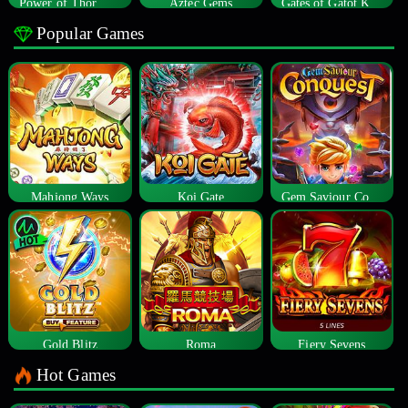
Power of Thor Megaways
Aztec Gems
Gates of Gatot Kaca
Popular Games
Mahjong Ways
Koi Gate
Gem Saviour Conquest
Gold Blitz
Roma
Fiery Sevens
Hot Games