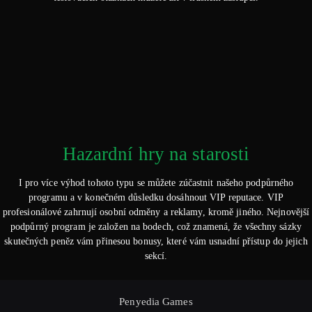
Hazardní hry na starosti
I pro více výhod tohoto typu se můžete zúčastnit našeho podpůrného
programu a v konečném důsledku dosáhnout VIP reputace. VIP
profesionálové zahrnují osobní odměny a reklamy, kromě jiného. Nejnovější
podpůrný program je založen na bodech, což znamená, že všechny sázky
skutečných peněz vám přinesou bonusy, které vám usnadní přístup do jejich
sekcí.
Penyedia Games