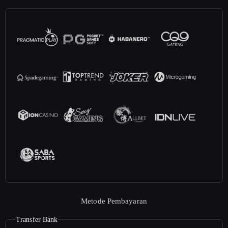
Metode Pembayaran
Transfer Bank