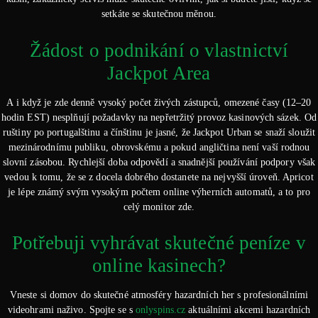
setkáte se skutečnou měnou.
Žádost o podnikání o vlastnictví
Jackpot Area
A i když je zde denně vysoký počet živých zástupců, omezené časy (12–20
hodin EST) nesplňují požadavky na nepřetržitý provoz kasinových sázek. Od
ruštiny po portugalštinu a čínštinu je jasné, že Jackpot Urban se snaží sloužit
mezinárodnímu publiku, obrovskému a pokud angličtina není vaší rodnou
slovní zásobou. Rychlejší doba odpovědí a snadnější používání podpory však
vedou k tomu, že se z docela dobrého dostanete na nejvyšší úroveň. Apricot
je lépe známý svým vysokým počtem online výherních automatů, a to pro
celý monitor zde.
Potřebuji vyhrávat skutečné peníze v
online kasinech?
Vneste si domov do skutečné atmosféry hazardních her s profesionálními
videohrami naživo. Spojte se s
onlyspins.cz
aktuálními akcemi hazardních