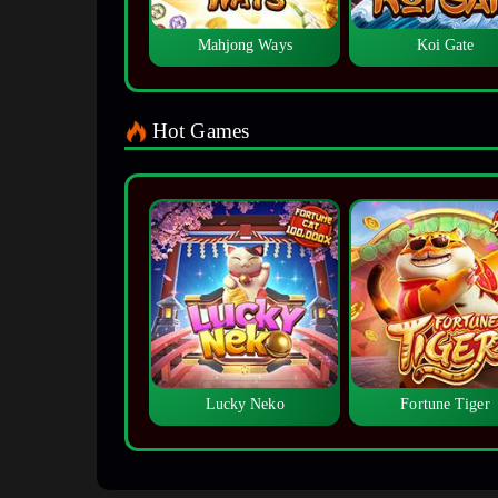
Mahjong Ways
Koi Gate
Hot Games
Lucky Neko
Fortune Tiger