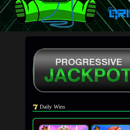
Daily Wins