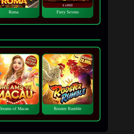
Roma
Fiery Sevens
Dreams of Macau
Rooster Rumble