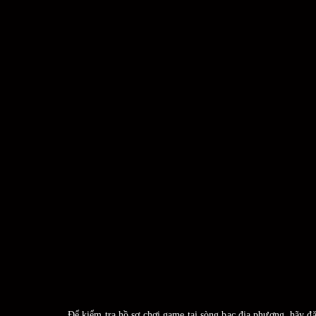
Để kiểm tra hồ sơ chơi game tại sòng bạc địa phương, hãy đă