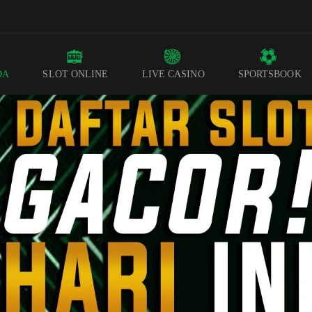
DA
SLOT ONLINE
LIVE CASINO
SPORTSBOOK