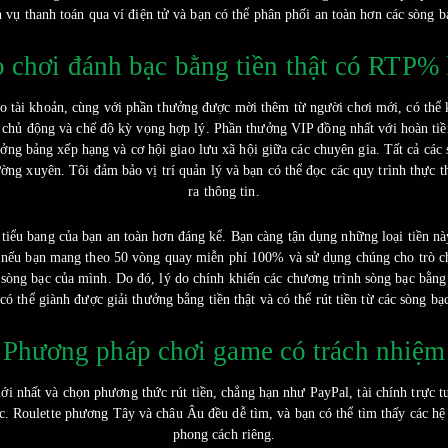
 vụ thanh toán qua ví điện tử và bạn có thể phân phối an toàn hơn các sòng b
ò chơi đánh bạc bằng tiền thật có RTP% 
vào tài khoản, cùng với phần thưởng được mời thêm từ người chơi mới, có thể kh
chủ động và chế độ kỳ vọng hợp lý. Phần thưởng VIP đồng nhất với hoàn tiền
thưởng bảng xếp hạng và cơ hội giao lưu xã hội giữa các chuyên gia. Tất cả c
ng xuyên. Tôi đảm bảo vị trí quản lý và bạn có thể đọc các quy trình thực t
ra thông tin.
ở tiểu bang của bạn an toàn hơn đáng kể. Bạn càng tận dụng những loại tiền nà
 dụ, nếu bạn mang theo 50 vòng quay miễn phí 100% và sử dụng chúng cho trò ch
n sòng bạc của mình. Do đó, lý do chính khiến các chương trình sòng bạc bằng 
có thể giành được giải thưởng bằng tiền thật và có thể rút tiền từ các sòng b
Phương pháp chơi game có trách nhiệm
 nhất và chọn phương thức rút tiền, chẳng hạn như PayPal, tài chính trực tu
. Roulette phương Tây và châu Âu đều dễ tìm, và bạn có thể tìm thấy các hệ
phong cách riêng.