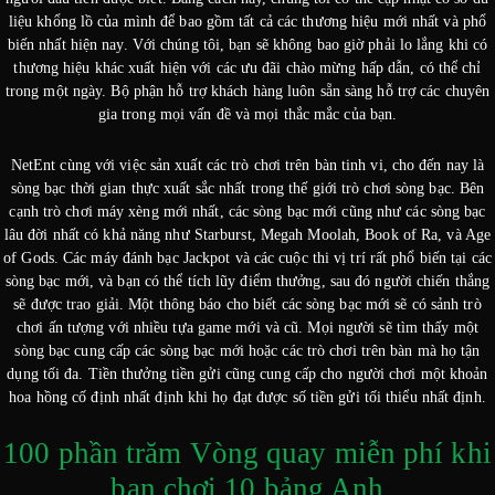
liệu khổng lồ của mình để bao gồm tất cả các thương hiệu mới nhất và phổ
biến nhất hiện nay. Với chúng tôi, bạn sẽ không bao giờ phải lo lắng khi có
thương hiệu khác xuất hiện với các ưu đãi chào mừng hấp dẫn, có thể chỉ
trong một ngày. Bộ phận hỗ trợ khách hàng luôn sẵn sàng hỗ trợ các chuyên
gia trong mọi vấn đề và mọi thắc mắc của bạn.
NetEnt cùng với việc sản xuất các trò chơi trên bàn tinh vi, cho đến nay là
sòng bạc thời gian thực xuất sắc nhất trong thế giới trò chơi sòng bạc. Bên
cạnh trò chơi máy xèng mới nhất, các sòng bạc mới cũng như các sòng bạc
lâu đời nhất có khả năng như Starburst, Megah Moolah, Book of Ra, và Age
of Gods. Các máy đánh bạc Jackpot và các cuộc thi vị trí rất phổ biến tại các
sòng bạc mới, và bạn có thể tích lũy điểm thưởng, sau đó người chiến thắng
sẽ được trao giải. Một thông báo cho biết các sòng bạc mới sẽ có sảnh trò
chơi ấn tượng với nhiều tựa game mới và cũ. Mọi người sẽ tìm thấy một
sòng bạc cung cấp các sòng bạc mới hoặc các trò chơi trên bàn mà họ tận
dụng tối đa. Tiền thưởng tiền gửi cũng cung cấp cho người chơi một khoản
hoa hồng cố định nhất định khi họ đạt được số tiền gửi tối thiểu nhất định.
100 phần trăm Vòng quay miễn phí khi
bạn chơi 10 bảng Anh