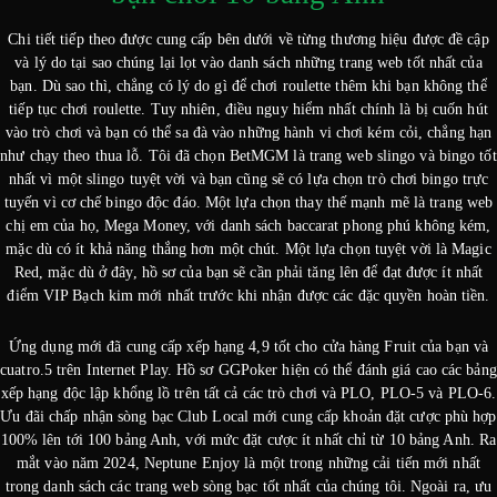
Chi tiết tiếp theo được cung cấp bên dưới về từng thương hiệu được đề cập
và lý do tại sao chúng lại lọt vào danh sách những trang web tốt nhất của
bạn. Dù sao thì, chẳng có lý do gì để chơi roulette thêm khi bạn không thể
tiếp tục chơi roulette. Tuy nhiên, điều nguy hiểm nhất chính là bị cuốn hút
vào trò chơi và bạn có thể sa đà vào những hành vi chơi kém cỏi, chẳng hạn
như chạy theo thua lỗ. Tôi đã chọn BetMGM là trang web slingo và bingo tốt
nhất vì một slingo tuyệt vời và bạn cũng sẽ có lựa chọn trò chơi bingo trực
tuyến vì cơ chế bingo độc đáo. Một lựa chọn thay thế mạnh mẽ là trang web
chị em của họ, Mega Money, với danh sách baccarat phong phú không kém,
mặc dù có ít khả năng thắng hơn một chút. Một lựa chọn tuyệt vời là Magic
Red, mặc dù ở đây, hồ sơ của bạn sẽ cần phải tăng lên để đạt được ít nhất
điểm VIP Bạch kim mới nhất trước khi nhận được các đặc quyền hoàn tiền.
Ứng dụng mới đã cung cấp xếp hạng 4,9 tốt cho cửa hàng Fruit của bạn và
cuatro.5 trên Internet Play. Hồ sơ GGPoker hiện có thể đánh giá cao các bảng
xếp hạng độc lập khổng lồ trên tất cả các trò chơi và PLO, PLO-5 và PLO-6.
Ưu đãi chấp nhận sòng bạc Club Local mới cung cấp khoản đặt cược phù hợp
100% lên tới 100 bảng Anh, với mức đặt cược ít nhất chỉ từ 10 bảng Anh. Ra
mắt vào năm 2024, Neptune Enjoy là một trong những cải tiến mới nhất
trong danh sách các trang web sòng bạc tốt nhất của chúng tôi. Ngoài ra, ưu