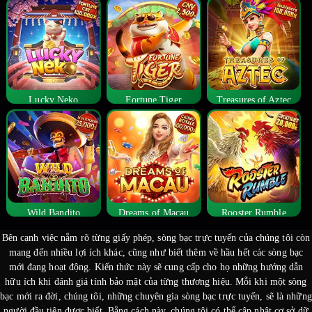
Lucky Neko
Fortune Tiger
Treasures of Aztec
Wild Bandito
Dreams of Macau
Rooster Rumble
Bên cạnh việc nắm rõ từng giấy phép, sòng bạc trực tuyến của chúng tôi còn
mang đến nhiều lợi ích khác, cũng như biết thêm về hầu hết các sòng bạc
mới đang hoạt động. Kiến thức này sẽ cung cấp cho họ những hướng dẫn
hữu ích khi đánh giá tính bảo mật của từng thương hiệu. Mỗi khi một sòng
bạc mới ra đời, chúng tôi, những chuyên gia sòng bạc trực tuyến, sẽ là những
người đầu tiên được biết.
Bằng cách này, chúng tôi có thể cập nhật cơ sở dữ