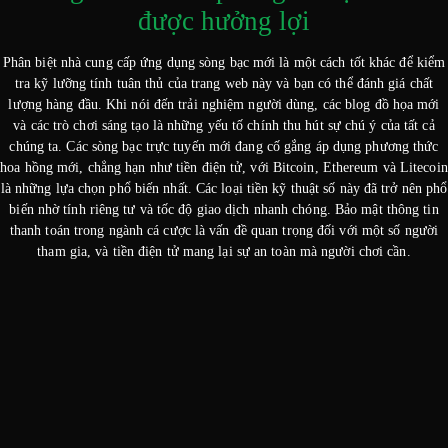
được hưởng lợi
Phân biệt nhà cung cấp ứng dụng sòng bạc mới là một cách tốt khác để kiểm
tra kỹ lưỡng tính tuân thủ của trang web này và bạn có thể đánh giá chất
lượng hàng đầu. Khi nói đến trải nghiệm người dùng, các blog đồ họa mới
và các trò chơi sáng tạo là những yếu tố chính thu hút sự chú ý của tất cả
chúng ta. Các sòng bạc trực tuyến mới đang cố gắng áp dụng phương thức
hoa hồng mới, chẳng hạn như tiền điện tử, với Bitcoin, Ethereum và Litecoin
là những lựa chọn phổ biến nhất. Các loại tiền kỹ thuật số này đã trở nên phổ
biến nhờ tính riêng tư và tốc độ giao dịch nhanh chóng. Bảo mật thông tin
thanh toán trong ngành cá cược là vấn đề quan trọng đối với một số người
tham gia, và tiền điện tử mang lại sự an toàn mà người chơi cần.