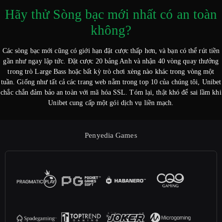
Hãy thử Sòng bạc mới nhất có an toàn
không?
Các sòng bạc mới cũng có giới hạn đặt cược thấp hơn, và bạn có thể rút tiền
gần như ngay lập tức. Đặt cược 20 bảng Anh và nhận 40 vòng quay thưởng
trong trò Large Bass hoặc bất kỳ trò chơi xèng nào khác trong vòng một
tuần. Giống như tất cả các trang web nằm trong top 10 của chúng tôi, Unibet
chắc chắn đảm bảo an toàn với mã hóa SSL. Tóm lại, thật khó để sai lầm khi
Unibet cung cấp một gói dịch vụ liền mạch.
Penyedia Games