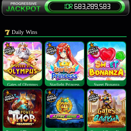
Daily Wins
Gates of Olympus
Starlight Princess
Sweet Bonanza