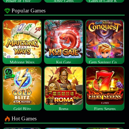
Power of Thor Megaways
Aztec Gems
Gates of Gatot Kaca
Popular Games
Mahjong Ways
Koi Gate
Gem Saviour Conquest
Gold Blitz
Roma
Fiery Sevens
Hot Games