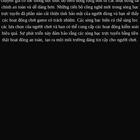
chuyên gia có thể mong đợi mức độ biến động rộng hơn từ các hoạt động tài
chính an toàn và dễ dàng hơn. Những tiến bộ công nghệ mới trong sòng bạc
trực tuyến đã phần nào cải thiện tính bảo mật của người dùng và bạn sẽ thấy
các hoạt động chơi game có trách nhiệm. Các sòng bạc hiện có thể sàng lọc
các lựa chọn của người chơi và bạn có thể cung cấp các hoạt động kiểm soát
hiệu quả. Sự phát triển này đảm bảo rằng các sòng bạc trực tuyến bằng tiền
thật hoạt động an toàn, tạo ra một môi trường đáng tin cậy cho người chơi.