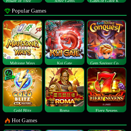
Power of Thor Megaways
Aztec Gems
Gates of Gatot Kaca
Popular Games
Mahjong Ways
Koi Gate
Gem Saviour Conquest
Gold Blitz
Roma
Fiery Sevens
Hot Games