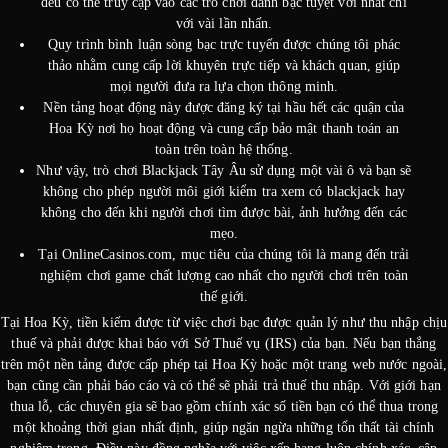
đều có thể truy cập vào các trò chơi đánh bạc tuyệt vời nhất chỉ
với vài lần nhấn.
Quy trình bình luận sòng bạc trực tuyến được chúng tôi phác
thảo nhằm cung cấp lời khuyên trực tiếp và khách quan, giúp
mọi người đưa ra lựa chọn thông minh.
Nền tảng hoạt động này được đăng ký tại hầu hết các quận của
Hoa Kỳ nơi họ hoạt động và cung cấp bảo mật thanh toán an
toàn trên toàn hệ thống.
Như vậy, trò chơi Blackjack Tây Âu sử dụng một vài ô và bạn sẽ
không cho phép người môi giới kiểm tra xem có blackjack hay
không cho đến khi người chơi tìm được bài, ảnh hưởng đến các
mẹo.
Tại OnlineCasinos.com, mục tiêu của chúng tôi là mang đến trải
nghiệm chơi game chất lượng cao nhất cho người chơi trên toàn
thế giới.
Tại Hoa Kỳ, tiền kiếm được từ việc chơi bạc được quản lý như thu nhập chịu
thuế và phải được khai báo với Sở Thuế vụ (IRS) của bạn. Nếu bạn thắng
trên một nền tảng được cấp phép tại Hoa Kỳ hoặc một trang web nước ngoài,
bạn cũng cần phải báo cáo và có thể sẽ phải trả thuế thu nhập. Với giới hạn
thua lỗ, các chuyên gia sẽ bao gồm chính xác số tiền bạn có thể thua trong
một khoảng thời gian nhất định, giúp ngăn ngừa những tổn thất tài chính