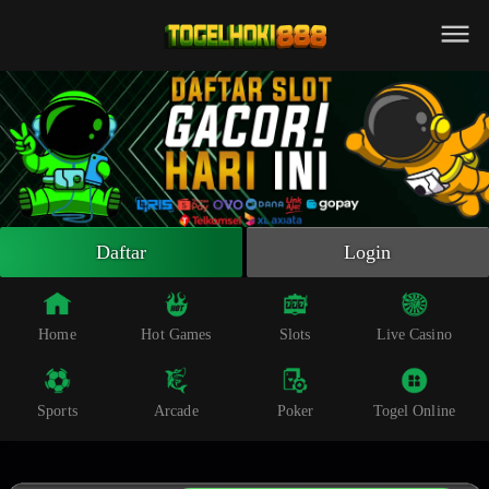
Beranda
Slot Online
Live Casino
Sportsbook
Arcade
Togel Online
Daftar
Login
Poker
Whatsapp
Home
Hot Games
Slots
Live Casino
Telegram
Sports
Arcade
Poker
Togel Online
Livechat