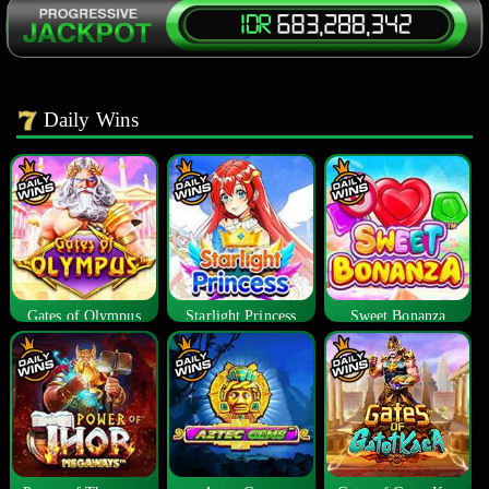
Daily Wins
Gates of Olympus
Starlight Princess
Sweet Bonanza