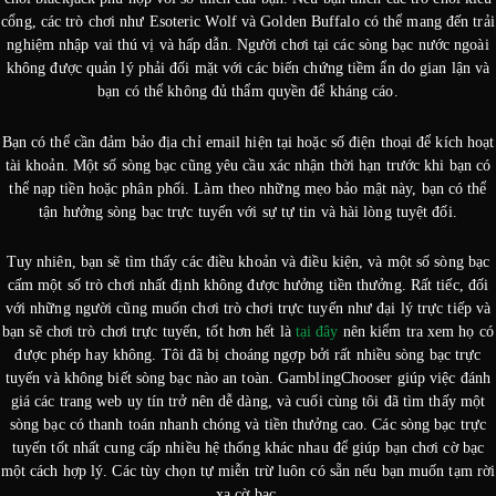
cổng, các trò chơi như Esoteric Wolf và Golden Buffalo có thể mang đến trải
nghiệm nhập vai thú vị và hấp dẫn. Người chơi tại các sòng bạc nước ngoài
không được quản lý phải đối mặt với các biến chứng tiềm ẩn do gian lận và
bạn có thể không đủ thẩm quyền để kháng cáo.
Bạn có thể cần đảm bảo địa chỉ email hiện tại hoặc số điện thoại để kích hoạt
tài khoản. Một số sòng bạc cũng yêu cầu xác nhận thời hạn trước khi bạn có
thể nạp tiền hoặc phân phối. Làm theo những mẹo bảo mật này, bạn có thể
tận hưởng sòng bạc trực tuyến với sự tự tin và hài lòng tuyệt đối.
Tuy nhiên, bạn sẽ tìm thấy các điều khoản và điều kiện, và một số sòng bạc
cấm một số trò chơi nhất định không được hưởng tiền thưởng. Rất tiếc, đối
với những người cũng muốn chơi trò chơi trực tuyến như đại lý trực tiếp và
bạn sẽ chơi trò chơi trực tuyến, tốt hơn hết là
tại đây
nên kiểm tra xem họ có
được phép hay không. Tôi đã bị choáng ngợp bởi rất nhiều sòng bạc trực
tuyến và không biết sòng bạc nào an toàn. GamblingChooser giúp việc đánh
giá các trang web uy tín trở nên dễ dàng, và cuối cùng tôi đã tìm thấy một
sòng bạc có thanh toán nhanh chóng và tiền thưởng cao. Các sòng bạc trực
tuyến tốt nhất cung cấp nhiều hệ thống khác nhau để giúp bạn chơi cờ bạc
một cách hợp lý. Các tùy chọn tự miễn trừ luôn có sẵn nếu bạn muốn tạm rời
xa cờ bạc.