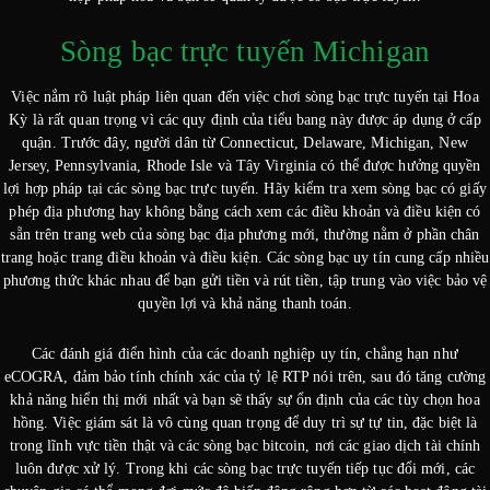
Sòng bạc trực tuyến Michigan
Việc nắm rõ luật pháp liên quan đến việc chơi sòng bạc trực tuyến tại Hoa
Kỳ là rất quan trọng vì các quy định của tiểu bang này được áp dụng ở cấp
quận. Trước đây, người dân từ Connecticut, Delaware, Michigan, New
Jersey, Pennsylvania, Rhode Isle và Tây Virginia có thể được hưởng quyền
lợi hợp pháp tại các sòng bạc trực tuyến. Hãy kiểm tra xem sòng bạc có giấy
phép địa phương hay không bằng cách xem các điều khoản và điều kiện có
sẵn trên trang web của sòng bạc địa phương mới, thường nằm ở phần chân
trang hoặc trang điều khoản và điều kiện. Các sòng bạc uy tín cung cấp nhiều
phương thức khác nhau để bạn gửi tiền và rút tiền, tập trung vào việc bảo vệ
quyền lợi và khả năng thanh toán.
Các đánh giá điển hình của các doanh nghiệp uy tín, chẳng hạn như
eCOGRA, đảm bảo tính chính xác của tỷ lệ RTP nói trên, sau đó tăng cường
khả năng hiển thị mới nhất và bạn sẽ thấy sự ổn định của các tùy chọn hoa
hồng. Việc giám sát là vô cùng quan trọng để duy trì sự tự tin, đặc biệt là
trong lĩnh vực tiền thật và các sòng bạc bitcoin, nơi các giao dịch tài chính
luôn được xử lý. Trong khi các sòng bạc trực tuyến tiếp tục đổi mới, các