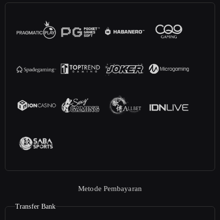
Metode Pembayaran
Transfer Bank