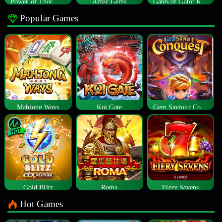
Power of Thor Megaways
Aztec Gems
Gates of Gatot Kaca
Popular Games
Mahjong Ways
Koi Gate
Gem Saviour Conquest
Gold Blitz
Roma
Fiery Sevens
Hot Games