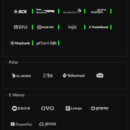
Pulsa
E-Money