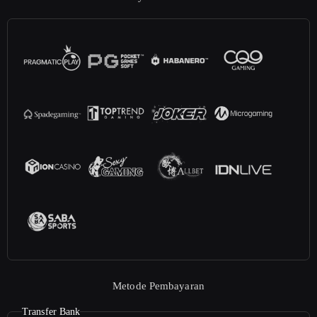
Metode Pembayaran
Transfer Bank