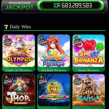
Daily Wins
Gates of Olympus
Starlight Princess
Sweet Bonanza