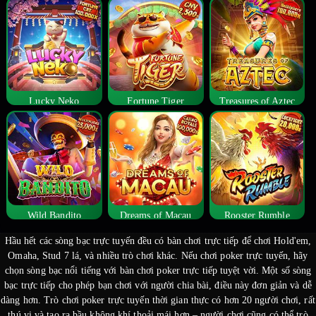
Lucky Neko
Fortune Tiger
Treasures of Aztec
Wild Bandito
Dreams of Macau
Rooster Rumble
Hầu hết các sòng bạc trực tuyến đều có bàn chơi trực tiếp để chơi Hold'em,
Omaha, Stud 7 lá, và nhiều trò chơi khác. Nếu chơi poker trực tuyến, hãy
chọn sòng bạc nổi tiếng với bàn chơi poker trực tiếp tuyệt vời. Một số sòng
bạc trực tiếp cho phép bạn chơi với người chia bài, điều này đơn giản và dễ
dàng hơn. Trò chơi poker trực tuyến thời gian thực có hơn 20 người chơi, rất
thú vị và tạo ra bầu không khí thoải mái hơn – người chơi cũng có thể trò