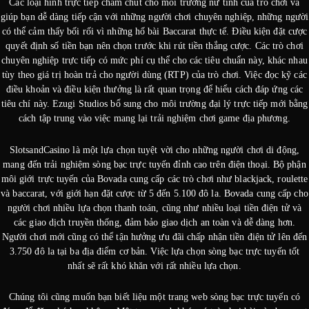
Các loại hình trực tiếp chăm chút cho môi trường nữ tính của trò chơi và
giúp bạn dễ dàng tiếp cận với những người chơi chuyên nghiệp, những người
có thể cảm thấy bối rối vì những hố bài Baccarat thực tế. Điều kiện đặt cược
quyết định số tiền bạn nên chọn trước khi rút tiền thắng cược. Các trò chơi
chuyên nghiệp trực tiếp có mức phí cụ thể cho các tiêu chuẩn này, khác nhau
tùy theo giá trị hoàn trả cho người dùng (RTP) của trò chơi. Việc đọc kỹ các
điều khoản và điều kiện thưởng là rất quan trọng để hiểu cách đáp ứng các
tiêu chí này. Ezugi Studios bổ sung cho môi trường đại lý trực tiếp mới bằng
cách tập trung vào việc mang lại trải nghiệm chơi game địa phương.
SlotsandCasino là một lựa chọn tuyệt vời cho những người chơi di động,
mang đến trải nghiệm sòng bạc trực tuyến đỉnh cao trên điện thoại. Bộ phận
môi giới trực tuyến của Bovada cung cấp các trò chơi như blackjack, roulette
và baccarat, với giới hạn đặt cược từ 5 đến 5.100 đô la. Bovada cung cấp cho
người chơi nhiều lựa chọn thanh toán, cũng như nhiều loại tiền điện tử và
các giao dịch truyền thống, đảm bảo giao dịch an toàn và dễ dàng hơn.
Người chơi mới cũng có thể tận hưởng ưu đãi chấp nhận tiền điện tử lên đến
3.750 đô la tại ba địa điểm cơ bản. Việc lựa chọn sòng bạc trực tuyến tốt
nhất sẽ rất khó khăn với rất nhiều lựa chọn.
Chúng tôi cũng muốn bạn biết liệu một trang web sòng bạc trực tuyến có