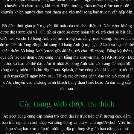
chuyện với nhau trong khi chơi.
Tiền thưởng chào mừng được tạo ra để
khuyến khích người chơi mới tham gia vào một sòng bạc trực tuyến hấp dẫn.
Bộ đếm thời gian giữ nguyên lãi suất của trò chơi điện tử. Nếu cược không
được đặt trước khi về "0", tất cả cược sẽ được hoàn tất và trò chơi sẽ bắt đầu.
Gửi tiền và chi 10 bảng Anh vào một trong các cảng, nếu không, bạn sẽ nhận
được Tiền thưởng Bingo bổ sung 20 bảng Anh (cược gấp 2 lần) và bạn có thể
nhận thêm 30 bảng Anh (cược gấp 40 lần, trò chơi đã chọn). Đăng ký thông
qua đối tác đại diện được công nhận bằng mã khuyến mãi 'STARSPINS'. Đặt
cược và bạn có thể đặt cược ít nhất 20 bảng Anh vào các cảng để nhận 50
vòng quay miễn phí cho Big Trout Splash, được cộng vào tài khoản trước 12
giờ trưa GMT ngày hôm sau. Tất cả các chương trình đào tạo trò chơi sẽ
được chuyển vào chương trình khách hàng thân thiết hoặc ưu đãi tăng cấp
của bạn.
Các trang web được ưa thích
Apricot cũng cung cấp nhiều trò chơi đại lý trực tiếp chất lượng cao, đảm
bảo trải nghiệm chơi nhập vai sống động và thú vị cho người chơi. Việc lựa
chọn sòng bạc trực tiếp tốt nhất tại địa phương sẽ giúp bạn nâng cao trải