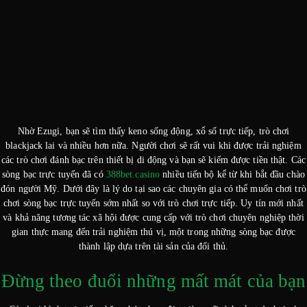
Nhờ Ezugi, bạn sẽ tìm thấy keno sống động, xổ số trực tiếp, trò chơi
blackjack lai và nhiều hơn nữa. Người chơi sẽ rất vui khi được trải nghiệm
các trò chơi đánh bạc trên thiết bị di động và bạn sẽ kiếm được tiền thật. Các
sòng bạc trực tuyến đã có
388bet.casino
nhiều tiến bộ kể từ khi bắt đầu chào
đón người Mỹ. Dưới đây là lý do tại sao các chuyên gia có thể muốn chơi trò
chơi sòng bạc trực tuyến sớm nhất so với trò chơi trực tiếp. Uy tín mới nhất
và khả năng tương tác xã hội được cung cấp với trò chơi chuyên nghiệp thời
gian thực mang đến trải nghiệm thú vị, một trong những sòng bạc được
thành lập dựa trên tài sản của đối thủ.
Đừng theo đuổi những mất mát của bạn