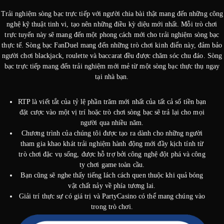
Trải nghiệm sòng bạc trực tiếp với người chia bài thật mang đến những công
nghệ kỹ thuật tinh vi, tạo nên những điều kỳ diệu mới nhất. Mỗi trò chơi
trực tuyến này sẽ mang đến một phong cách mới cho trải nghiệm sòng bạc
thực tế. Sòng bạc FanDuel mang đến những trò chơi kinh điển này, đảm bảo
người chơi blackjack, roulette và baccarat đều được chăm sóc chu đáo. Sòng
bạc trực tiếp mang đến trải nghiệm mới mẻ từ một sòng bạc thực thụ ngay
tại nhà bạn.
RTP là viết tắt của tỷ lệ phần trăm mới nhất của tất cả số tiền bạn
đặt cược vào một vị trí hoặc trò chơi sòng bạc sẽ trả lại cho mọi
người qua nhiều năm.
Chương trình của chúng tôi được tạo ra dành cho những người
tham gia khao khát trải nghiệm hành động mới đầy kịch tính từ
trò chơi đặc vụ sống, được hỗ trợ bởi công nghệ đột phá và công
ty chơi game toàn cầu.
Bạn cũng sẽ nghe thấy tiếng lách cách quen thuộc khi quả bóng
vật chất nảy về phía tương lai.
Giải trí thực sự có giá trị và PartyCasino có thể mang chúng vào
trong trò chơi.