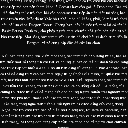
đáng để đăng ký hay không. Một trang web khác có trò chơi bài cào baccarat
trực tiếp mà bạn nên tham khảo là Caesars hay còn gọi là Tropicana. Bạn có
thể thưởng thức trò chơi bài cào baccarat trực tiếp ăn tiền thật tại sòng bạc
trực tuyến này. Một điểm khác biệt nhỏ, mặc dù không phải, là mỗi trò chơi
đều có lựa chọn Dragon Bonus. Chẳng hạn, đây là một trò chơi lai có tên là
Basic-Person Roulette, cho phép người chơi chuyển đổi giữa bàn điện tử và
bàn trực tiếp. Một sòng bạc trực tuyến uy tín để chơi bài xì dách trực tiếp là
Borgata, vì nó cung cấp đầy đủ các lựa chọn.
Nếu bạn cũng đang tìm kiếm một sòng bạc trực tiếp cho riêng mình, bạn sẽ
tìm thấy một số thông tin chi tiết về những gì bạn có thể dự đoán về các sòng
bạc trực tiếp tốt nhất ở Anh. Cho dù bạn đang sử dụng iOS hay Android, bạn
có thể dễ dàng truy cập bàn chơi ngay từ ghế ngồi của mình, từ quầy bar mới
mở, hay hầu như bất cứ nơi nào có Wi-Fi tốt. Trải nghiệm sòng bạc trực tiếp
với tiền thật, không có sàn nhà dính keo và đồ uống đắt đỏ. Hệ thống của
chúng tôi được thiết kế để mang đến cho những người muốn trải nghiệm một
bước đột phá mới, thoát khỏi các trò chơi sòng bạc trực tiếp, hoạt động trên
nền tảng công nghệ tiên tiến và trải nghiệm cá cược đẳng cấp cộng đồng.
Ngoài các trò chơi trên bàn cổ điển như blackjack, roulette và baccarat, bạn
có thể trải nghiệm các trò chơi trực tuyến nâng cao và các máy đánh bạc trực
tiếp riêng, hệ thống còn cung cấp nhiều lựa chọn cho cả người chơi chuyên