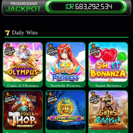
Daily Wins
Gates of Olympus
Starlight Princess
Sweet Bonanza