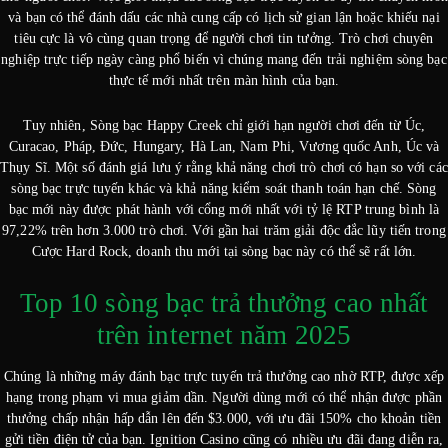
và bạn có thể đánh dấu các nhà cung cấp có lịch sử gian lận hoặc khiếu nại
tiêu cực là vô cùng quan trọng để người chơi tin tưởng. Trò chơi chuyên
nghiệp trực tiếp ngày càng phổ biến vì chúng mang đến trải nghiệm sòng bạc
thực tế mới nhất trên màn hình của bạn.
Tuy nhiên, Sòng bạc Happy Creek chỉ giới hạn người chơi đến từ Úc,
Curacao, Pháp, Đức, Hungary, Hà Lan, Nam Phi, Vương quốc Anh, Úc và
Thụy Sĩ. Một số đánh giá lưu ý rằng khả năng chơi trò chơi có hạn so với các
sòng bạc trực tuyến khác và khả năng kiểm soát thanh toán hạn chế. Sòng
bạc mới này được phát hành với cổng mới nhất với tỷ lệ RTP trung bình là
97,22% trên hơn 3.000 trò chơi. Với gần hai trăm giải độc đắc lũy tiến trong
Cược Hard Rock, doanh thu mới tại sòng bạc này có thể sẽ rất lớn.
Top 10 sòng bạc trả thưởng cao nhất
trên internet năm 2025
Chúng là những máy đánh bạc trực tuyến trả thưởng cao nhờ RTP, được xếp
hạng trong phạm vi mua giảm dần. Người dùng mới có thể nhận được phần
thưởng chấp nhận hấp dẫn lên đến $3.000, với ưu đãi 150% cho khoản tiền
gửi tiền điện tử của bạn. Ignition Casino cũng có nhiều ưu đãi đang diễn ra,