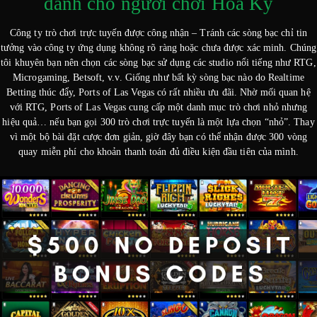
dành cho người chơi Hoa Kỳ
Công ty trò chơi trực tuyến được công nhận – Tránh các sòng bạc chỉ tin
tưởng vào công ty ứng dụng không rõ ràng hoặc chưa được xác minh. Chúng
tôi khuyên bạn nên chọn các sòng bạc sử dụng các studio nổi tiếng như RTG,
Microgaming, Betsoft, v.v. Giống như bất kỳ sòng bạc nào do Realtime
Betting thúc đẩy, Ports of Las Vegas có rất nhiều ưu đãi. Nhờ mối quan hệ
với RTG, Ports of Las Vegas cung cấp một danh mục trò chơi nhỏ nhưng
hiệu quả… nếu bạn gọi 300 trò chơi trực tuyến là một lựa chọn “nhỏ”. Thay
vì một bộ bài đặt cược đơn giản, giờ đây bạn có thể nhận được 300 vòng
quay miễn phí cho khoản thanh toán đủ điều kiện đầu tiên của mình.