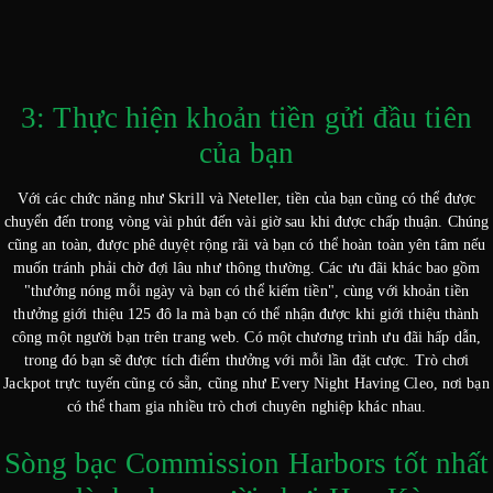
3: Thực hiện khoản tiền gửi đầu tiên
của bạn
Với các chức năng như Skrill và Neteller, tiền của bạn cũng có thể được
chuyển đến trong vòng vài phút đến vài giờ sau khi được chấp thuận. Chúng
cũng an toàn, được phê duyệt rộng rãi và bạn có thể hoàn toàn yên tâm nếu
muốn tránh phải chờ đợi lâu như thông thường. Các ưu đãi khác bao gồm
"thưởng nóng mỗi ngày và bạn có thể kiếm tiền", cùng với khoản tiền
thưởng giới thiệu 125 đô la mà bạn có thể nhận được khi giới thiệu thành
công một người bạn trên trang web. Có một chương trình ưu đãi hấp dẫn,
trong đó bạn sẽ được tích điểm thưởng với mỗi lần đặt cược. Trò chơi
Jackpot trực tuyến cũng có sẵn, cũng như Every Night Having Cleo, nơi bạn
có thể tham gia nhiều trò chơi chuyên nghiệp khác nhau.
Sòng bạc Commission Harbors tốt nhất