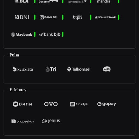
Pulsa
E-Money