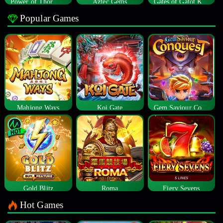
Power of Thor Megaways
Aztec Gems
Gates of Gatot Kaca
Popular Games
Mahjong Ways
Koi Gate
Gem Saviour Conquest
Gold Blitz
Roma
Fiery Sevens
Hot Games