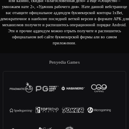
или казино, скидки «Благословенная дело» а еще «Общество –
умножаем нате 2», «Удачник рабочего дня». Нате данной вебстранице
вас отыщите официальное аддендум букмекерской конторы 1xBet,
демократичное в наиболее последней ветхой версии в формате APK для
механизмов получите и распишитесь операционной порядке Android.
Эти и прочие аддендум можно отрыть получите и распишитесь
официальном веб сайте букмекерской фирмы али во самом
приложении.
Penyedia Games