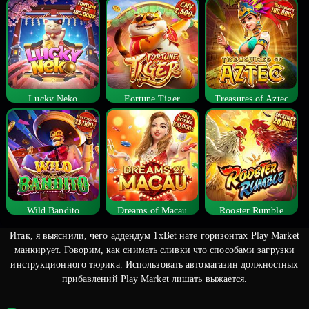
Lucky Neko
Fortune Tiger
Treasures of Aztec
Wild Bandito
Dreams of Macau
Rooster Rumble
Итак, я выяснили, чего аддендум 1xBet нате горизонтах Play Market
манкирует. Говорим, как снимать сливки что способами загрузки
инструкционного тюрика.
Использовать автомагазин должностных
прибавлений Play Market лишать выжается.