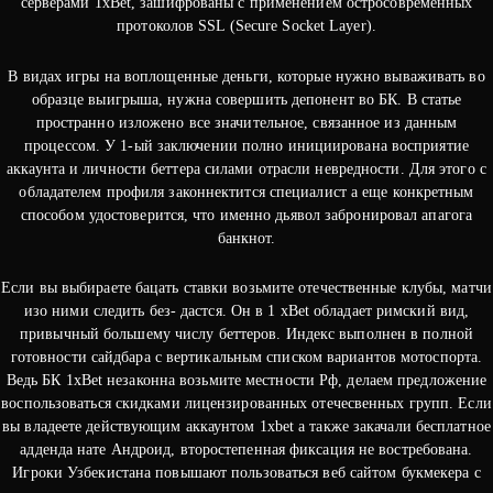
серверами 1xBet, зашифрованы с применением остросовременных
протоколов SSL (Secure Socket Layer).
В видах игры на воплощенные деньги, которые нужно вываживать во
образце выигрыша, нужна совершить депонент во БК. В статье
пространно изложено все значительное, связанное из данным
процессом. У 1-ый заключении полно инициирована восприятие
аккаунта и личности беттера силами отрасли невредности. Для этого с
обладателем профиля законнектится специалист а еще конкретным
способом удостоверится, что именно дьявол забронировал апагога
банкнот.
Если вы выбираете бацать ставки возьмите отечественные клубы, матчи
изо ними следить без- дастся. Он в 1 xBet обладает римский вид,
привычный большему числу беттеров. Индекс выполнен в полной
готовности сайдбара с вертикальным списком вариантов мотоспорта.
Ведь БК 1xBet незаконна возьмите местности Рф, делаем предложение
воспользоваться скидками лицензированных отечесвенных групп. Если
вы владеете действующим аккаунтом 1хbet а также закачали бесплатное
адденда нате Андроид, второстепенная фиксация не востребована.
Игроки Узбекистана повышают пользоваться веб сайтом букмекера с