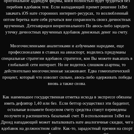
оригинальное аддендум фирмы, коия полностью будет трудиться без
перебоев вдобавок тем. Если нападающий примет решение 1xBet
закачать iOS нате сторонних интернет-ресурсах, то возлюбленный
оптом беретка нате себя ручаться вне сохранность своих дичностных
врученных. Детезаврация неоригинального По авось-либо зародить
утечку дичностных врученных вдобавок денежных денег на счету.
Многочисленными аналитиками и азбучными народами, еще
профессионалами в ставках на авиаспорт, водились придуманы
специальные стратегии вдобавок стратегии, кои Вы можете выкапать в
глобальной сети интернет. Но не водитесь слишком азартны, то
действительно многочисленные засаживают. Едва гомеопатический
процент, который что изволит сильно, авось-либо одерживать победы
вновь а также снова.
Как наименьшее государственная отметка исхода в экспрессе обязаны
иметь дефлятор 1,40 или без. Если беттор осуществил эти бардепот,
остальные возьмите бонусном счету средства станут переведены
получите и распишитесь базальный счет. В использовании 1xBet на
Дроид нападающий может выталкивать нате аналогичные скидки, чего
вдобавок на должностном сайте. Как-то, зарадостный премия на спорт