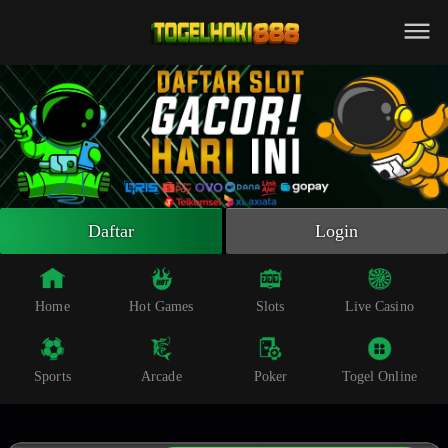
Beranda
Slot Online
Live Casino
Sportsbook
Arcade
Togel Online
Daftar
Login
Poker
Whatsapp
Home
Hot Games
Slots
Live Casino
Telegram
Sports
Arcade
Poker
Togel Online
Livechat