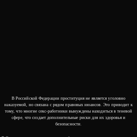
В Российской Федерации проституция не является уголовно
наказуемой, но связана с рядом правовых нюансов. Это приводит к
тому, что многие секс-работники вынуждены находиться в теневой
сфере, что создает дополнительные риски для их здоровья и
безопасности.