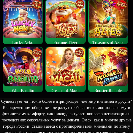
Lucky Neko
Fortune Tiger
Treasures of Aztec
Wild Bandito
Dreams of Macau
Rooster Rumble
Существует ли что-то более интригующее, чем мир интимного досуга?
В современном обществе, где растут требования к эмоциональному и
физическому комфорту, как никогда актуален вопрос о легализации и
последствиях сексуальных услуг за деньги. Омск, как и многие другие
города России, сталкивается с противоречивыми мнениями по этому
поводу. Легализация проституции открывает новые горизонты, но с