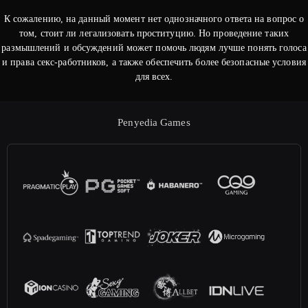
К сожалению, на данный момент нет однозначного ответа на вопрос о
том, стоит ли легализовать проституцию. Но проведение таких
размышлений и обсуждений может помочь людям лучше понять голоса
и права секс-работников, а также обеспечить более безопасные условия
для всех.
Penyedia Games