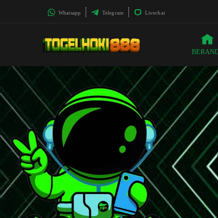
Whatsapp
Telegram
Livechat
BERAN