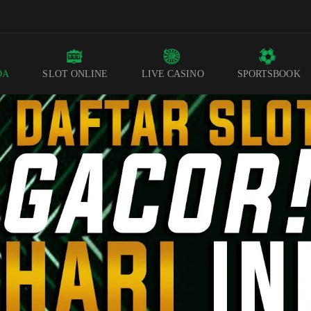
DA
SLOT ONLINE
LIVE CASINO
SPORTSBOOK