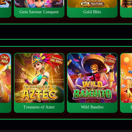
Gem Saviour Conquest
Gold Blitz
Treasures of Aztec
Wild Bandito