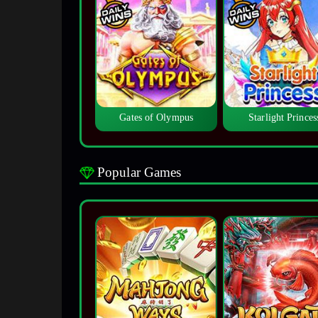
Gates of Olympus
Starlight Princes
Popular Games