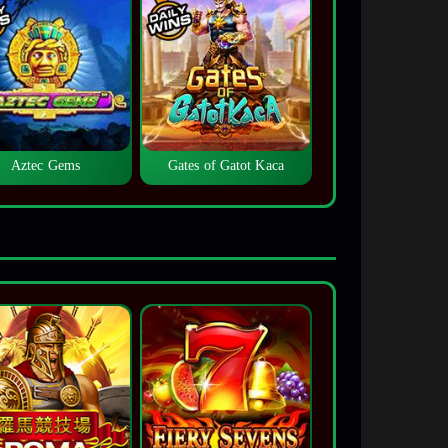
Aztec Gems
Gates of Gatot Kaca