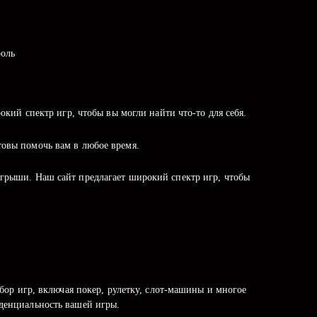
роль
кий спектр игр, чтобы вы могли найти что-то для себя.
товы помочь вам в любое время.
игрыши. Наш сайт предлагает широкий спектр игр, чтобы
ор игр, включая покер, рулетку, слот-машины и многое
иденциальность вашей игры.