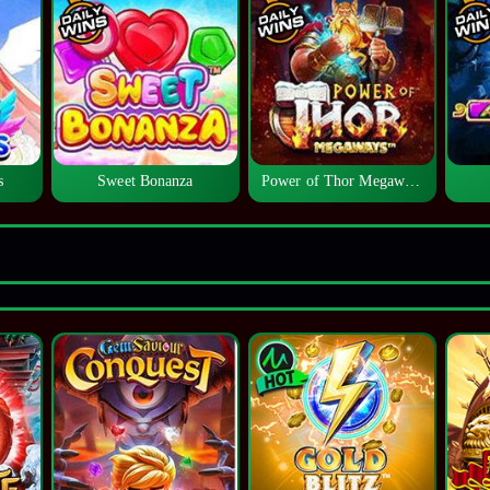
s
Sweet Bonanza
Power of Thor Megaways