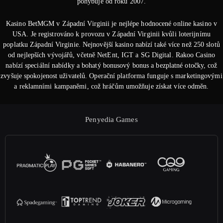
pohybuje od roku 2007.
Kasino BetMGM v Západní Virginii je nejlépe hodnocené online kasino v
USA. Je registrováno k provozu v Západní Virginii kvůli loterijnímu
poplatku Západní Virginie. Nejnovější kasino nabízí také více než 250 slotů
od nejlepších vývojářů, včetně NetEnt, IGT a SG Digital. Rakoo Casino
nabízí speciální nabídky a bohatý bonusový bonus a bezplatné otočky, což
zvyšuje spokojenost uživatelů. Operační platforma funguje s marketingovými
a reklamními kampaněmi, což hráčům umožňuje získat více odměn.
Penyedia Games