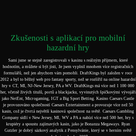
Zkušenosti s aplikací pro mobilní
hazardní hry
Sami jsme se stejně zaregistrovali v kasinu s reálným příjmem, které
hodnotím, a můžete si být jisti, že jsem vyplnil mnohem více registračních
formulářů, než jen abychom vám pomohli. DraftKings byl založen v roce
2012 a byl to běžný web pro fantasy sporty, než se rozšířil na online hazardní
hry v CT, MI, NJ-New Jersey, PA a WV. DraftKings má více než 1 100 000
her, včetně živých titulů, portů a blackjacku, vyvinutých špičkovými vývojáři
jako NetEnt, Microgaming, IGT a Big Sport Betting. Kasino Caesars Castle
je provozováno společností Caesars Entertainment a provozuje více než 50
kasin, což je čtvrtá největší kasinová společnost na světě. Caesars Gambling
Company sídlí v New Jersey, MI, WV a PA a nabízí více než 500 her, hry s
krupiéry a spoustu zajímavých kasin, jako je Bonanza Megaways. Ryan
Gutzler je dobrý sázkový analytik z Pensylvánie, který se v herním světě