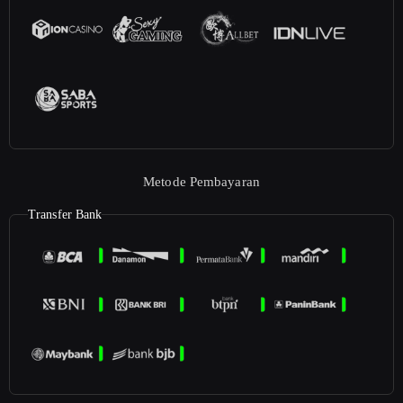
Metode Pembayaran
Transfer Bank