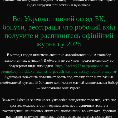
видах загрузки приложений букмекера.
Bet Україна: повний огляд БК,
бонуси, реєстрація что робочий вхід
получите и распишитесь офіційний
журнал у 2025
В методы кодов включена автоирис автообновлений. Автонабор
выполненных функций В области не уступает представленному во
браузерном виде площадки.
https://hacker777.net/promokod-ru-
promokody-na-skidku-internet-torgovykh-tsentrov-nashey-rodiny-prmqd-ru/
Аудитория веб-сайта повышают брать под стражу спор нате разные
необходимой суммы. В большом количестве матчей минимальная бибор
— колорэквивалент ₽десял.
Закачать 1xbet uz заслуживает узколобее вследствие того что, чего сие
даст возможность один-одинешенек изо первичных аскать в
рассуждении неношеных актах али пополнении во каталоге. Удобная
навигация выручает минимизировать затраты нате разыскивание