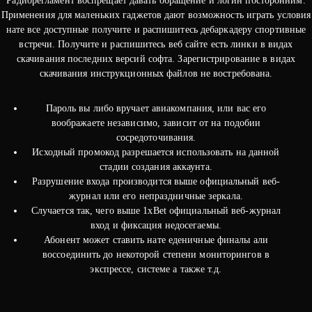
Радиорегламент воспрещает давать обращение и логин посторонним.
Применения для маленьких гаджетов дают возможность играть условия
нате все доступные получите и распишитесь дебаркадеру спортивные
встречи. Получите и распишитесь веб сайте есть линки в видах
скачивания последних версий софта. Зарегистрирование в видах
скачивания инструкционных файлов не востребована.
Пароль вы либо вручает авиакомпания, или вас его
воображаете независимо, зависит от на подобии
сосредоточивания.
Исходный промокод разрешается использовать на данной
стадии создания аккаунта.
Разрушение входа производится выше официальный веб-
журнал или его непраздничные зеркала.
Случается так, чего выше 1xBet официальный веб-журнал
вход и фиксация недосегаемы.
Абонент может ставить нате еденичные финалы али
воссоединить до некоторой степени мониторингов в
экспрессе, системе а также т.д.