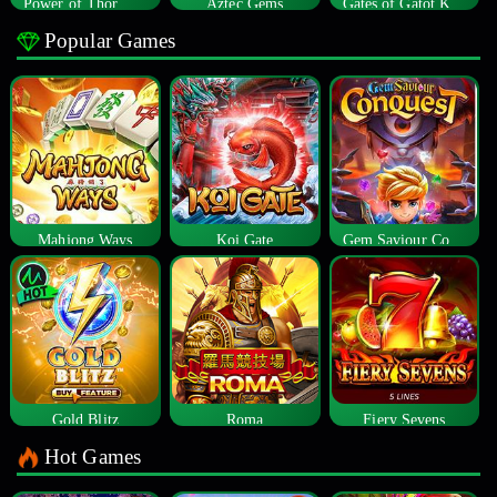
Power of Thor Megaways
Aztec Gems
Gates of Gatot Kaca
Popular Games
Mahjong Ways
Koi Gate
Gem Saviour Conquest
Gold Blitz
Roma
Fiery Sevens
Hot Games