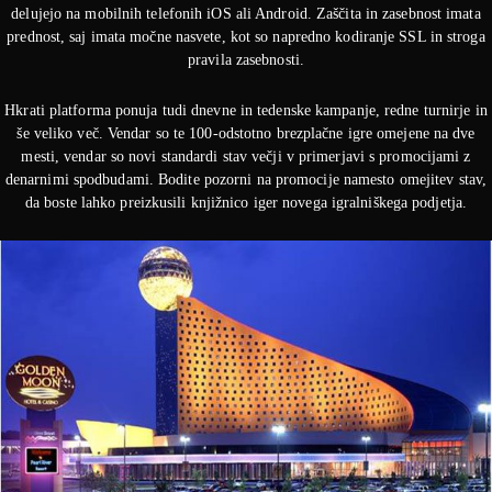
delujejo na mobilnih telefonih iOS ali Android. Zaščita in zasebnost imata
prednost, saj imata močne nasvete, kot so napredno kodiranje SSL in stroga
pravila zasebnosti.
Hkrati platforma ponuja tudi dnevne in tedenske kampanje, redne turnirje in
še veliko več. Vendar so te 100-odstotno brezplačne igre omejene na dve
mesti, vendar so novi standardi stav večji v primerjavi s promocijami z
denarnimi spodbudami. Bodite pozorni na promocije namesto omejitev stav,
da boste lahko preizkusili knjižnico iger novega igralniškega podjetja.