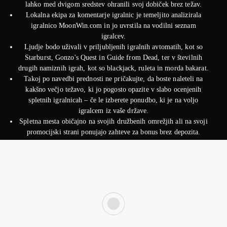
lahko med dvigom sredstev ohranili svoj dobiček brez težav.
Lokalna ekipa za komentarje igralnic je temeljito analizirala
igralnico MoonWin.com in jo uvrstila na vodilni seznam
igralcev.
Ljudje bodo uživali v priljubljenih igralnih avtomatih, kot so
Starburst, Gonzo's Quest in Guide from Dead, ter v številnih
drugih namiznih igrah, kot so blackjack, ruleta in morda bakarat.
Takoj po navedbi prednosti ne pričakujte, da boste naleteli na
kakšno večjo težavo, ki jo pogosto opazite v slabo ocenjenih
spletnih igralnicah – če le izberete ponudbo, ki je na voljo
igralcem iz vaše države.
Spletna mesta običajno na svojih družbenih omrežjih ali na svoji
promocijski strani ponujajo zahteve za bonus brez depozita.