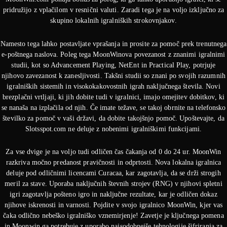
pridružijo z vplačilom v resnični valuti.
Zaradi tega je na voljo izključno za
skupino lokalnih igralniških strokovnjakov.
Namesto tega lahko postavljate vprašanja in prosite za pomoč prek trenutnega
e-poštnega naslova. Poleg tega MoonWinova povezanost z znanimi igralnimi
studii, kot so Advancement Playing, NetEnt in Practical Play, potrjuje
njihovo zavezanost k zanesljivosti. Takšni studii so znani po svojih razumnih
igralniških sistemih in visokokakovostnih igrah naključnega števila. Novi
brezplačni vrtljaji, ki jih dobite tudi v igralnici, imajo omejitev dobitkov, ki
se nanaša na izplačila od njih. Če imate težave, se takoj obrnite na telefonsko
številko za pomoč v vaši državi, da dobite takojšnjo pomoč. Upoštevajte, da
Slotsspot.com ne deluje z nobenimi igralniškimi funkcijami.
Za vse dvige je na voljo tudi odličen čas čakanja od 0 do 24 ur. MoonWin
razkriva močno predanost pravičnosti in odprtosti. Nova lokalna igralnica
deluje pod odličnimi licencami Curacaa, kar zagotavlja, da se drži strogih
meril za stave. Uporaba naključnih števnih strojev (RNG) v njihovi spletni
igri zagotavlja pošteno igro in naključne rezultate, kar je odličen dokaz
njihove iskrenosti in varnosti. Pojdite v svojo igralnico MoonWin, kjer vas
čaka odlično nebeško igralniško vznemirjenje! Zavetje je ključnega pomena
in Moonwin ga potrebuje z uporabo najsodobnejše tehnologije šifriranja za