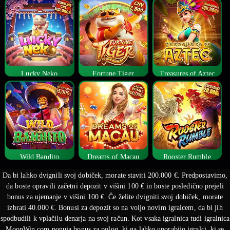
Lucky Neko
Fortune Tiger
Treasures of Aztec
Wild Bandito
Dreams of Macau
Rooster Rumble
Da bi lahko dvignili svoj dobiček, morate staviti 200.000 €. Predpostavimo,
da boste opravili začetni depozit v višini 100 € in boste posledično prejeli
bonus za ujemanje v višini 100 €. Če želite dvigniti svoj dobiček, morate
izbrati 40.000 €. Bonusi za depozit so na voljo novim igralcem, da bi jih
spodbudili k vplačilu denarja na svoj račun. Kot vsaka igralnica tudi igralnica
MoonWin.com ponuja bonus za polog, ki ga lahko uporabijo igralci, ki se