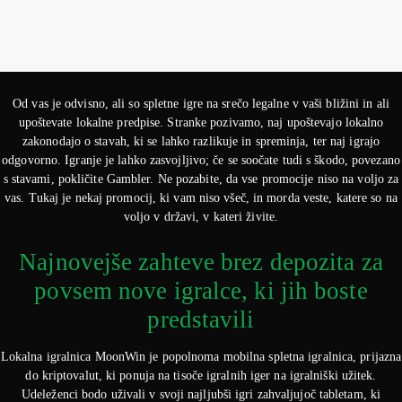
Od vas je odvisno, ali so spletne igre na srečo legalne v vaši bližini in ali
upoštevate lokalne predpise. Stranke pozivamo, naj upoštevajo lokalno
zakonodajo o stavah, ki se lahko razlikuje in spreminja, ter naj igrajo
odgovorno. Igranje je lahko zasvojljivo; če se soočate tudi s škodo, povezano
s stavami, pokličite Gambler. Ne pozabite, da vse promocije niso na voljo za
vas. Tukaj je nekaj promocij, ki vam niso všeč, in morda veste, katere so na
voljo v državi, v kateri živite.
Najnovejše zahteve brez depozita za
povsem nove igralce, ki jih boste
predstavili
Lokalna igralnica MoonWin je popolnoma mobilna spletna igralnica, prijazna
do kriptovalut, ki ponuja na tisoče igralnih iger na igralniški užitek.
Udeleženci bodo uživali v svoji najljubši igri zahvaljujoč tabletam, ki