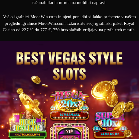
računalniku in morda na mobilni napravi.
Več o igralnici MoonWin.com in njeni ponudbi si lahko preberete v našem
pregledu igralnice MoonWin.com. Izkoristite svoj igralniški paket Royal
Casino od 227 % do 777 €, 250 brezplačnih vrtljajev na prvih treh mestih.