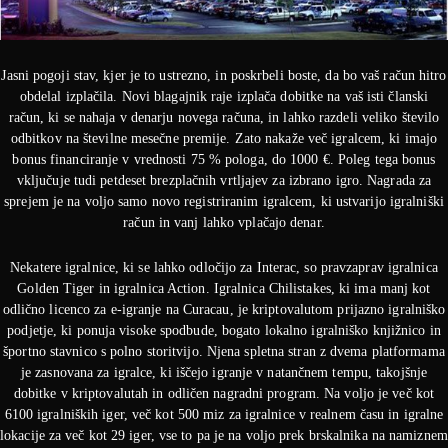
Jasni pogoji stav, kjer je to ustrezno, in poskrbeli boste, da bo vaš račun hitro
obdelal izplačila. Novi blagajnik raje izplača dobitke na vaš isti članski
račun, ki se nahaja v denarju novega računa, in lahko razdeli veliko število
odbitkov na številne mesečne premije. Zato nakaže več igralcem, ki imajo
bonus financiranje v vrednosti 75 % pologa, do 1000 €. Poleg tega bonus
vključuje tudi petdeset brezplačnih vrtljajev za izbrano igro. Nagrada za
sprejem je na voljo samo novo registriranim igralcem, ki ustvarijo igralniški
račun in vanj lahko vplačajo denar.
Nekatere igralnice, ki se lahko odločijo za Interac, so pravzaprav igralnica
Golden Tiger in igralnica Action. Igralnica Chilistakes, ki ima manj kot
odlično licenco za e-igranje na Curacau, je kriptovalutom prijazno igralniško
podjetje, ki ponuja visoke spodbude, bogato lokalno igralniško knjižnico in
športno stavnico s polno storitvijo. Njena spletna stran z dvema platformama
je zasnovana za igralce, ki iščejo igranje v natančnem tempu, takojšnje
dobitke v kriptovalutah in odličen nagradni program. Na voljo je več kot
6100 igralniških iger, več kot 500 miz za igralnice v realnem času in igralne
lokacije za več kot 29 iger, vse to pa je na voljo prek brskalnika na namiznem