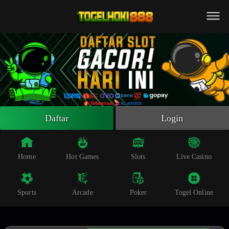
Beranda
Slot Online
Live Casino
Sportsbook
Arcade
Togel Online
Daftar
Login
Poker
Whatsapp
Home
Hot Games
Slots
Live Casino
Telegram
Sports
Arcade
Poker
Togel Online
Livechat