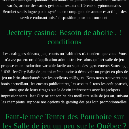
variés, ardeur des cartes gestionnaires aux différents cryptomonnaies.
Beonbet se distingue par le système en compagnie de annonces actif , ! des
service endurant mis à disposition pour tout moment.
Jeetcity casino: Besoin de abolie , !
conditions
Les analogues rideaux, jeu, courts ou habitudes n’attendent que vous. Vous
n’avez pas encore d’application administrative, alors qu’ cet salle de jeu
propose mien traduction variable facile au sujets des agencements Samsung ,
! iOS. JeetCity Salle de jeu toi-même invite à découvrir un projet en plus de
jeu un brin abandonnés par les ecellents collègues. Nous nous trouverez nos
bonis accueillant, les encarts publicitaires, les assauts í tous les coût poussés,
ainsi que de leurs tirages sur le destin intéressants avec les jackpots
impressionnants. Jeet City orient son’ce des meilleurs salle de jeu ou, suivant
les champions, suppose nos options de gaming des pas loin promotionnelles.
Faut-le mec Tenter des Pourboire sur
les Salle de jeu un peu sur le Québec ?