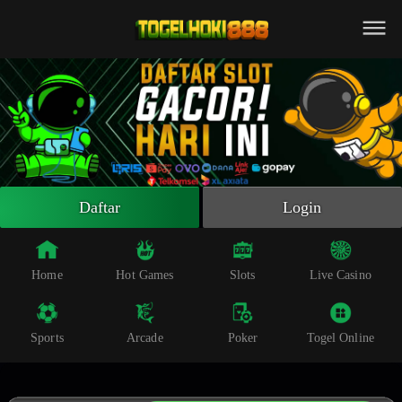
Beranda
Slot Online
Live Casino
Sportsbook
Arcade
Togel Online
Daftar
Login
Poker
Whatsapp
Home
Hot Games
Slots
Live Casino
Telegram
Sports
Arcade
Poker
Togel Online
Livechat