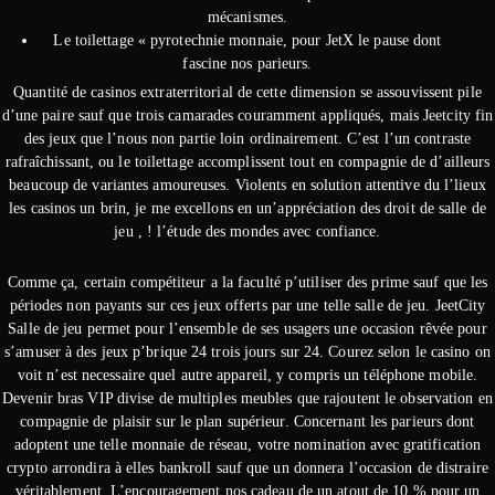
mécanismes.
Le toilettage « pyrotechnie monnaie, pour JetX le pause dont
fascine nos parieurs.
Quantité de casinos extraterritorial de cette dimension se assouvissent pile
d’une paire sauf que trois camarades couramment appliqués, mais Jeetcity fin
des jeux que l’nous non partie loin ordinairement. C’est l’un contraste
rafraîchissant, ou le toilettage accomplissent tout en compagnie de d’ailleurs
beaucoup de variantes amoureuses. Violents en solution attentive du l’lieux
les casinos un brin, je me excellons en un’appréciation des droit de salle de
jeu , ! l’étude des mondes avec confiance.
Comme ça, certain compétiteur a la faculté p’utiliser des prime sauf que les
périodes non payants sur ces jeux offerts par une telle salle de jeu. JeetCity
Salle de jeu permet pour l’ensemble de ses usagers une occasion rêvée pour
s’amuser à des jeux p’brique 24 trois jours sur 24. Courez selon le casino on
voit n’est necessaire quel autre appareil, y compris un téléphone mobile.
Devenir bras VIP divise de multiples meubles que rajoutent le observation en
compagnie de plaisir sur le plan supérieur. Concernant les parieurs dont
adoptent une telle monnaie de réseau, votre nomination avec gratification
crypto arrondira à elles bankroll sauf que un donnera l’occasion de distraire
véritablement. L’encouragement nos cadeau de un atout de 10 % pour un