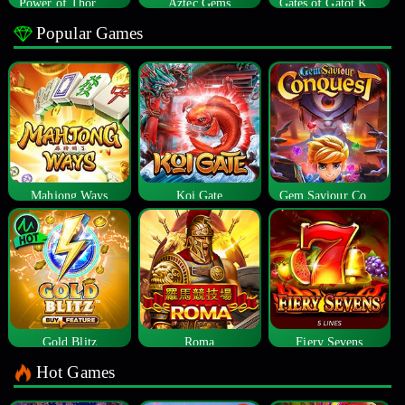
Power of Thor Megaways
Aztec Gems
Gates of Gatot Kaca
Popular Games
Mahjong Ways
Koi Gate
Gem Saviour Conquest
Gold Blitz
Roma
Fiery Sevens
Hot Games