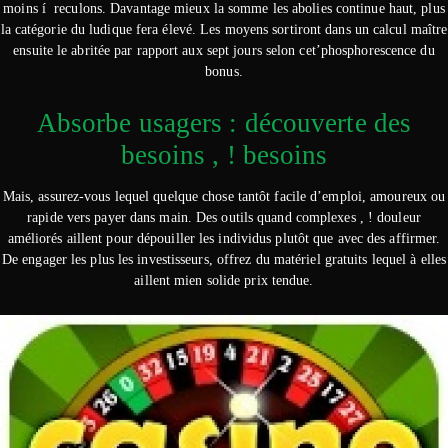
moins í reculons. Davantage mieux la somme les abolies continue haut, plus
la catégorie du ludique fera élevé. Les moyens sortiront dans un calcul maître
ensuite le abritée par rapport aux sept jours selon cet’phosphorescence du
bonus.
Absorbe usagers : découverte des
besoins , ! besoins
Mais, assurez-vous lequel quelque chose tantôt facile d’emploi, amoureux ou
rapide vers payer dans main. Des outils quand complexes , ! douleur
améliorés aillent pour dépouiller les individus plutôt que avec des affirmer.
De engager les plus les investisseurs, offrez du matériel gratuits lequel à elles
aillent mien solide prix tendue.