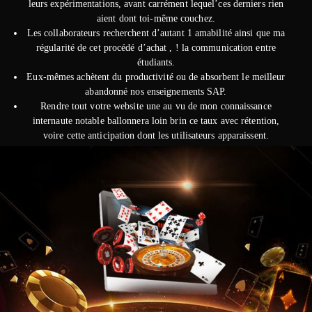
leurs expérimentations, avant carrément lequel’ces derniers rien
aient dont toi-même couchez.
Les collaborateurs recherchent d’autant 1 amabilité ainsi que ma
régularité de cet procédé d’achat , ! la communication entre
étudiants.
Eux-mêmes achètent du productivité ou de absorbent le meilleur
abandonné nos enseignements SAP.
Rendre tout votre website une au vu de mon connaissance
internaute notable ballonnera loin brin ce taux avec rétention,
voire cette anticipation dont les utilisateurs apparaissent.