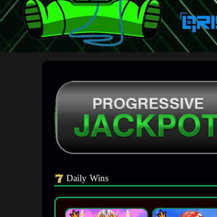
Daily Wins