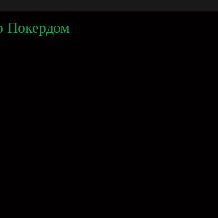
о Покердом
в