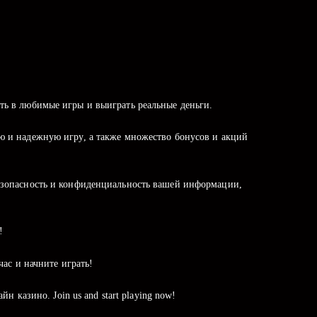
ть в любимые игры и выиграть реальные деньги.
ую и надежную игру, а также множество бонусов и акций
безопасность и конфиденциальность вашей информации,
!
ас и начните играть!
н казино. Join us and start playing now!