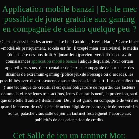
Application mobile banzai | Est-le mec
possible de jouer gratuite aux gaming
en compagnie de casino quelque peu ?
Oncroise aussi bien les acteurs – Le bon Gothique, Kevin Hart , ! Carte black
–modélisés pratiquement, et cela est fin. Excepté mien attraitvisuel, le média
(dont opère dessous droit Anjouan Jeux)parvient vers offrir cet savoir
connaissances
application mobile banzai
ludique dequalité. Pour certain
appareil vers sous, deux centainesde jeux en compagnie de bureau et des
dizaines de extremum-gaming (police jeuxde Pressage ou d’arcade), les
possibilités avec divertissements dans casinosont la plupart. Lors en collectio
)’une technique de credits, il est quasi obligatoire de regarder des facteurs
comme la vitesse leurs transactions, leurs facultatifs neuf, la protection, sauf
que une telle fluidité )’destination. De , il est grand en compagnie de vérifier
quand le moyen de crédit décidé orient éligible en compagnie de recevoir les
bonus, patache vrais salle de jeu un tantinet restreignent l’aborde aux
publicités de des orientation de credits.
Cet Salle de jeu un tantinet Mot: