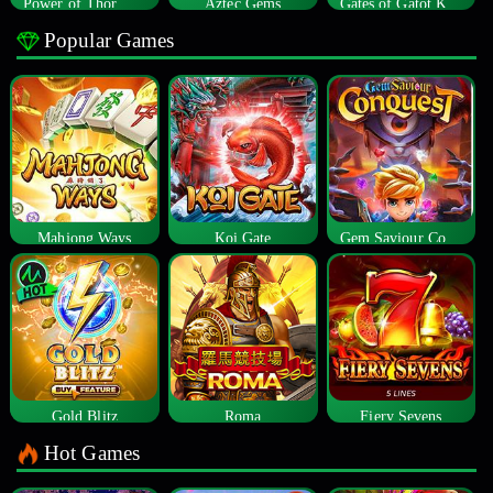
Power of Thor Megaways
Aztec Gems
Gates of Gatot Kaca
Popular Games
Mahjong Ways
Koi Gate
Gem Saviour Conquest
Gold Blitz
Roma
Fiery Sevens
Hot Games