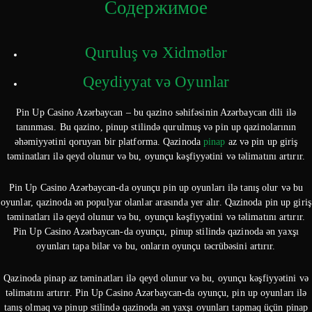
Содержимое
Quruluş və Xidmətlər
Qeydiyyat və Oyunlar
Pin Up Casino Azərbaycan – bu qazino səhifəsinin Azərbaycan dili ilə
tanınması. Bu qazino, pinup stilində qurulmuş və pin up qazinolarının
əhəmiyyətini qoruyan bir platforma. Qazinoda
pinap
az və pin up giriş
təminatları ilə qeyd olunur və bu, oyunçu kəşfiyyətini və təlimatını artırır.
Pin Up Casino Azərbaycan-da oyunçu pin up oyunları ilə tanış olur və bu
oyunlar, qazinoda ən populyar olanlar arasında yer alır. Qazinoda pin up giriş
təminatları ilə qeyd olunur və bu, oyunçu kəşfiyyətini və təlimatını artırır.
Pin Up Casino Azərbaycan-da oyunçu, pinup stilində qazinoda ən yaxşı
oyunları tapa bilər və bu, onların oyunçu təcrübəsini artırır.
Qazinoda pinap az təminatları ilə qeyd olunur və bu, oyunçu kəşfiyyətini və
təlimatını artırır. Pin Up Casino Azərbaycan-da oyunçu, pin up oyunları ilə
tanış olmaq və pinup stilində qazinoda ən yaxşı oyunları tapmaq üçün pinap