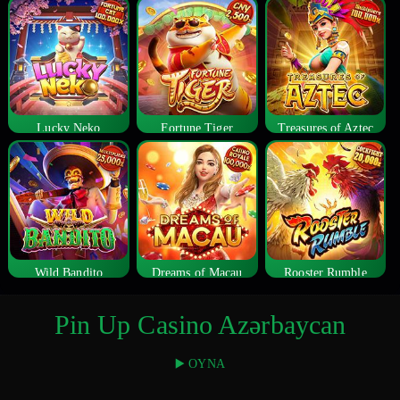
Lucky Neko
Fortune Tiger
Treasures of Aztec
Wild Bandito
Dreams of Macau
Rooster Rumble
Pin Up Casino Azərbaycan
▶️ OYNA