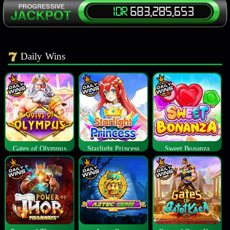
Daily Wins
Gates of Olympus
Starlight Princess
Sweet Bonanza