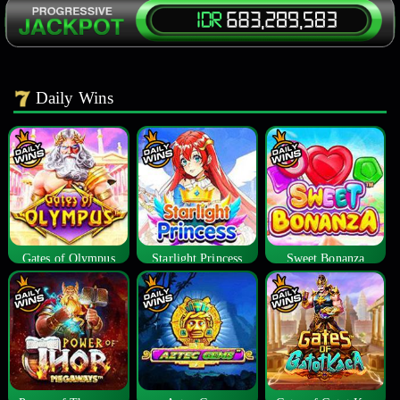
Daily Wins
Gates of Olympus
Starlight Princess
Sweet Bonanza