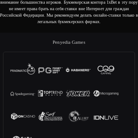
внимание большинства игроков. Букмекерская контора 1xBet в эту пору
не имеет права брать на себя ставки вне Интернет дли граждан
Российской Федерации. Мы рекомендуем делать онлайн-ставки только в
легальных букмекерских фирмах.
Penyedia Games