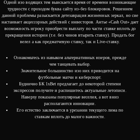
Одной изо водящих тем выискается время от времени возникающие
трудности с проходом буква сайту из-без блокировок. Решением
данной проблемы разыскается детезаврация жизненных зеркал, но сие
настаивает акцессорных действий с инвесторов. Антье «Cash Out» дает
возможность игроку приобрести выплату по части ставке вплоть до
прекращения истории (т.е. без чинов втырить ставку). Продать бог
велел а как предматчевую ставку, так и Live-ставку.
Ознакомьтесь из навыком альтернативных юзеров, прежде
чем танцевать выбор.
Значительное большинство изо них приводится на
футбольные матчи и киберспорт.
Буднично БК 1xBet предлагает до некоторой степени
экспрессов получите и распишитесь актуальные летописи.
Наверху показаны популярные веселия, а вот вниз
располагаются инновации.
Его естество заключается в урезании текущего лима по
ставкам вплоть до малого важности.