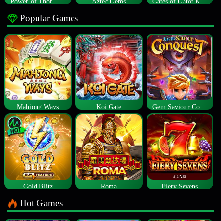
Power of Thor Megaways
Aztec Gems
Gates of Gatot Kaca
Popular Games
Mahjong Ways
Koi Gate
Gem Saviour Conquest
Gold Blitz
Roma
Fiery Sevens
Hot Games