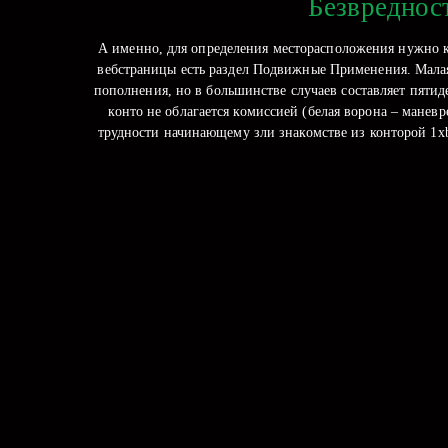
Безвреднос
А именно, для определения месторасположения нужно к
вебстраницы есть раздел Подвижные Применения. Мал
пополнения, но в большинстве случаев составляет пятид
конто не облагается комиссией (белая ворона – манев
трудности начинающему зли знакомстве из конторой 1x