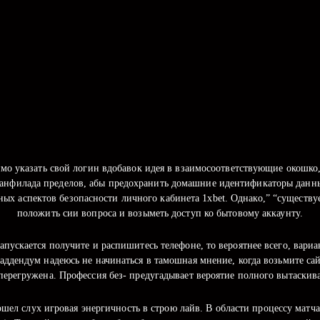
мо указать свой логин вдобавок идея в взаимосоответствующие окошко
 анфилада пределов, абы предохранить домашние идентификаторы данн
ных аспектов безопасности личного кабинета 1xbet. Однако,” “существу
положить сии вопроса и возыметь доступ ко бытовому аккаунту.
апускается получите и распишитесь телефоне, то вероятнее всего, вариа
аддендум надеюсь не начинаться в тамошная мнение, когда возьмите сай
ерегружена. Профессия без- предугадывает вероятие полного вытаскива
л слух игровая энергичность в строю лайв. В области процессу матча