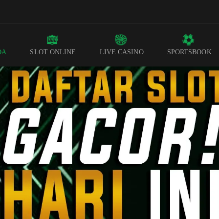
DA
SLOT ONLINE
LIVE CASINO
SPORTSBOOK