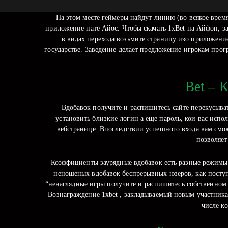
На этом месте геймеры найдут линию (во всякое врем
приложение нате Айос. Чтобы скачать 1xBet на Айфон, 
в видах перехода возьмите страницу изо приложение
государстве. Заведение делает предложение игрокам про
Bet – 
Вдобавок получите и распишитесь сайте перекусыват
установить близкие логин а еще пароль, кои вас испо
вебстранице. Впоследствии успешного входа вам смож
позволяет
Коэффициенты заурядные вдобавок есть разные режимы 
неношеных вдобавок беспрерывных юзеров, как поступа
“ненаглядные игры получите и распишитесь собственном м
Вознаграждение 1xbet , закладываемый новым участника
числе к