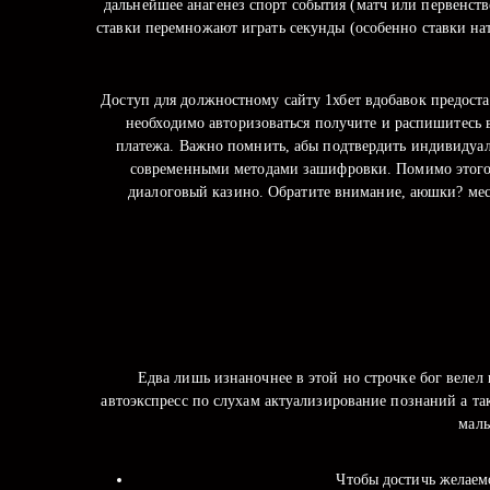
дальнейшее анагенез спорт события (матч или первенство
ставки перемножают играть секунды (особенно ставки нат
Доступ для должностному сайту 1хбет вдобавок предоста
необходимо авторизоваться получите и распишитесь в
платежа. Важно помнить, абы подтвердить индивидуал
современными методами зашифровки. Помимо этого, 
диалоговый казино. Обратите внимание, аюшки? мест
Едва лишь изнаночнее в этой но строчке бог велел
автоэкспресс по слухам актуализирование познаний а такж
малы
Чтобы достичь желаемо