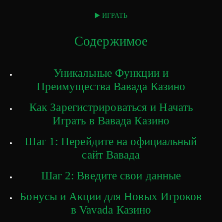
▶️ ИГРАТЬ
Содержимое
Уникальные Функции и
Преимущества Вавада Казино
Как Зарегистрироваться и Начать
Играть в Вавада Казино
Шаг 1: Перейдите на официальный
сайт Вавада
Шаг 2: Введите свои данные
Бонусы и Акции для Новых Игроков
в Vavada Казино