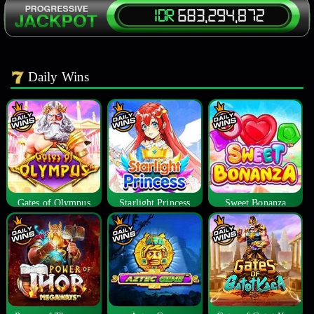
Daily Wins
Gates of Olympus
Starlight Princess
Sweet Bonanza