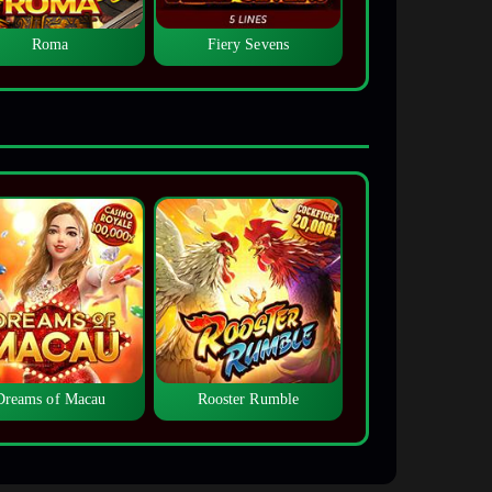
Roma
Fiery Sevens
Dreams of Macau
Rooster Rumble