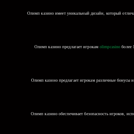
Олимп казино имеет уникальный дизайн, который отличае
Олимп казино предлагает игрокам
olimpcasino
более 1
Олимп казино предлагает игрокам различные бонусы и 
Олимп казино обеспечивает безопасность игроков, испо