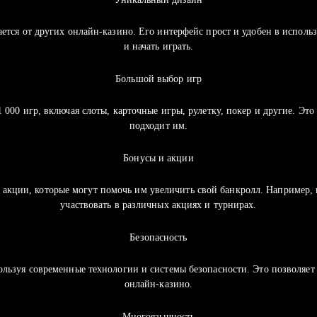
тся от других онлайн-казино. Его интерфейс прост и удобен в исполь
и начать играть.
Большой выбор игр
 000 игр, включая слоты, карточные игры, рулетку, покер и другие. Это
подходит им.
Бонусы и акции
акции, которые могут помочь им увеличить свой банкролл. Например, 
участвовать в различных акциях и турнирах.
Безопасность
льзуя современные технологии и системы безопасности. Это позволяет 
онлайн-казино.
Многоязычность