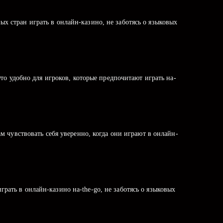
ых стран играть в онлайн-казино, не заботясь о языковых
о удобно для игроков, которые предпочитают играть на-
 чувствовать себя уверенно, когда они играют в онлайн-
рать в онлайн-казино на-the-go, не заботясь о языковых