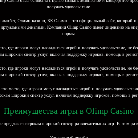
p Casino была основана с целью создать безопасное и комфортное прост
получать удовольствие.
лимпбет, Олимп казино, БК Олимп – это официальный сайт, который пр
виртуальными деньгами. Компания Olimp Casino имеет лицензию на опер
нормы.
то, где игроки могут насладиться игрой и получать удовольствие, не б
кам широкий спектр услуг, включая поддержку игроков, помощь в регист
то, где игроки могут насладиться игрой и получать удовольствие, не б
кам широкий спектр услуг, включая поддержку игроков, помощь в регист
то место, где игроки могут насладиться игрой и получать удовольстви
грокам широкий спектр услуг, включая поддержку игроков, помощь в рег
Преимущества игры в Olimp Casino
е предлагает игрокам широкий спектр развлекательных игр. В этом раз
Уникальный дизайн