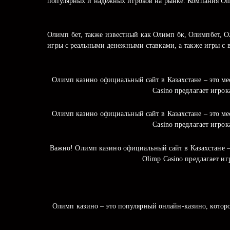
популярных и надежных игроков на рынке. Компания Olim
Олимп бет, также известный как Олимп бк, Олимпбет, О
игры с реальными денежными ставками, а также игры с 
Олимп казино официальный сайт в Казахстане – это мес
Casino предлагает игро
Олимп казино официальный сайт в Казахстане – это мес
Casino предлагает игро
Важно! Олимп казино официальный сайт в Казахстане – э
Olimp Casino предлагает и
Олимп казино – это популярный онлайн-казино, которо