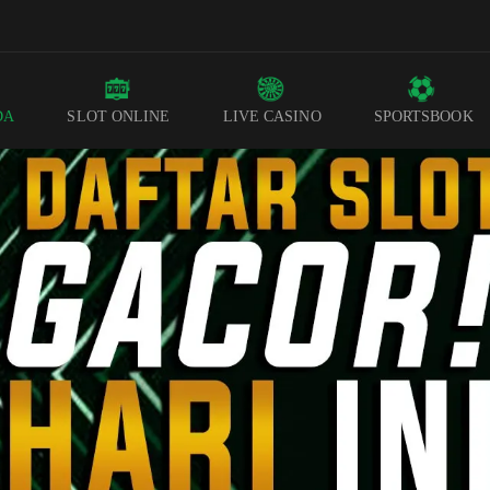
DA
SLOT ONLINE
LIVE CASINO
SPORTSBOOK