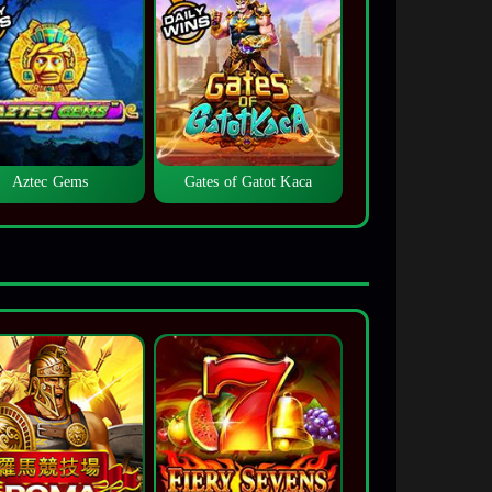
Aztec Gems
Gates of Gatot Kaca