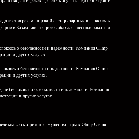
ранство для игроков, где они могут насладиться игрой и
едлагает игрокам широкий спектр азартных игр, включая
ацию в Казахстане и строго соблюдает местные законы и
еспокоясь о безопасности и надежности. Компания Olimp
рации и других услугах.
еспокоясь о безопасности и надежности. Компания Olimp
рации и других услугах.
е, не беспокоясь о безопасности и надежности. Компания
истрации и других услугах.
деле мы рассмотрим преимущества игры в Olimp Casino.