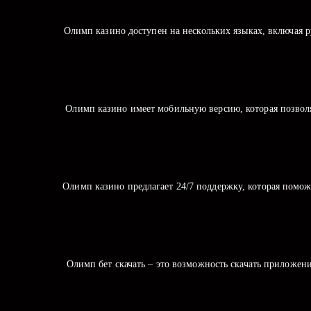
Олимп казино доступен на нескольких языках, включая ру
Олимп казино имеет мобильную версию, которая позволя
Олимп казино предлагает 24/7 поддержку, которая помож
Олимп бет скачать – это возможность скачать приложени