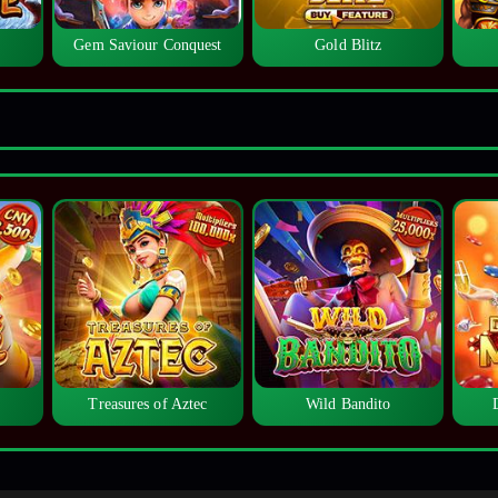
Gem Saviour Conquest
Gold Blitz
Treasures of Aztec
Wild Bandito