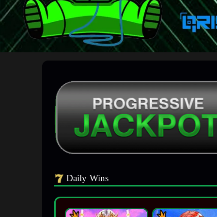
Daily Wins