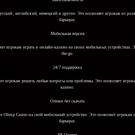
сский, английский, немецкий и другие. Это позволяет игрокам из разн
барьерах.
Мобильная версия
ет игрокам играть в онлайн-казино на своих мобильных устройствах. Эт
the-go.
24/7 поддержка
ет игрокам решить любые вопросы или проблемы. Это позволяет игрокам
казино.
Олимп бет скачать
е Olimp Casino на свой мобильный устройство. Это позволяет игрокам иг
барьерах.
БК Олимп