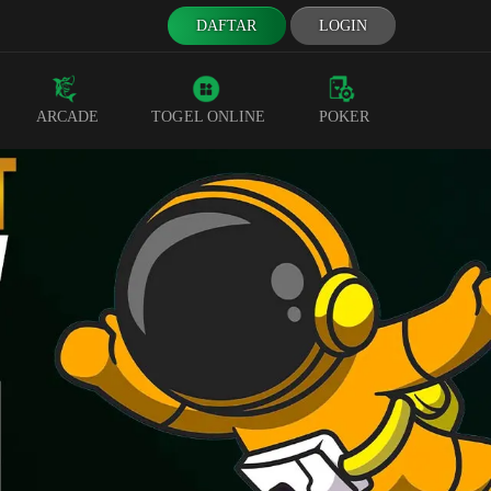
DAFTAR
LOGIN
ARCADE
TOGEL ONLINE
POKER