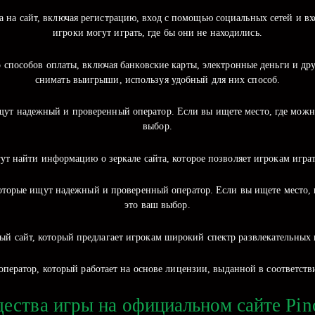
да на сайт, включая регистрацию, вход с помощью социальных сетей и 
игроки могут играть, где бы они не находились.
о способов оплаты, включая банковские карты, электронные деньги и дру
снимать выигрыши, используя удобный для них способ.
ищут надежный и проверенный оператор. Если вы ищете место, где можно
выбор.
ут найти информацию о зеркале сайта, которое позволяет игрокам игра
которые ищут надежный и проверенный оператор. Если вы ищете место, 
это ваш выбор.
ный сайт, который предлагает игрокам широкий спектр развлекательны
 оператор, который работает на основе лицензии, выданной в соответст
ства игры на официальном сайте Pin