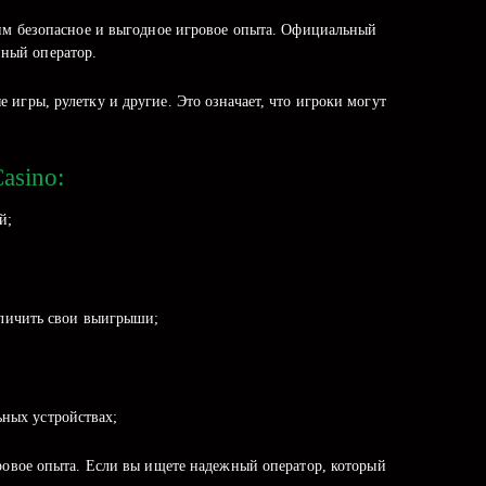
 им безопасное и выгодное игровое опыта. Официальный
нный оператор.
игры, рулетку и другие. Это означает, что игроки могут
asino:
й;
еличить свои выигрыши;
ьных устройствах;
гровое опыта. Если вы ищете надежный оператор, который