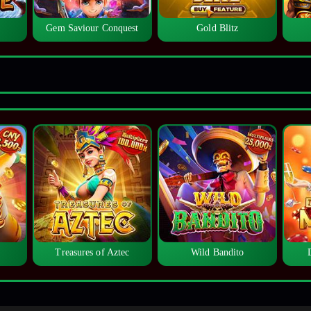
Gem Saviour Conquest
Gold Blitz
Treasures of Aztec
Wild Bandito