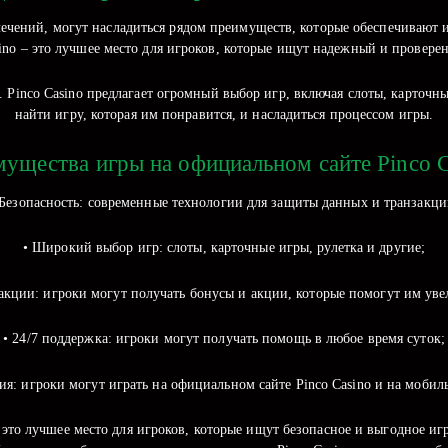
влечений, могут насладиться рядом преимуществ, которые обеспечивают
sino – это лучшее место для игроков, которые ищут надежный и провере
inco Casino предлагает огромный выбор игр, включая слоты, карточные 
найти игру, которая им понравится, и насладиться процессом игры.
ущества игры на официальном сайте Pinco C
 Безопасность: современные технологии для защиты данных и транзакци
• Широкий выбор игр: слоты, карточные игры, рулетка и другие;
 акции: игроки могут получать бонусы и акции, которые помогут им ув
• 24/7 поддержка: игроки могут получать помощь в любое время суток;
ия: игроки могут играть на официальном сайте Pinco Casino и на мобил
– это лучшее место для игроков, которые ищут безопасное и выгодное и