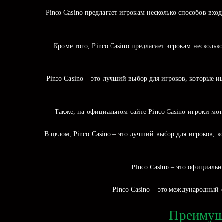
Pinco Casino предлагает игрокам несколько способов вхо
Кроме того, Pinco Casino предлагает игрокам нескольк
Pinco Casino – это лучший выбор для игроков, которые 
Также, на официальном сайте Pinco Casino игроки мог
В целом, Pinco Casino – это лучший выбор для игроков, 
Pinco Casino – это официаль
Pinco Casino – это международный
Преимуще