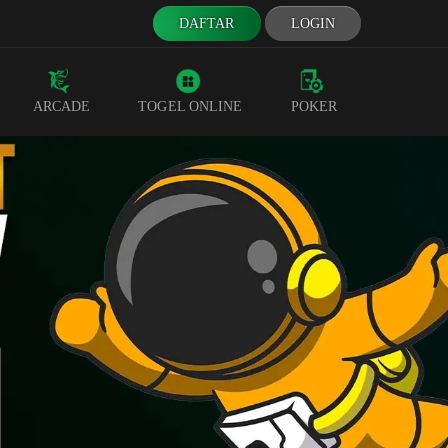
DAFTAR
LOGIN
ARCADE
TOGEL ONLINE
POKER