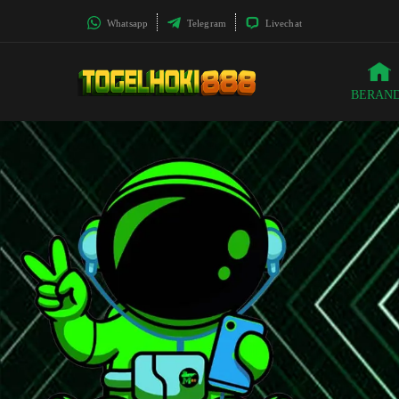
Whatsapp
Telegram
Livechat
BERAN