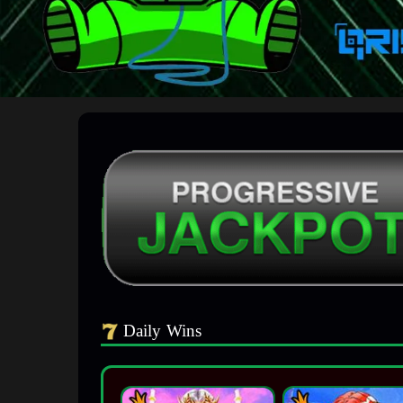
Daily Wins