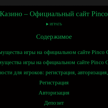
Казино – Официальный сайт Pinco
▶️ ИГРАТЬ
Содержимое
ущества игры на официальном сайте Pinco 
ущества игры на официальном сайте Pinco C
ости для игроков: регистрация, авторизация,
Регистрация
Авторизация
Депозит