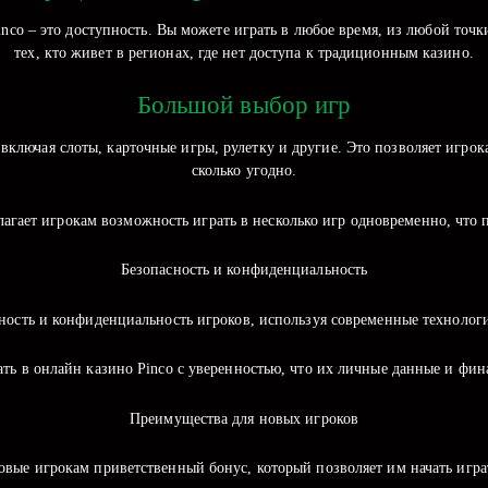
co – это доступность. Вы можете играть в любое время, из любой точки
тех, кто живет в регионах, где нет доступа к традиционным казино.
Большой выбор игр
ключая слоты, карточные игры, рулетку и другие. Это позволяет игрока
сколько угодно.
агает игрокам возможность играть в несколько игр одновременно, что п
Безопасность и конфиденциальность
сность и конфиденциальность игроков, используя современные технол
рать в онлайн казино Pinco с уверенностью, что их личные данные и ф
Преимущества для новых игроков
овые игрокам приветственный бонус, который позволяет им начать игр