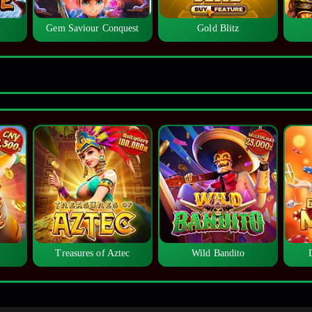
Gem Saviour Conquest
Gold Blitz
Treasures of Aztec
Wild Bandito