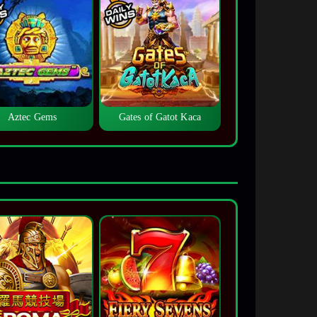
Aztec Gems
Gates of Gatot Kaca