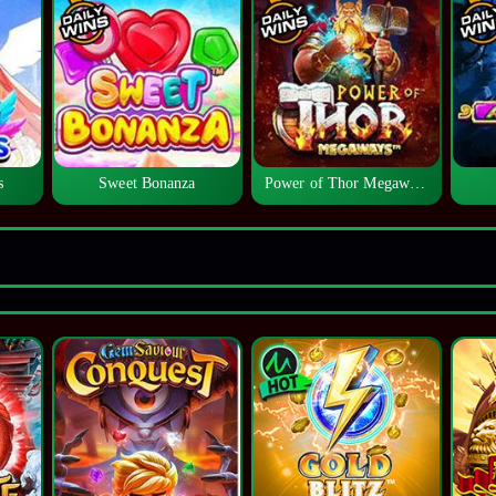
s
Sweet Bonanza
Power of Thor Megaways