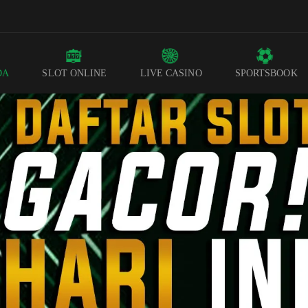
DA
SLOT ONLINE
LIVE CASINO
SPORTSBOOK