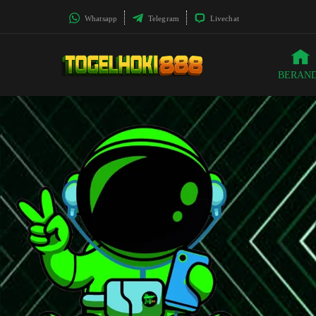
Whatsapp
Telegram
Livechat
BERAN