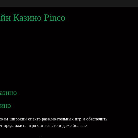
йн Казино Pinco
Казино
зино
кам широкий спектр развлекательных игр и обеспечить
т предложить игрокам все это и даже больше.