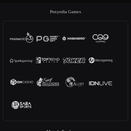
Penyedia Games