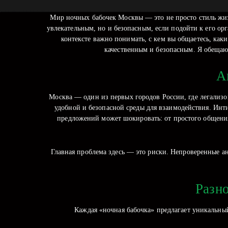
Мир ночных бабочек Москвы — это не просто стиль жизн
увлекательным, но и безопасным, если подойти к его ор
контексте важно понимать, с кем вы общаетесь, каки
качественным и безопасным. Я обещаю,
А
Москва — один из первых городов России, где легализо
удобной и безопасной среды для взаимодействия. Инт
предложений может шокировать: от простого общения
Главная проблема здесь — это риски. Непроверенные а
Разн
Каждая «ночная бабочка» предлагает уникальны