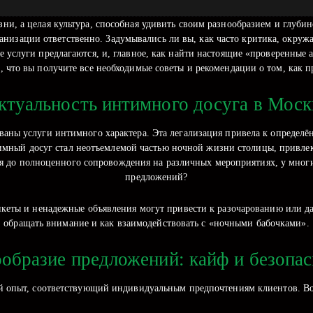
и, а целая культура, способная удивить своим разнообразием и глуби
ганизации ответственно. Задумывались ли вы, как часто критика, окруж
е услуги предлагаются, и, главное, как найти настоящие «проверенные 
 что вы получите все необходимые советы и рекомендации о том, как п
ктуальность интимного досуга в Моск
ваны услуги интимного характера. Эта легализация привела к определё
имный досуг стал неотъемлемой частью ночной жизни столицы, привлека
 до полноценного сопровождения на различных мероприятиях, у многих
предложений?
нкеты и ненадежные объявления могут привести к разочарованию или д
обращать внимание и как взаимодействовать с «ночными бабочками».
ообразие предложений: кайф и безопас
й опыт, соответствующий индивидуальным предпочтениям клиентов. Во