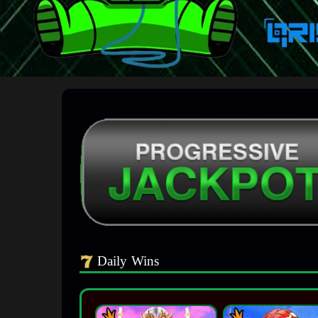
Daily Wins