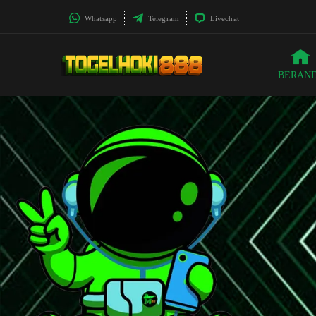
Whatsapp
Telegram
Livechat
BERAN