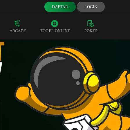
DAFTAR
LOGIN
ARCADE
TOGEL ONLINE
POKER