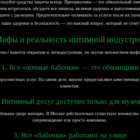
льзуйте средства защиты всегда. Презервативы — это обязательный эле
чем встретиться, обсудите все нюансы, включая здоровье и выполняемые
шите с расчетами. Предпочтительно оплачивать за услуги после их пол
, ваше здоровье и безопасность — это важный вопрос, который не стоит
ифы и реальность интимной индустр
очек» кажется открытым и легкодоступным, он окутан множеством миф
1. Все «ночные бабочки» — это обманщики
росовестных услуг. На самом деле, многие предоставляют качественные 
клиентам.
. Интимный досуг доступен только для мужч
требованы среди женщин. В Москве действительно существует множеств
сопровождение или просто компанию.
3. Все «бабочки» работают на улице