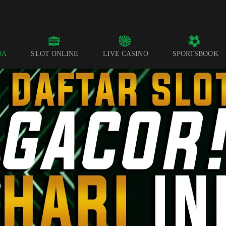
DA
SLOT ONLINE
LIVE CASINO
SPORTSBOOK