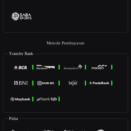
Metode Pembayaran
Transfer Bank
Pulsa