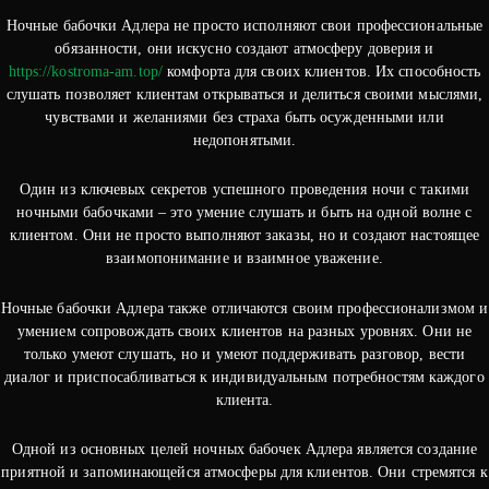
Ночные бабочки Адлера не просто исполняют свои профессиональные
обязанности, они искусно создают атмосферу доверия и
https://kostroma-am.top/
комфорта для своих клиентов. Их способность
слушать позволяет клиентам открываться и делиться своими мыслями,
чувствами и желаниями без страха быть осужденными или
недопонятыми.
Один из ключевых секретов успешного проведения ночи с такими
ночными бабочками – это умение слушать и быть на одной волне с
клиентом. Они не просто выполняют заказы, но и создают настоящее
взаимопонимание и взаимное уважение.
Ночные бабочки Адлера также отличаются своим профессионализмом и
умением сопровождать своих клиентов на разных уровнях. Они не
только умеют слушать, но и умеют поддерживать разговор, вести
диалог и приспосабливаться к индивидуальным потребностям каждого
клиента.
Одной из основных целей ночных бабочек Адлера является создание
приятной и запоминающейся атмосферы для клиентов. Они стремятся к