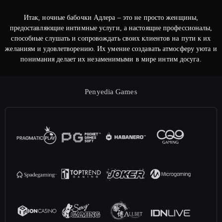
Итак, ночные бабочки Адлера – это не просто женщины,
предоставляющие интимные услуги, а настоящие профессионалы,
способные слушать и сопровождать своих клиентов на пути к их
желаниям и удовлетворению. Их умение создавать атмосферу уюта и
понимания делает их незаменимыми в мире интим досуга.
Penyedia Games