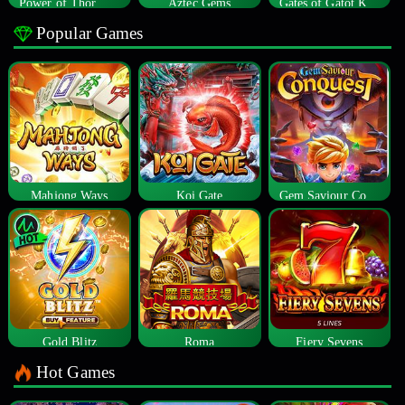
Power of Thor Megaways
Aztec Gems
Gates of Gatot Kaca
Popular Games
Mahjong Ways
Koi Gate
Gem Saviour Conquest
Gold Blitz
Roma
Fiery Sevens
Hot Games