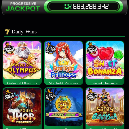
Daily Wins
Gates of Olympus
Starlight Princess
Sweet Bonanza