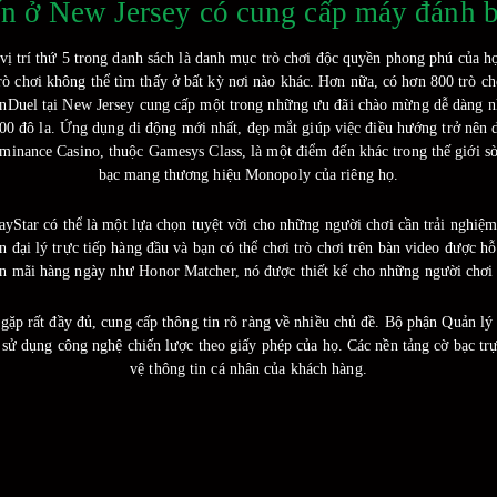
ến ở New Jersey có cung cấp máy đánh 
ị trí thứ 5 trong danh sách là danh mục trò chơi độc quyền phong phú của họ.
rò chơi không thể tìm thấy ở bất kỳ nơi nào khác. Hơn nữa, có hơn 800 trò c
FanDuel tại New Jersey cung cấp một trong những ưu đãi chào mừng dễ dàng n
1.100 đô la. Ứng dụng di động mới nhất, đẹp mắt giúp việc điều hướng trở nên 
 Dominance Casino, thuộc Gamesys Class, là một điểm đến khác trong thế giới
bạc mang thương hiệu Monopoly của riêng họ.
yStar có thể là một lựa chọn tuyệt vời cho những người chơi cần trải nghiệ
 đại lý trực tiếp hàng đầu và bạn có thể chơi trò chơi trên bàn video được hỗ 
ến mãi hàng ngày như Honor Matcher, nó được thiết kế cho những người chơi
gặp rất đầy đủ, cung cấp thông tin rõ ràng về nhiều chủ đề. Bộ phận Quản lý
sử dụng công nghệ chiến lược theo giấy phép của họ. Các nền tảng cờ bạc tr
vệ thông tin cá nhân của khách hàng.