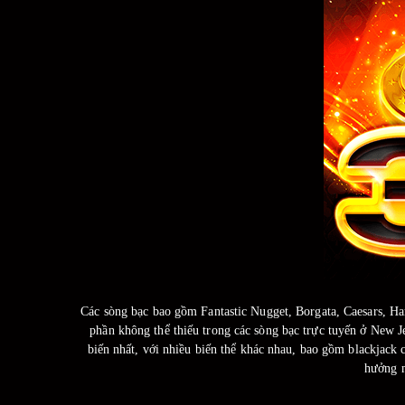
Các sòng bạc bao gồm Fantastic Nugget, Borgata, Caesars, Har
phần không thể thiếu trong các sòng bạc trực tuyến ở New Je
biến nhất, với nhiều biến thể khác nhau, bao gồm blackjack c
hưởng m