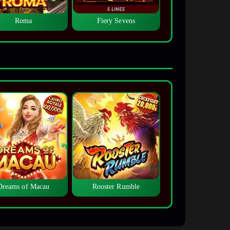
Roma
Fiery Sevens
Dreams of Macau
Rooster Rumble