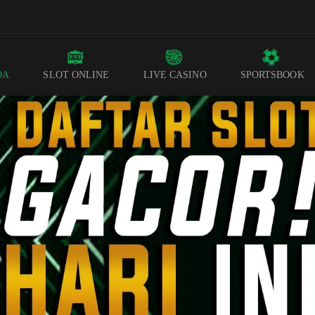
DA
SLOT ONLINE
LIVE CASINO
SPORTSBOOK