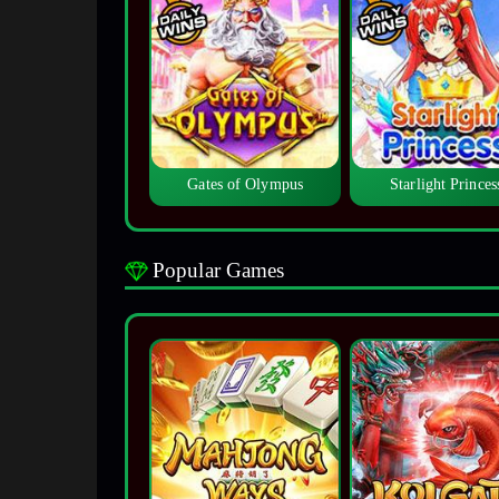
Gates of Olympus
Starlight Princes
Popular Games