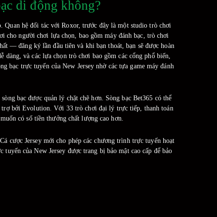
bạc di động không?
 Quan hệ đối tác với Roxor, trước đây là một studio trò chơi
hơi cho người chơi lựa chọn, bao gồm máy đánh bạc, trò chơi
hất — đăng ký lần đầu tiên và khi bạn thoát, bạn sẽ được hoàn
dễ dàng, và các lựa chọn trò chơi bao gồm các cổng phổ biến,
 sòng bạc trực tuyến của New Jersey nhờ các tựa game máy đánh
m sòng bạc được quản lý chặt chẽ hơn. Sòng bạc Bet365 có thể
trợ bởi Evolution. Với 33 trò chơi đại lý trực tiếp, thanh toán
 muốn có số tiền thưởng chất lượng cao hơn.
 Cá cược Jersey mới cho phép các chương trình trực tuyến hoạt
ực tuyến của New Jersey được trang bị bảo mật cao cấp để bảo