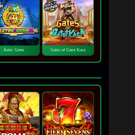
Aztec Gems
Gates of Gatot Kaca