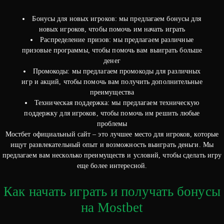
Бонусы для новых игроков: мы предлагаем бонусы для
новых игроков, чтобы помочь им начать играть
Распределение призов: мы предлагаем различные
призовые программы, чтобы помочь вам выиграть больше
денег
Промокоды: мы предлагаем промокоды для различных
игр и акций, чтобы помочь вам получить дополнительные
преимущества
Техническая поддержка: мы предлагаем техническую
поддержку для игроков, чтобы помочь им решить любые
проблемы
Мостбет официальный сайт – это лучшее место для игроков, которые
ищут развлекательный опыт и возможность выиграть деньги. Мы
предлагаем вам несколько преимуществ и условий, чтобы сделать игру
еще более интересной.
Как начать играть и получать бонусы
на Mostbet