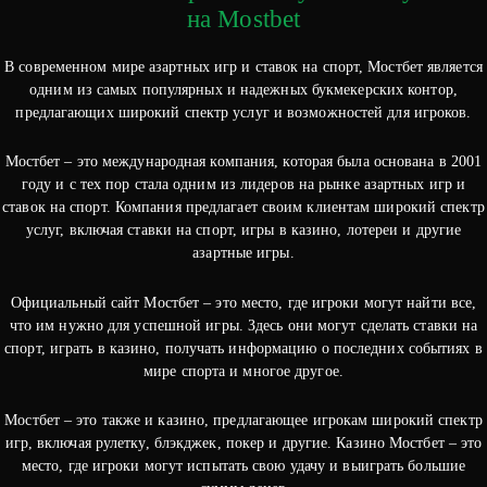
на Mostbet
В современном мире азартных игр и ставок на спорт, Мостбет является
одним из самых популярных и надежных букмекерских контор,
предлагающих широкий спектр услуг и возможностей для игроков.
Мостбет – это международная компания, которая была основана в 2001
году и с тех пор стала одним из лидеров на рынке азартных игр и
ставок на спорт. Компания предлагает своим клиентам широкий спектр
услуг, включая ставки на спорт, игры в казино, лотереи и другие
азартные игры.
Официальный сайт Мостбет – это место, где игроки могут найти все,
что им нужно для успешной игры. Здесь они могут сделать ставки на
спорт, играть в казино, получать информацию о последних событиях в
мире спорта и многое другое.
Мостбет – это также и казино, предлагающее игрокам широкий спектр
игр, включая рулетку, блэкджек, покер и другие. Казино Мостбет – это
место, где игроки могут испытать свою удачу и выиграть большие