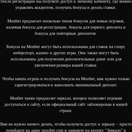
После регистрации вы получите доступ к личному кабинету, где можно
управлять аккаунтом, получать бонусы и делать ставки.
Mostbet предлагает несколько типов бонусов для новых игроков,
включая бонусы для регистрации, бонусы для первого депозита и
бонусы для повторных депозитов.
Бонусы на Mostbet могут быть использованы для ставок на спорт,
киберспорт, казино и другие игры. Они также могут быть
использованы для получения дополнительных денег или для
увеличения размера вашей ставки.
Чтобы начать играть и получать бонусы на Mostbet, вам нужно только
зарегистрироваться и выполнить минимальный депозит.
Mostbet также предлагает зеркало, которое позволяет игрокам
доступаться к сайту, если официальный сайт заблокирован в вашей
стране.
Вам не нужно ничего делать, чтобы получить доступ к зеркалу – просто
перейдите на адрес mostbet.com и нажмите на кнопку “Зеркало” в