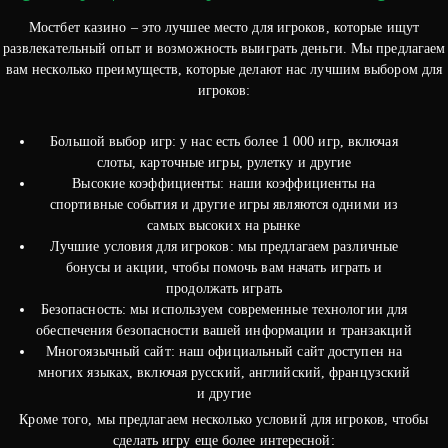
Мостбет казино – это лучшее место для игроков, которые ищут
развлекательный опыт и возможность выиграть деньги. Мы предлагаем
вам несколько преимуществ, которые делают нас лучшим выбором для
игроков:
Большой выбор игр: у нас есть более 1 000 игр, включая
слоты, карточные игры, рулетку и другие
Высокие коэффициенты: наши коэффициенты на
спортивные события и другие игры являются одними из
самых высоких на рынке
Лучшие условия для игроков: мы предлагаем различные
бонусы и акции, чтобы помочь вам начать играть и
продолжать играть
Безопасность: мы используем современные технологии для
обеспечения безопасности вашей информации и транзакций
Многоязычный сайт: наш официальный сайт доступен на
многих языках, включая русский, английский, французский
и другие
Кроме того, мы предлагаем несколько условий для игроков, чтобы
сделать игру еще более интересной: