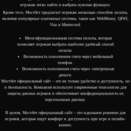
игрокам легко найти и выбрать нужные функции.
Кроме того, Мостбет предлагает игрокам несколько способов оплаты,
включая популярные платежные системы, такие как WebMoney, QIWI,
Visa и Mastercard.
Многофункциональная система оплаты, которая
позволяет игрокам выбрать наиболее удобный способ
оплаты.
Возможность пополнения счета через мобильный
телефон.
Возможность пополнения счета через электронные
деньги.
Мостбет официальный сайт – это не только удобство и доступность, но
и безопасность. Компания использует современные технологии для
защиты данных игроков и обеспечивает конфиденциальность их
персональных данных.
В целом, Мостбет официальный сайт – это идеальное решение для
игроков, которые ищут комфорт и доступность при игре в онлайн-
казино.