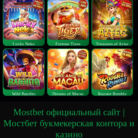
Lucky Neko
Fortune Tiger
Treasures of Aztec
Wild Bandito
Dreams of Macau
Rooster Rumble
Mostbet официальный сайт |
Мостбет букмекерская контора и
казино