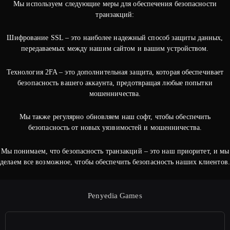
Мы используем следующие меры для обеспечения безопасности
транзакций:
Шифрование SSL – это наиболее надежный способ защиты данных,
передаваемых между нашим сайтом и вашим устройством.
Технология 2FA – это дополнительная защита, которая обеспечивает
безопасность вашего аккаунта, предотвращая любые попытки
мошенничества.
Мы также регулярно обновляем наш софт, чтобы обеспечить
безопасность от новых уязвимостей и мошенничества.
Мы понимаем, что безопасность транзакций – это наш приоритет, и мы
делаем все возможное, чтобы обеспечить безопасность наших клиентов.
Penyedia Games