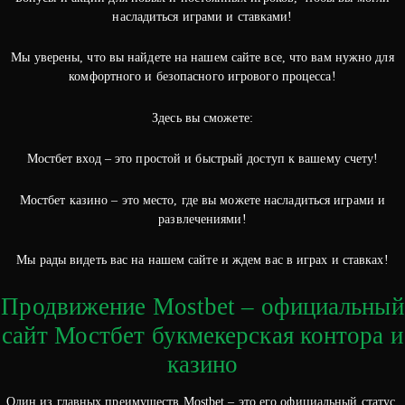
насладиться играми и ставками!
Мы уверены, что вы найдете на нашем сайте все, что вам нужно для
комфортного и безопасного игрового процесса!
Здесь вы сможете:
Мостбет вход – это простой и быстрый доступ к вашему счету!
Мостбет казино – это место, где вы можете насладиться играми и
развлечениями!
Мы рады видеть вас на нашем сайте и ждем вас в играх и ставках!
Продвижение Mostbet – официальный
сайт Мостбет букмекерская контора и
казино
Один из главных преимуществ Mostbet – это его официальный статус.