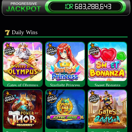
Daily Wins
Gates of Olympus
Starlight Princess
Sweet Bonanza