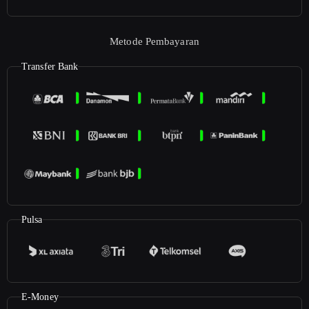
Metode Pembayaran
Transfer Bank
Pulsa
E-Money