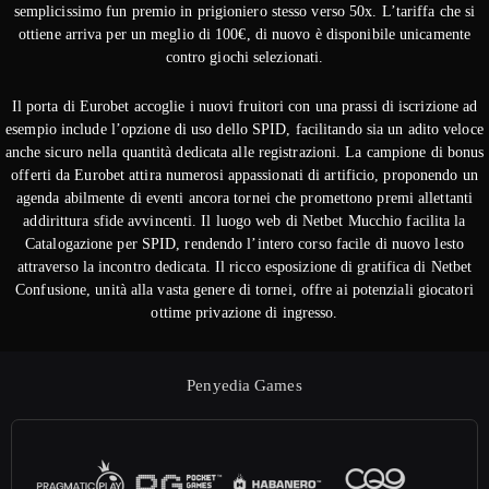
semplicissimo fun premio in prigioniero stesso verso 50x. L’tariffa che si
ottiene arriva per un meglio di 100€, di nuovo è disponibile unicamente
contro giochi selezionati.
Il porta di Eurobet accoglie i nuovi fruitori con una prassi di iscrizione ad
esempio include l’opzione di uso dello SPID, facilitando sia un adito veloce
anche sicuro nella quantità dedicata alle registrazioni. La campione di bonus
offerti da Eurobet attira numerosi appassionati di artificio, proponendo un
agenda abilmente di eventi ancora tornei che promettono premi allettanti
addirittura sfide avvincenti. Il luogo web di Netbet Mucchio facilita la
Catalogazione per SPID, rendendo l’intero corso facile di nuovo lesto
attraverso la incontro dedicata. Il ricco esposizione di gratifica di Netbet
Confusione, unità alla vasta genere di tornei, offre ai potenziali giocatori
ottime privazione di ingresso.
Penyedia Games