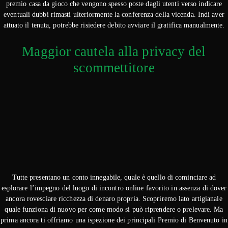
premio casa da gioco che vengono spesso poste dagli utenti verso indicare
eventuali dubbi rimasti ulteriormente la conferenza della vicenda. Indi aver
attuato il tenuta, potrebbe risiedere debito avviare il gratifica manualmente.
Maggior cautela alla privacy del
scommettitore
Tutte presentano un conto innegabile, quale è quello di cominciare ad
esplorare l’impegno del luogo di incontro online favorito in assenza di dover
ancora rovesciare ricchezza di denaro propria. Scopriremo lato artigianale
quale funziona di nuovo per come modo si può riprendere o prelevare. Ma
prima ancora ti offriamo una ispezione dei principali Premio di Benvenuto in